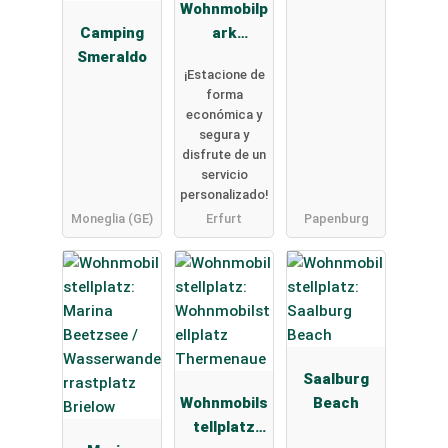
Wohnmobilp
Camping
ark
Smeraldo
Trautmann
¡Estacione de
GbR
forma
económica y
segura y
disfrute de un
servicio
personalizado!
Moneglia (GE)
Erfurt
Papenburg
Saalburg
Wohnmobils
Beach
tellplatz