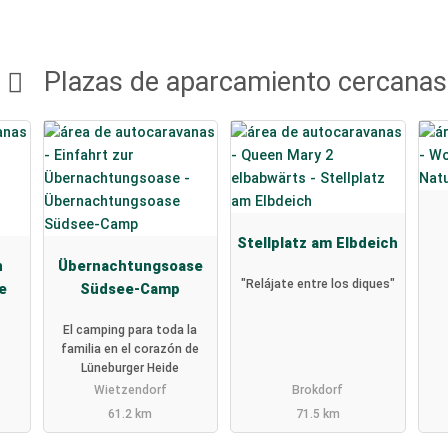
Plazas de aparcamiento cercanas
Stellplatz am Elbdeich
n
Übernachtungsoase
"Relájate entre los diques"
e
Südsee-Camp
El camping para toda la
familia en el corazón de
Lüneburger Heide
Wietzendorf
Brokdorf
61.2 km
71.5 km