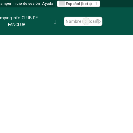
amper inicio de sesión
Ayuda
Español (beta)
mping.info CLUB DE
FANCLUB
Aparcamiento y almacenamiento invernal para autocaravanas
Aparcamiento y almacenamiento invernal para autocaravanas