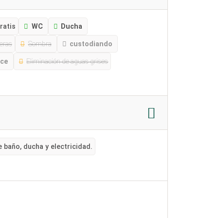
ratis
WC
Ducha
reras
Sombra
custodiando
lce
Eliminación de aguas grises
 baño, ducha y electricidad.