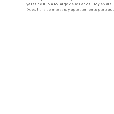
yates de lujo a lo largo de los años. Hoy en día,
Dove, libre de mareas, y aparcamiento para a
directamente sobre el idílico río Elba Dove.