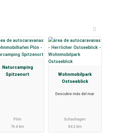
Naturcamping
Spitzenort
Wohnmobilpark
Ostseeblick
Descubre más del mar
Plön
Schashagen
76.6 km
84.2 km