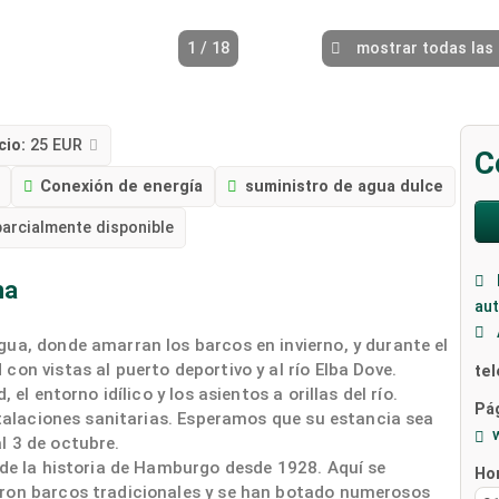
1 / 18
mostrar todas las
cio:
25 EUR
C
Conexión de energía
suministro de agua dulce
arcialmente disponible
na
au
ua, donde amarran los barcos en invierno, y durante el
on vistas al puerto deportivo y al río Elba Dove.
te
el entorno idílico y los asientos a orillas del río.
Pág
nstalaciones sanitarias. Esperamos que su estancia sea
l 3 de octubre.
 de la historia de Hamburgo desde 1928. Aquí se
Ho
aron barcos tradicionales y se han botado numerosos