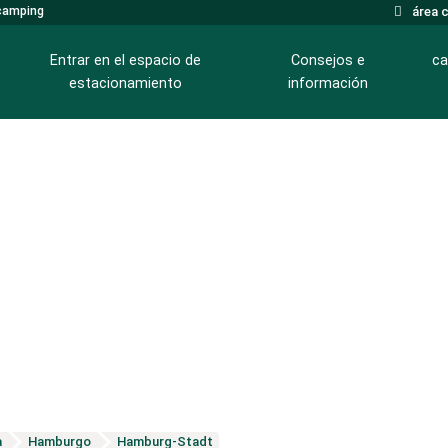
 camping
área c
Entrar en el espacio de
Consejos e
ca
estacionamiento
información
Áreas de autocaravanas en el lago Wörthersee
a
Hamburgo
Hamburg-Stadt