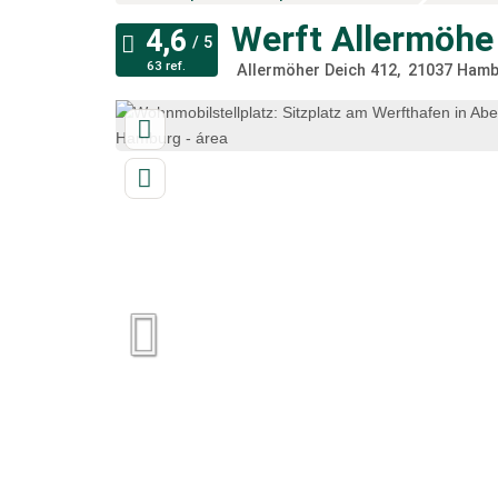
Werft Allermöh
63 ref.
Allermöher Deich 412
21037
Hamb