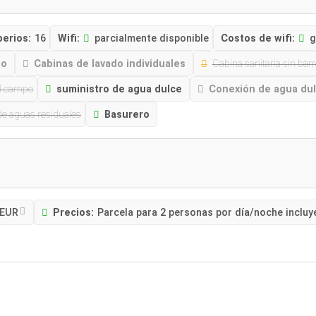
perios:
16
Wifi:
parcialmente disponible
Costos de wifi:
g
ño
Cabinas de lavado individuales
Cabina sanitaria sin bar
el campo
suministro de agua dulce
Conexión de agua du
e aguas residuales
Basurero
 EUR
Precios:
Parcela para 2 personas por día/noche incluye