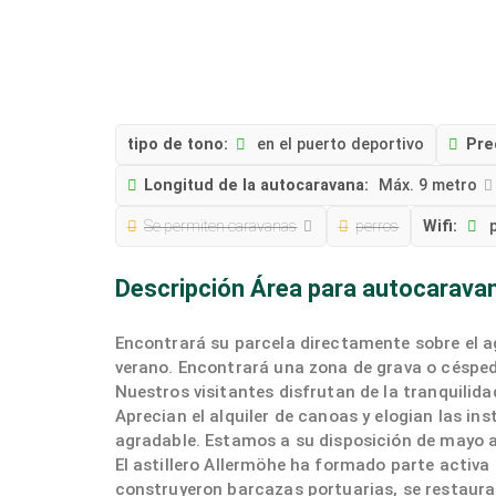
tipo de tono:
en el puerto deportivo
Pre
Longitud de la autocaravana:
Máx. 9 metro
Se permiten caravanas
perros
Wifi:
p
Descripción Área para autocarava
Encontrará su parcela directamente sobre el ag
verano. Encontrará una zona de grava o césped c
Nuestros visitantes disfrutan de la tranquilidad, 
Aprecian el alquiler de canoas y elogian las i
agradable. Estamos a su disposición de mayo a
El astillero Allermöhe ha formado parte activa
construyeron barcazas portuarias, se restaur