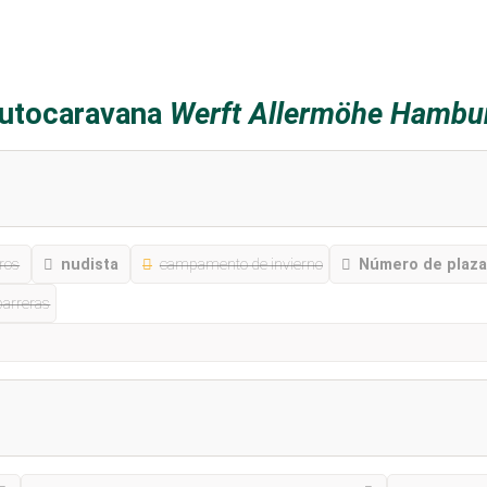
autocaravana
Werft Allermöhe Hambu
ros
nudista
campamento de invierno
Número de plaza
barreras