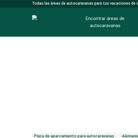
Todas las áreas de autocaravanas para tus vacaciones de
Encontrar áreas de
autocaravanas
Áreas de autocaravanas en la región de Luneburgo
Áreas de autocaravanas en la bahía de Kvarner
Plaza de aparcamiento para autocaravanas
Alemani