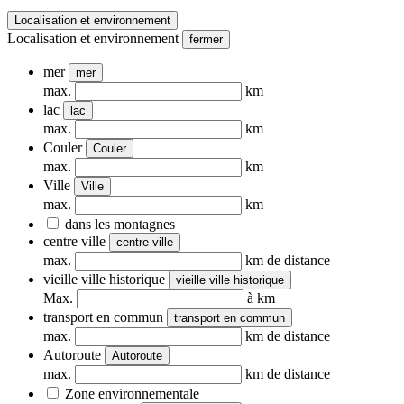
Localisation et environnement
Localisation et environnement
fermer
mer
mer
max.
km
lac
lac
max.
km
Couler
Couler
max.
km
Ville
Ville
max.
km
dans les montagnes
centre ville
centre ville
max.
km de distance
vieille ville historique
vieille ville historique
Max.
à km
transport en commun
transport en commun
max.
km de distance
Autoroute
Autoroute
max.
km de distance
Zone environnementale