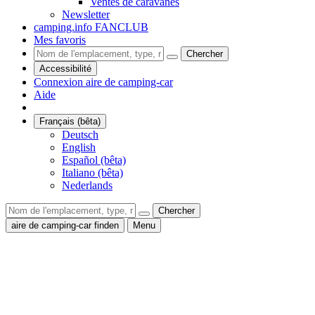
Ventes de caravanes
Newsletter
camping.info FANCLUB
Mes favoris
Chercher
Accessibilité
Connexion aire de camping-car
Aide
Français (bêta)
Deutsch
English
Español (bêta)
Italiano (bêta)
Nederlands
Chercher
aire de camping-car finden
Menu