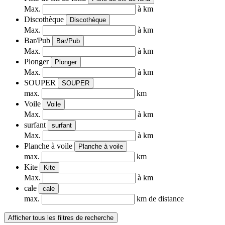
Max.
à km
Discothèque
Discothèque
Max.
à km
Bar/Pub
Bar/Pub
Max.
à km
Plonger
Plonger
Max.
à km
SOUPER
SOUPER
max.
km
Voile
Voile
Max.
à km
surfant
surfant
Max.
à km
Planche à voile
Planche à voile
max.
km
Kite
Kite
Max.
à km
cale
cale
max.
km de distance
Afficher tous les filtres de recherche