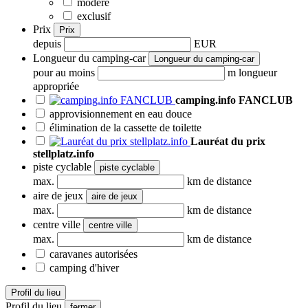
modéré
exclusif
Prix
Prix
depuis
EUR
Longueur du camping-car
Longueur du camping-car
pour au moins
m longueur
appropriée
camping.info FANCLUB
approvisionnement en eau douce
élimination de la cassette de toilette
Lauréat du prix
stellplatz.info
piste cyclable
piste cyclable
max.
km de distance
aire de jeux
aire de jeux
max.
km de distance
centre ville
centre ville
max.
km de distance
caravanes autorisées
camping d'hiver
Profil du lieu
Profil du lieu
fermer