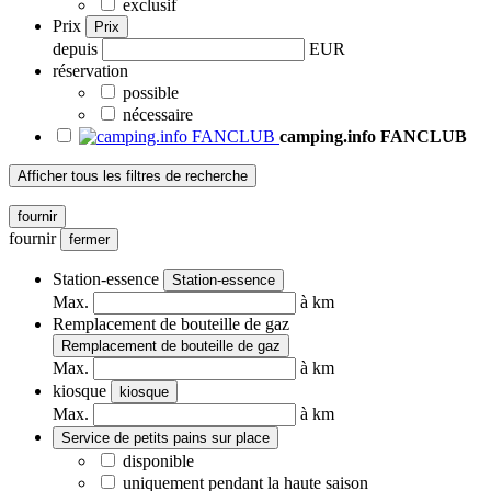
exclusif
Prix
Prix
depuis
EUR
réservation
possible
nécessaire
camping.info FANCLUB
Afficher tous les filtres de recherche
fournir
fournir
fermer
Station-essence
Station-essence
Max.
à km
Remplacement de bouteille de gaz
Remplacement de bouteille de gaz
Max.
à km
kiosque
kiosque
Max.
à km
Service de petits pains sur place
disponible
uniquement pendant la haute saison