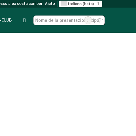
sso area sosta camper
Aiuto
Italiano (beta)
ANCLUB
imessaggio e parcheggio invernale per camper
Rimessaggio e parcheggio invernale per camper