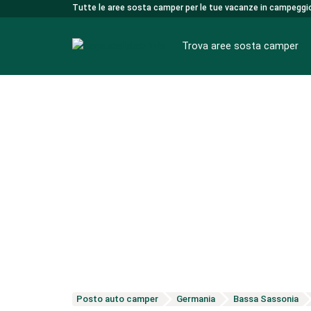
Tutte le aree sosta camper per le tue vacanze in campeggi
Trova aree sosta camper
Aree sosta camper nella brughiera di Luneburgo
Posto auto camper
Germania
Bassa Sassonia