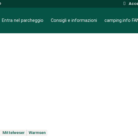
o
Acce
Entra nel parcheggio
Consigli e informazioni
camping.info F
Mittelweser
Warmsen