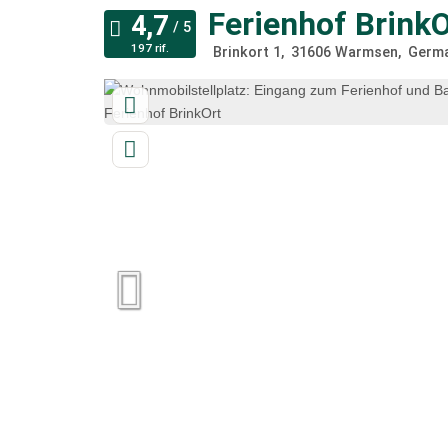
Ferienhof BrinkO
197 rif.
Brinkort 1
31606
Warmsen
Germa