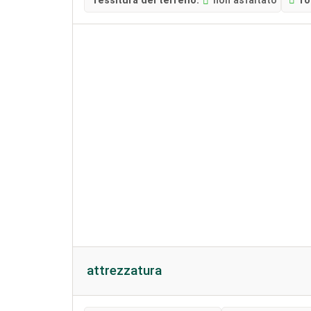
Tessitura del terreno:
non asfaltato
r
attrezzatura