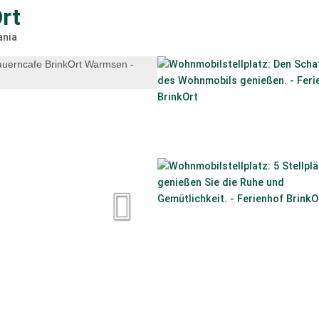
rt
nia