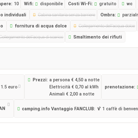
mpere:
10
Wifi:
disponibile
Costi Wi-Fi:
gratuito
wc
o individuali
Cabina sanitaria senza barriere
Ombra:
parzial
io
fornitura di acqua dolce
Collegamento dell'acqua dolce
Collegamento dell'acqua di scarico
Smaltimento dei rifiuti
Prezzi:
a persona € 4,50 a notte
11.5 euro
Elettricità € 0,70 al kWh
prenotazione:
Animali € 2,00 a notte
FAN
camping.info Vantaggio FANCLUB:
🍹 1 caffè di benve