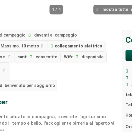
1 / 4
mostra tutte l
el campeggio
davanti al campeggio
C
Massimo. 10 metro
collegamento elettrico
sse
cani:
consentito
Wifi:
disponibile
N
 di benvenuto per soggiorno
te
per
Te
Ho
nte situato in campagna, troverete l'agriturismo
o il tempo è bello, l'accogliente birreria all'aperto vi
Ora
sa.