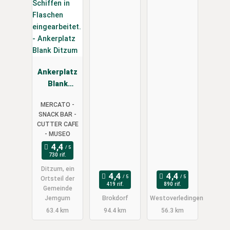
Ankerplatz
Blank
Ditzum
MERCATO -
SNACK BAR -
CUTTER CAFE
- MUSEO
730 rif.
Ditzum, ein
Ortsteil der
419 rif.
890 rif.
Gemeinde
Jemgum
Brokdorf
Westoverledingen
63.4 km
94.4 km
56.3 km