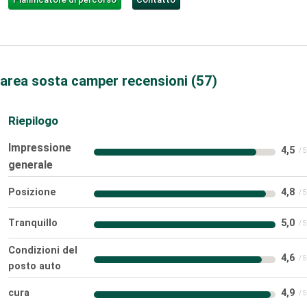
area sosta camper recensioni
57
Riepilogo
Impressione
4,5
generale
Posizione
4,8
Tranquillo
5,0
Condizioni del
4,6
posto auto
cura
4,9