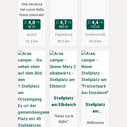
Una vacanza
Aurich
Wiese
nel cuore della
Frisia orientale!
40 rif.
496 rif.
172 rif.
Aurich
Papenburg
Goldenstedt
55.2 km
58.0 km
60.0 km
Stellplatz
am Elbdeich
Stellplatz
am
"Relax tra le
"Freizeitpar
dighe"
Bellissima
k Am