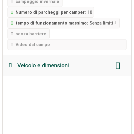
campeggio invernale
Numero di parcheggi per camper:
10
tempo di funzionamento massimo:
Senza limiti
senza barriere
Video dal campo
Veicolo e dimensioni
Lunghezza camper:
nessuna restrizione
Altezza del camper:
Massimo. 4 metro
peso consentito:
Massimo. 6 tonnellate metriche
Tessitura del terreno
roulotte ammesse