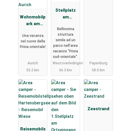
Stellplatz
Wohnmobilp
am
ark am
"Freizeitpar
Bellissima
Badesee
k Am
struttura
Una vacanza
Aurich
Emsdeich"
simile ad un
nel cuore della
parco nell'area
Frisia orientale!
vacanze “Frisia
sud-orientale”.
Aurich
Westoverledingen
Papenburg
55.2 km
56.3 km
58.0 km
Zeestrand
Reisemobils