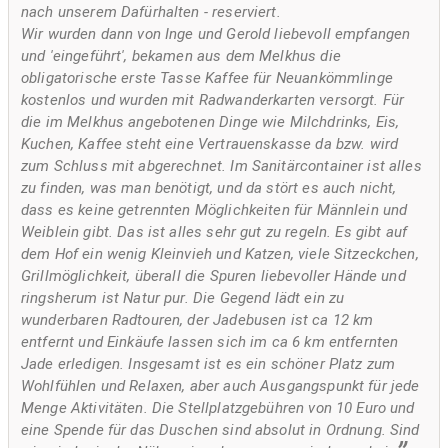
nach unserem Dafürhalten - reserviert.
Wir wurden dann von Inge und Gerold liebevoll empfangen
und 'eingeführt', bekamen aus dem Melkhus die
obligatorische erste Tasse Kaffee für Neuankömmlinge
kostenlos und wurden mit Radwanderkarten versorgt. Für
die im Melkhus angebotenen Dinge wie Milchdrinks, Eis,
Kuchen, Kaffee steht eine Vertrauenskasse da bzw. wird
zum Schluss mit abgerechnet. Im Sanitärcontainer ist alles
zu finden, was man benötigt, und da stört es auch nicht,
dass es keine getrennten Möglichkeiten für Männlein und
Weiblein gibt. Das ist alles sehr gut zu regeln. Es gibt auf
dem Hof ein wenig Kleinvieh und Katzen, viele Sitzeckchen,
Grillmöglichkeit, überall die Spuren liebevoller Hände und
ringsherum ist Natur pur. Die Gegend lädt ein zu
wunderbaren Radtouren, der Jadebusen ist ca 12 km
entfernt und Einkäufe lassen sich im ca 6 km entfernten
Jade erledigen. Insgesamt ist es ein schöner Platz zum
Wohlfühlen und Relaxen, aber auch Ausgangspunkt für jede
Menge Aktivitäten. Die Stellplatzgebühren von 10 Euro und
eine Spende für das Duschen sind absolut in Ordnung. Sind