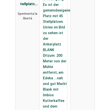
tellplatz
Hartensber
Sperimenta la
gsee -
libertà
Reisemobil
Wiese