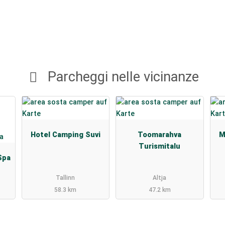
Parcheggi nelle vicinanze
Hotel Camping Suvi
Toomarahva
M
Turismitalu
Spa
Tallinn
Altja
58.3 km
47.2 km