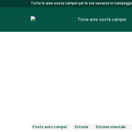
Tutte le aree sosta camper per le tue vacanze in campeggi
Trova aree sosta camper
Aree sosta camper nella brughiera di Luneburgo
Posto auto camper
Estonia
Estonia orientale