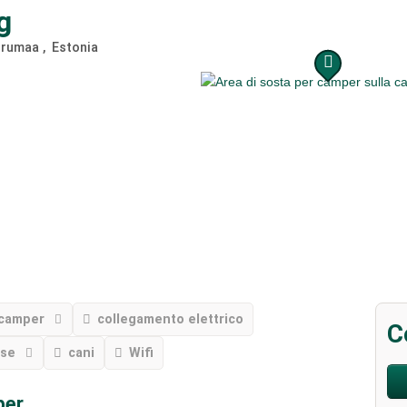
g
irumaa
Estonia
camper
collegamento elettrico
C
sse
cani
Wifi
per