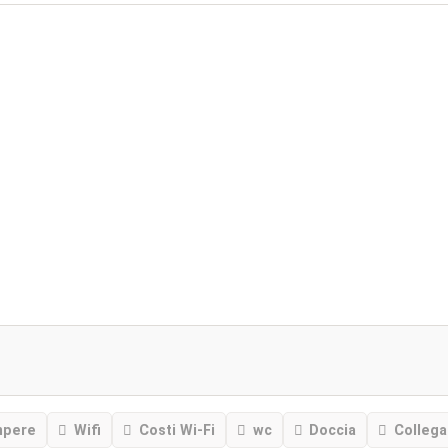
mpere
Wifi
Costi Wi-Fi
wc
Doccia
Collega