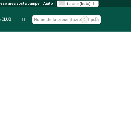
sso area sosta camper
Aiuto
Italiano (beta)
ANCLUB
imessaggio e parcheggio invernale per camper
Rimessaggio e parcheggio invernale per camper