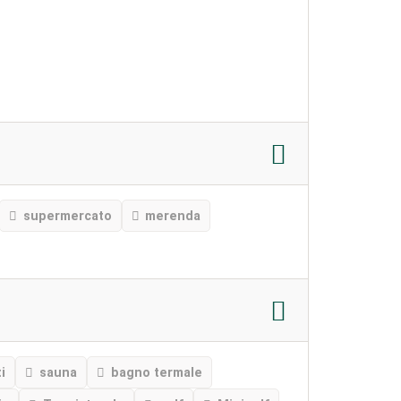
supermercato
merenda
i
sauna
bagno termale