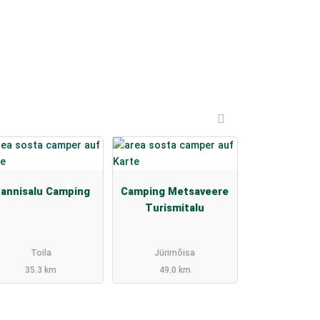
annisalu Camping
Camping Metsaveere
Turismitalu
Toila
Jürimõisa
35.3 km
49.0 km