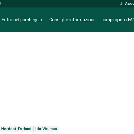
o
Acce
Entra nel parcheggio
Consigli e informazioni
camping.info F
Nordost-Estland
Ida-Virumaa