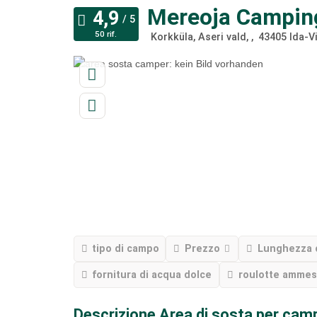
Mereoja Campin
50 rif.
Korkküla, Aseri vald,
43405
Ida-V
tipo di campo
Prezzo
Lunghezza 
fornitura di acqua dolce
roulotte amme
Descrizione Area di sosta per cam