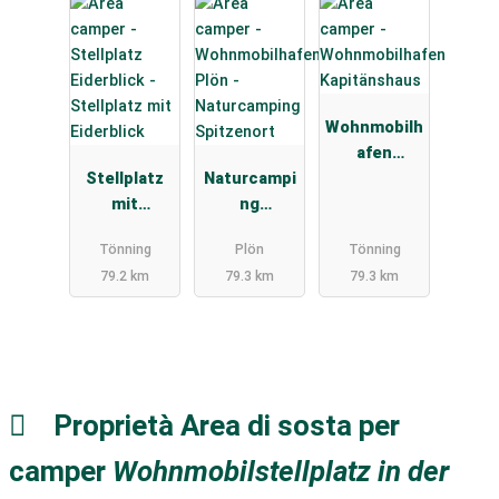
Wohnmobilh
afen
Stellplatz
Naturcampi
Kapitänshau
mit
ng
s
Eiderblick
Spitzenort
Tönning
Plön
Tönning
79.2 km
79.3 km
79.3 km
Proprietà Area di sosta per
camper
Wohnmobilstellplatz in der