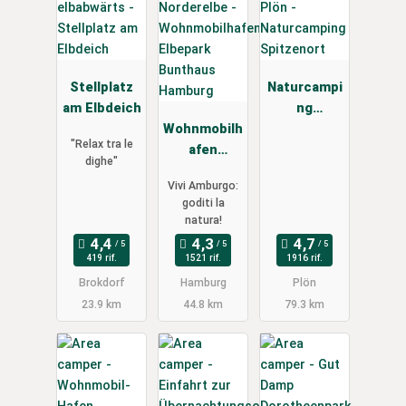
Stellplatz
Naturcampi
am Elbdeich
ng
Wohnmobilh
Spitzenort
"Relax tra le
afen
dighe"
Elbepark
Vivi Amburgo:
Bunthaus
goditi la
Hamburg
natura!
419 rif.
1521 rif.
1916 rif.
Brokdorf
Hamburg
Plön
23.9 km
44.8 km
79.3 km