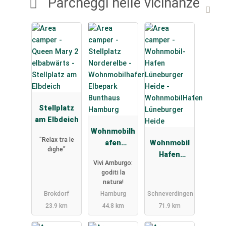
Parcheggi nelle vicinanze
Stellplatz
am Elbdeich
Wohnmobilh
"Relax tra le
afen
Wohnmobil
dighe"
Elbepark
Hafen
Vivi Amburgo:
Bunthaus
Lüneburger
goditi la
Hamburg
Heide
natura!
Brokdorf
Hamburg
Schneverdingen
23.9 km
44.8 km
71.9 km