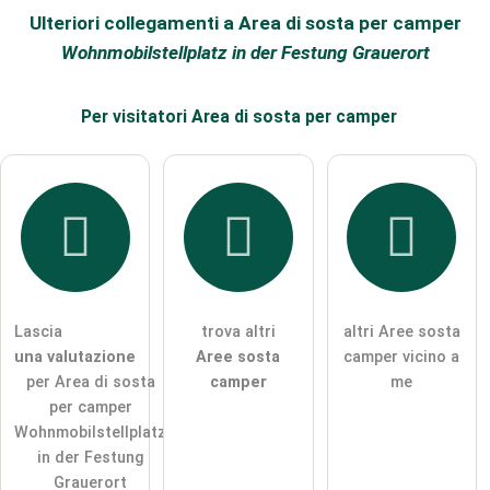
porre una domanda pubblica
Annulla
Ulteriori collegamenti a Area di sosta per camper
Wohnmobilstellplatz in der Festung Grauerort
Nota:
tieni presente che le domande pubbliche sono
visibili a
tutti i visitatori
.
Per
visitatori
Area di sosta per camper
Clicca qui per porre una
domanda individuale
alla voce
Area di sosta per camper
.
Lascia
trova altri
altri Aree sosta
una valutazione
Aree sosta
camper vicino a
per Area di sosta
camper
me
per camper
Wohnmobilstellplatz
in der Festung
Grauerort