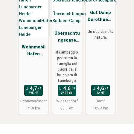
Gut Damp
Dorotheenp
ark
Un ospite nella
Übernachtu
natura.
ngsoase
Wohnmobil
Südsee-
Il campeggio
Hafen
Camp
per tutta la
Lüneburger
famiglia nel
Heide
cuore della
brughiera di
Luneburgo
295 rif.
2427 rif.
12 rif.
Schneverdingen
Wietzendorf
Damp
71.9 km
88.5 km
105.4 km