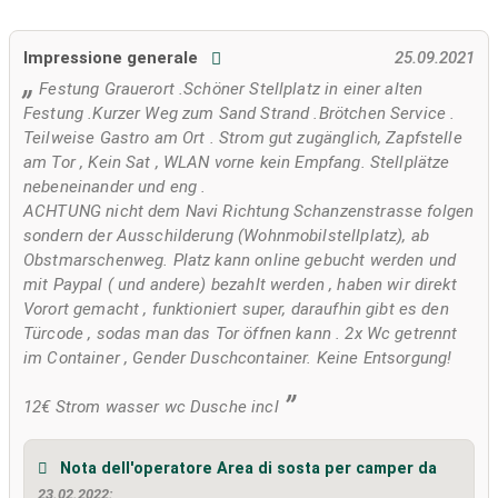
Impressione generale
25.09.2021
Festung Grauerort .Schöner Stellplatz in einer alten
Festung .Kurzer Weg zum Sand Strand .Brötchen Service .
Teilweise Gastro am Ort . Strom gut zugänglich, Zapfstelle
am Tor , Kein Sat , WLAN vorne kein Empfang. Stellplätze
nebeneinander und eng .
ACHTUNG nicht dem Navi Richtung Schanzenstrasse folgen
sondern der Ausschilderung (Wohnmobilstellplatz), ab
Obstmarschenweg. Platz kann online gebucht werden und
mit Paypal ( und andere) bezahlt werden , haben wir direkt
Vorort gemacht , funktioniert super, daraufhin gibt es den
Türcode , sodas man das Tor öffnen kann . 2x Wc getrennt
im Container , Gender Duschcontainer. Keine Entsorgung!
12€ Strom wasser wc Dusche incl
Nota dell'operatore Area di sosta per camper da
23.02.2022: