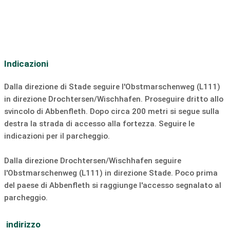
pista ciclabile:
sulla pista ciclabile
Noleggio biciclette:
non disponibile
Noleggio auto:
non disponibile
Indicazioni
Noleggio moto:
non disponibile
Noleggio barche
sciovia:
non disponibile
Dalla direzione di Stade seguire l'Obstmarschenweg (L111)
in direzione Drochtersen/Wischhafen. Proseguire dritto allo
Pista da sci di fondo:
non disponibile
svincolo di Abbenfleth. Dopo circa 200 metri si segue sulla
Discoteca:
non disponibile
Bar/pub:
non disponibile
destra la strada di accesso alla fortezza. Seguire le
indicazioni per il parcheggio.
Tuffo:
non disponibile
SUP:
non disponibile
Navigazione
fare surf
Windsurf
Dalla direzione Drochtersen/Wischhafen seguire
l'Obstmarschenweg (L111) in direzione Stade. Poco prima
Kitesurf
scivolo di alaggio
del paese di Abbenfleth si raggiunge l'accesso segnalato al
parcheggio.
indirizzo