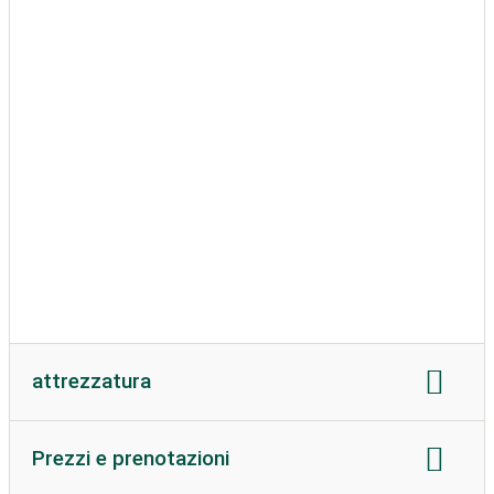
Lunghezza camper:
nessuna restrizione
Altezza del camper:
nessuna restrizione
peso consentito:
Massimo. 5.5 tonnellate metriche
Tessitura del terreno:
allegato
roulotte ammesse
attrezzatura
collegamento elettrico
Corrente in ampere:
16
Prezzi e prenotazioni
Wifi:
parzialmente disponibile