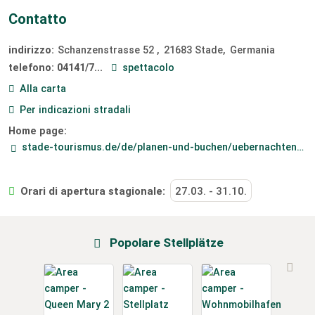
Contatto
indirizzo:
Schanzenstrasse 52
21683
Stade
Germania
telefono:
04141/7...
spettacolo
Alla carta
Per indicazioni stradali
Home page:
stade-tourismus.de/de/planen-und-buchen/uebernachten/mit-dem-wohnmobil-in-stade/wohnmobilstellplatz-in-der-festung-grauerort/
Orari di apertura stagionale:
27.03.
-
31.10.
Popolare Stellplätze