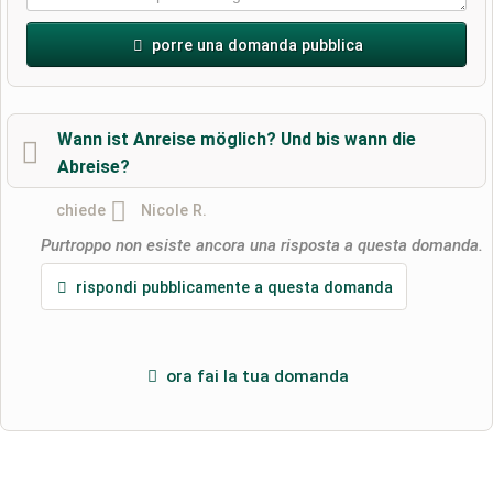
porre una domanda pubblica
Nome di battesimo
Wann ist Anreise möglich? Und bis wann die
Abreise?
Cognome
chiede
Nicole R.
Purtroppo non esiste ancora una risposta a questa domanda.
L'indirizzo email non verrà pubblicato)
rispondi pubblicamente a questa domanda
ora fai la tua domanda
Con la presente accetto i
termini e le condizioni
.
Ho letto la
dichiarazione sulla protezione dei dati
.