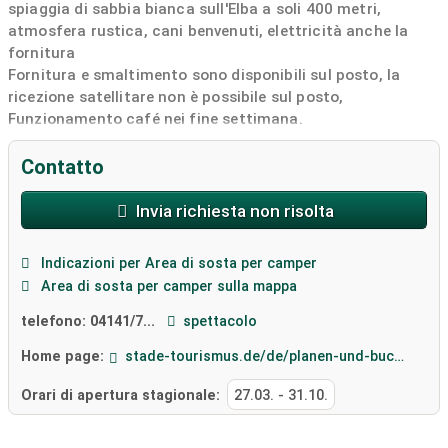
spiaggia di sabbia bianca sull'Elba a soli 400 metri,
atmosfera rustica, cani benvenuti, elettricità anche la
fornitura
Fornitura e smaltimento sono disponibili sul posto, la
ricezione satellitare non è possibile sul posto,
Funzionamento café nei fine settimana.
Contatto
Invia richiesta non risolta
Indicazioni per Area di sosta per camper
Area di sosta per camper sulla mappa
telefono:
04141/7...
spettacolo
Home page:
stade-tourismus.de/de/planen-und-buchen/uebernachten/mit-dem-wohnmobil-in-stade/wohnmobilstellplatz-in-der-festung-grauerort/
Orari di apertura stagionale:
27.03.
-
31.10.