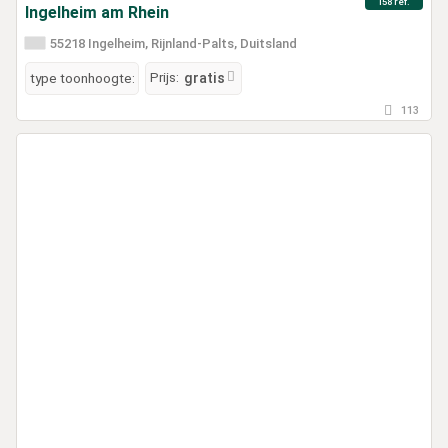
158 ref.
Ingelheim am Rhein
55218 Ingelheim, Rijnland-Palts, Duitsland
Prijs:
type toonhoogte:
gratis
113