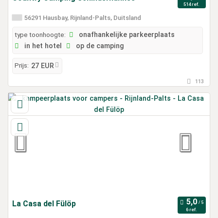
514 ref.
56291 Hausbay, Rijnland-Palts, Duitsland
type toonhoogte:
onafhankelijke parkeerplaats
in het hotel
op de camping
Prijs:
27 EUR
113
La Casa del Fülöp
6 ref.