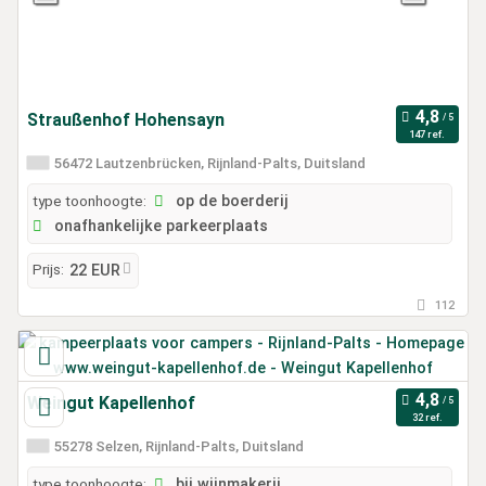
Straußenhof Hohensayn
147 ref.
56472 Lautzenbrücken, Rijnland-Palts, Duitsland
type toonhoogte:
op de boerderij
onafhankelijke parkeerplaats
Prijs:
22 EUR
112
Weingut Kapellenhof
32 ref.
55278 Selzen, Rijnland-Palts, Duitsland
type toonhoogte:
bij wijnmakerij