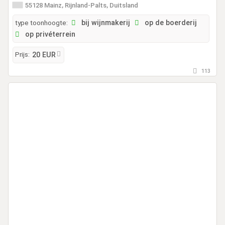
55128 Mainz, Rijnland-Palts, Duitsland
type toonhoogte:
bij wijnmakerij
op de boerderij
op privéterrein
Prijs:
20 EUR
113