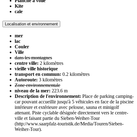
Planche à voile
Kite
cale
Localisation et environnement
mer
lac
Couler
Ville
dans les montagnes
centre ville:
2 kilomètres
vieille ville historique
transport en commun:
0.2 kilomètres
Autoroute:
3 kilomètres
Zone environnementale
niveau de la mer:
223.6 m
Description de l'environnement:
Place de parking camping-
car pouvant accueillir jusqu'à 5 véhicules en face de la piscine
intérieure et extérieure avec pelouse, sauna et minigolf
attenant. Piste cyclable désignée directement vers le centre-
ville et faisant partie du Sieben-Weiher-Tour
(http://www.saarpfalz-touristik.de/Media/Touren/Sieben-
Weiher-Tour).