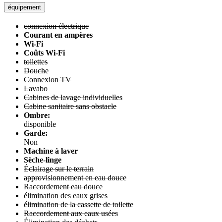
équipement
connexion électrique
Courant en ampères
Wi-Fi
Coûts Wi-Fi
toilettes
Douche
Connexion TV
Lavabo
Cabines de lavage individuelles
Cabine sanitaire sans obstacle
Ombre:
disponible
Garde:
Non
Machine à laver
Sèche-linge
Éclairage sur le terrain
approvisionnement en eau douce
Raccordement eau douce
élimination des eaux grises
élimination de la cassette de toilette
Raccordement aux eaux usées