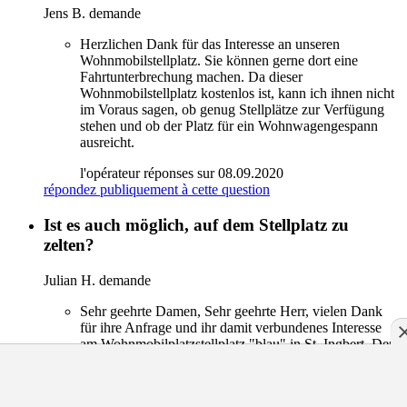
Jens B.
demande
Herzlichen Dank für das Interesse an unseren
Wohnmobilstellplatz. Sie können gerne dort eine
Fahrtunterbrechung machen. Da dieser
Wohnmobilstellplatz kostenlos ist, kann ich ihnen nicht
im Voraus sagen, ob genug Stellplätze zur Verfügung
stehen und ob der Platz für ein Wohnwagengespann
ausreicht.
l'opérateur
réponses sur
08.09.2020
répondez publiquement à cette question
Ist es auch möglich, auf dem Stellplatz zu
zelten?
Julian H.
demande
Sehr geehrte Damen, Sehr geehrte Herr, vielen Dank
für ihre Anfrage und ihr damit verbundenes Interesse
am Wohnmobilplatzstellplatz "blau" in St. Ingbert. Der
Wohnmobilstellplatz "blau" ist ein reiner Stellplatz für
Wohnmobile und zum Zelten nicht erlaubt. Mit
freundlichen Grüßen.