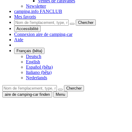
Ventes de caravanes
Newsletter
camping.info FANCLUB
Mes favoris
Chercher
Accessibilité
Connexion aire de camping-car
Aide
Français (bêta)
Deutsch
English
Español (bêta)
Italiano (bêta)
Nederlands
Chercher
aire de camping-car finden
Menu