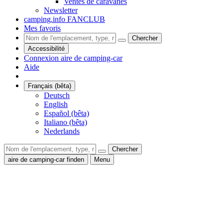
Ventes de caravanes
Newsletter
camping.info FANCLUB
Mes favoris
Chercher
Accessibilité
Connexion aire de camping-car
Aide
Français (bêta)
Deutsch
English
Español (bêta)
Italiano (bêta)
Nederlands
Chercher
aire de camping-car finden
Menu