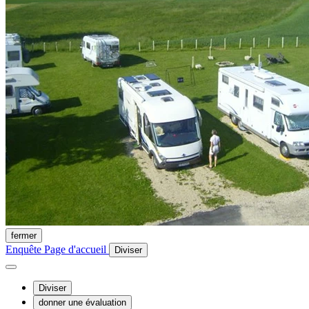
fermer
Enquête
Page d'accueil
Diviser
Diviser
donner une évaluation