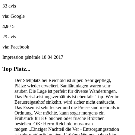
33 avis
via:
Google
4,9
/ 5
29 avis
via:
Facebook
Impression générale
18.04.2017
Top Platz...
Der Stellplatz bei Reichold ist super. Sehr gepflegt,
Plätze wieder erweitert. Sanitäranlagen waren sehr
sauber. Die Lage ist perfekt für diverse Wanderungen.
Das Preis-Leistungsverhältnis ist ebenfalls Top. Wer im
Brauereigasthof einkehrt, wird sicher nicht entäuscht.
Das Essen ist sehr lecker und die Preise sind mehr als in
Ordnung. Wer möchte, kann sogar morgens ein
Frühstück für 8 € buchen oder frische Brötchen
bestellen. OK: Herrn Reichold muss man
mögen...Einziger Nachteil die Ver - Entsorgungsstation
ist sehr ungünstig gelgen. Größere Womos haben hier