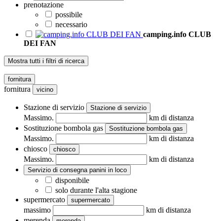
prenotazione
possibile
necessario
camping.info CLUB
DEI FAN
Mostra tutti i filtri di ricerca
fornitura
fornitura
vicino
Stazione di servizio
Stazione di servizio
Massimo.
km di distanza
Sostituzione bombola gas
Sostituzione bombola gas
Massimo.
km di distanza
chiosco
chiosco
Massimo.
km di distanza
Servizio di consegna panini in loco
disponibile
solo durante l'alta stagione
supermercato
supermercato
massimo
km di distanza
merenda
merenda