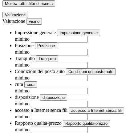
Mostra tutti i filtri di ricerca
Valutazione
Valutazione
vicino
Impressione generale
Impressione generale
minimo
Posizione
Posizione
minimo
Tranquillo
Tranquillo
minimo
Condizioni del posto auto
Condizioni del posto auto
minimo
cura
cura
minimo
disposizione
disposizione
minimo
accesso a Internet senza fili
accesso a Internet senza fili
minimo
Rapporto qualità-prezzo
Rapporto qualità-prezzo
minimo