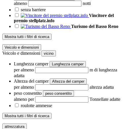
almeno
notti
senza barriere
Vincitore del
premio stellplatz.info
Turismo del Basso Reno
Mostra tutti i filtri di ricerca
Veicolo e dimensioni
Veicolo e dimensioni
vicino
Lunghezza camper
Lunghezza camper
per almeno
m di lunghezza
adatta
Altezza del camper
Altezza del camper
per almeno
altezza adatta
peso consentito
peso consentito
almeno per
Tonnellate adatte
roulotte ammesse
Mostra tutti i filtri di ricerca
attrezzatura