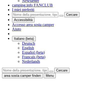
Newsletter
camping.info FANCLUB
I miei preferiti
Cercare
Accessibilità
Accesso area sosta camper
Aiuto
Italiano (beta)
Deutsch
English
Español (beta)
Français (beta)
Nederlands
Cercare
area sosta camper finden
Menu