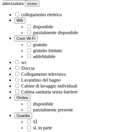
attrezzatura
vicino
collegamento elettrico
Wifi
disponibile
parzialmente disponibile
Costi Wi-Fi
gratuito
gratuito limitato
addebitabile
wc
Doccia
Collegamento televisivo
Lavandino del bagno
Cabine di lavaggio individuali
Cabina sanitaria senza barriere
Ombra
disponibile
parzialmente presente
Guardia
SÌ
sì, in parte