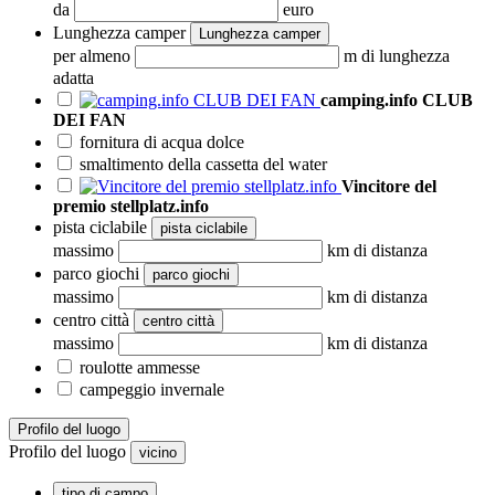
da
euro
Lunghezza camper
Lunghezza camper
per almeno
m di lunghezza
adatta
camping.info CLUB
DEI FAN
fornitura di acqua dolce
smaltimento della cassetta del water
Vincitore del
premio stellplatz.info
pista ciclabile
pista ciclabile
massimo
km di distanza
parco giochi
parco giochi
massimo
km di distanza
centro città
centro città
massimo
km di distanza
roulotte ammesse
campeggio invernale
Profilo del luogo
Profilo del luogo
vicino
tipo di campo