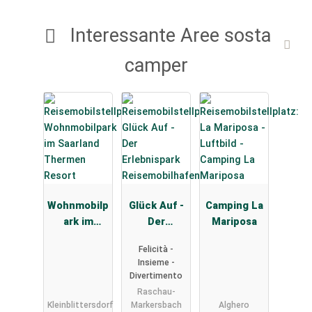
Interessante Aree sosta
camper
Wohnmobilp
Glück Auf -
Camping La
ark im
Der
Mariposa
Saarland
Erlebnispar
Felicità -
Thermen
k
Insieme -
Resort
Reisemobilh
Divertimento
afen
Raschau-
Kleinblittersdorf
Markersbach
Alghero