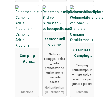
ostseequell
e.camp
Stellplatz
Natura -
Camping
Camping
spiaggia - relax
Adria
Strukkamph
_ solo
Camping
Riccione
uk
prenotazione
Strukkamphuk
online per la
– mare, sole e
piazzola
avventura per
esatta
grandi e piccini
Hohenkirchen
Riccione
(OT Niendorf)
Fehmarn