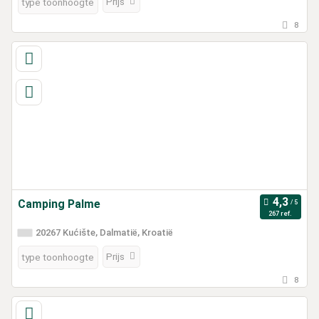
Prijs
type toonhoogte
8
Camping Palme
267 ref.
20267 Kućište, Dalmatië, Kroatië
Prijs
type toonhoogte
8