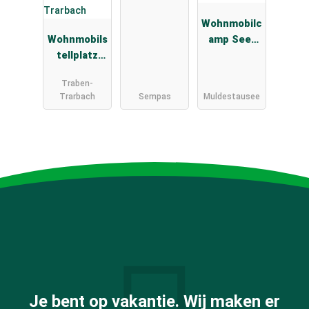
Wohnmobilc
Wohnmobils
amp See-
tellplatz
und
Traben-
Waldresort
Traben-
Trarbach
Gröbern
Trarbach
Sempas
Muldestausee
Je bent op vakantie. Wij maken er