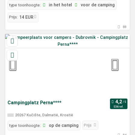
type toonhoogte:
in het hotel
voor de camping
Prijs:
14 EUR
88
Campingplatz Perna****
534 ref.
20267 Kučište, Dalmatië, Kroatië
Prijs
type toonhoogte:
op de camping