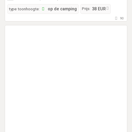
Prijs:
type toonhoogte:
op de camping
38 EUR
90