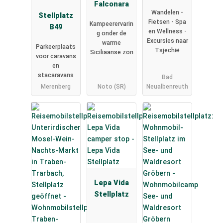
Falconara
Sibyllenbad
Wandelen -
Stellplatz
Fietsen - Spa
Kampeerervarin
B49
en Wellness -
g onder de
Excursies naar
warme
Parkeerplaats
Tsjechië
Siciliaanse zon
voor caravans
en
stacaravans
Bad
Merenberg
Noto (SR)
Neualbenreuth
Lepa Vida
Stellplatz