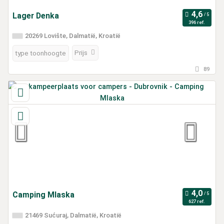
Lager Denka
396 ref.
20269 Lovište, Dalmatië, Kroatië
Prijs
type toonhoogte
89
Camping Mlaska
627 ref.
21469 Sućuraj, Dalmatië, Kroatië