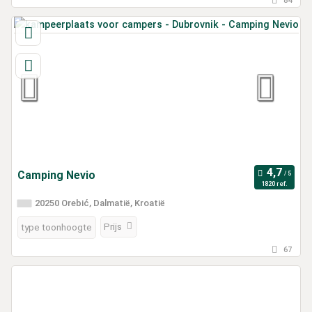
84
Camping Nevio
1820 ref.
20250 Orebić, Dalmatië, Kroatië
Prijs
type toonhoogte
67