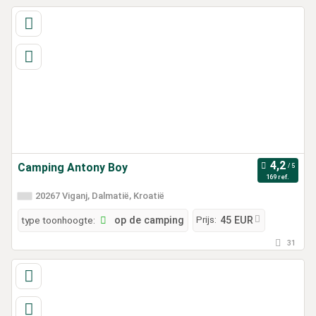
Camping Antony Boy
169 ref.
20267 Viganj, Dalmatië, Kroatië
Prijs:
type toonhoogte:
op de camping
45 EUR
31