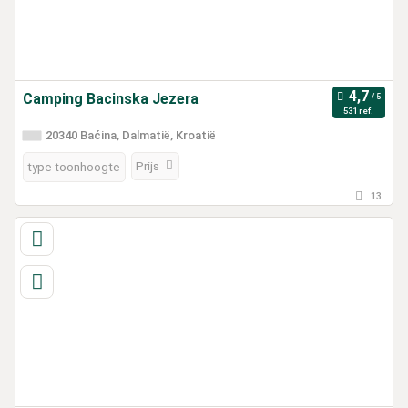
Camping Bacinska Jezera
531 ref.
20340 Baćina, Dalmatië, Kroatië
Prijs
type toonhoogte
13