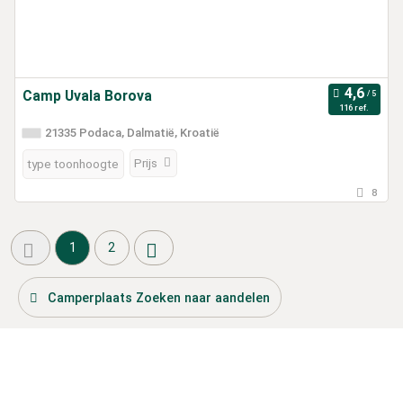
Camp Uvala Borova
116 ref.
21335 Podaca, Dalmatië, Kroatië
Prijs
type toonhoogte
8
1
2
Camperplaats Zoeken naar aandelen