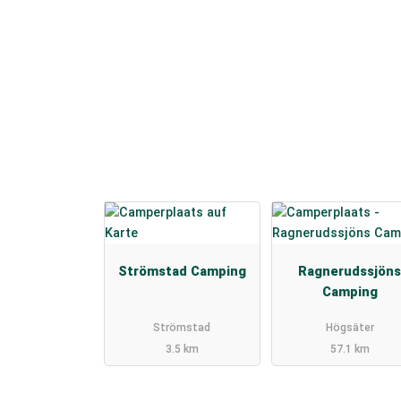
Strömstad Camping
Ragnerudssjön
Camping
Strömstad
Högsäter
3.5 km
57.1 km