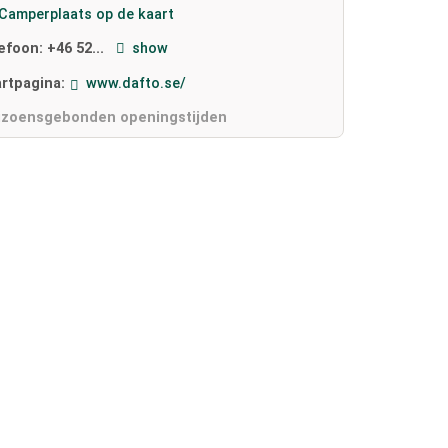
Camperplaats op de kaart
lefoon:
+46 52...
show
artpagina:
www.dafto.se/
izoensgebonden openingstijden