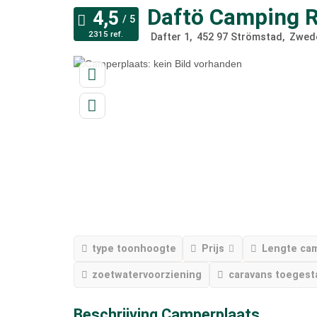
Daftö Camping R
2315 ref.
Dafter 1
452 97
Strömstad
Zwed
type toonhoogte
Prijs
Lengte ca
zoetwatervoorziening
caravans toegest
Beschrijving Camperplaats