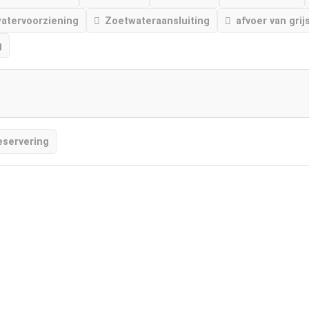
atervoorziening
Zoetwateraansluiting
afvoer van grij
g
eservering