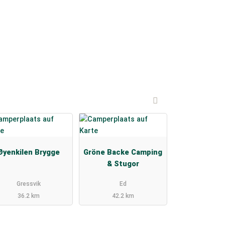
Øyenkilen Brygge
Gröne Backe Camping
& Stugor
Gressvik
Ed
36.2 km
42.2 km