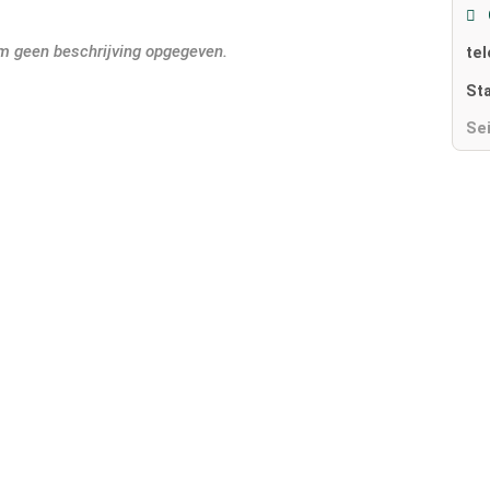
em geen beschrijving opgegeven.
te
St
Se