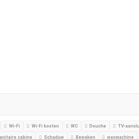
Wi-Fi
Wi-Fi kosten
WC
Douche
TV-aanslu
sanitaire cabine
Schaduw
Bewaken
wasmachine