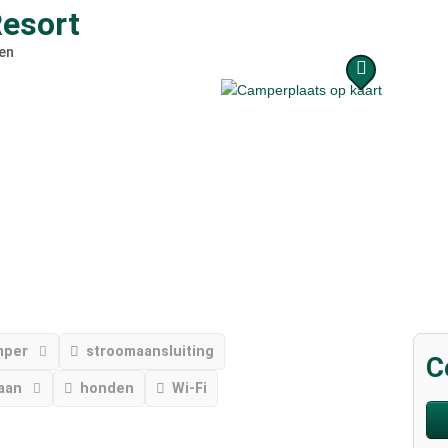
esort
en
mper
stroomaansluiting
C
aan
honden
Wi-Fi