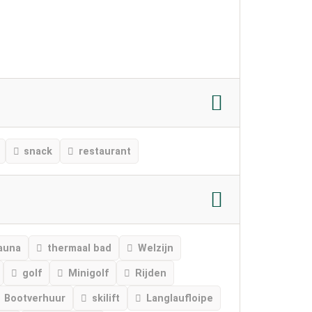
snack
restaurant
auna
thermaal bad
Welzijn
golf
Minigolf
Rijden
Bootverhuur
skilift
Langlaufloipe