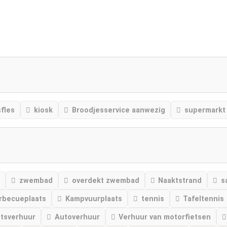
fles
kiosk
Broodjesservice aanwezig
supermarkt
zwembad
overdekt zwembad
Naaktstrand
s
rbecueplaats
Kampvuurplaats
tennis
Tafeltennis
etsverhuur
Autoverhuur
Verhuur van motorfietsen