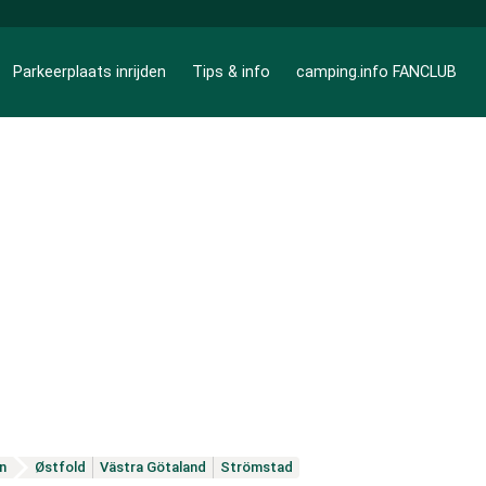
Parkeerplaats inrijden
Tips & info
camping.info FANCLUB
n
Østfold
Västra Götaland
Strömstad