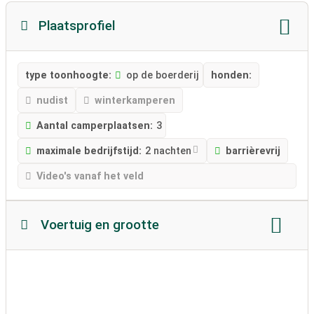
Plaatsprofiel
type toonhoogte:
op de boerderij
honden:
nudist
winterkamperen
Aantal camperplaatsen:
3
maximale bedrijfstijd:
2 nachten
barrièrevrij
Video's vanaf het veld
Voertuig en grootte
Lengte camper
Hoogte camper
toegestaan ​​gewicht
Bodemstructuur:
onverhard