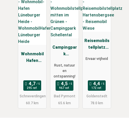
Reisemobils
Campingpar
tellplatz
Wohnmobil
k
Hartensber
Ervaar vrijheid
Hafen
Schellental
gsee -
Rust, natuur
Lüneburger
Reisemobil
en
Heide
Wiese
ontspanning!
295 ref.
967 ref.
172 ref.
Schneverdingen
Bad Pyrmont
Goldenstedt
60.7 km
65.6 km
78.0 km