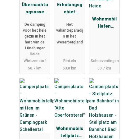
Übernachtu
Erholungsg
ngsoase
ebiet
Südsee-
Doktorsee
Wohnmobil
De camping
Het
Camp
Hafen
voor het hele
vakantieparadij
Lüneburger
gezin in het
s in het
Heide
hart van de
Weserbergland
Lüneburger
Heide
Wietzendorf
Rinteln
Schneverdingen
50.7 km
53.0 km
60.7 km
Wohnmobils
tellplatz