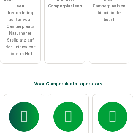
een
Camperplaatsen
Camperplaatsen
Let op:
openbare vragen zijn
voor alle bezoekers zichtbaar
.
beoordeling
bij mij in de
Klik hier om een
​​individuele vraag
te stellen aan de
achter voor
buurt
Camperplaats-invoer
.
Camperplaats
Naturnaher
Stellplatz auf
der Leinewiese
hinterm Hof
Voor Camperplaats-
operators