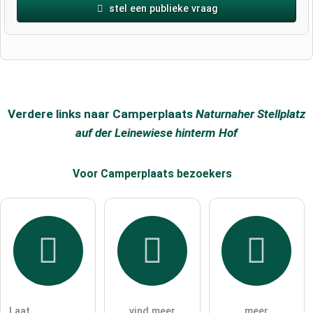
stel een publieke vraag
Voornaam
Achternaam
Verdere links naar Camperplaats
Naturnaher Stellplatz
auf der Leinewiese hinterm Hof
E-mailadres (wordt niet gepubliceerd)
Voor Camperplaats
bezoekers
Ik accepteer hierbij de
algemene voorwaarden
.
Ik heb de
gegevensbeschermingsverklaring
gelezen.
stel een publieke vraag
Annuleren
Laat
vind meer
meer