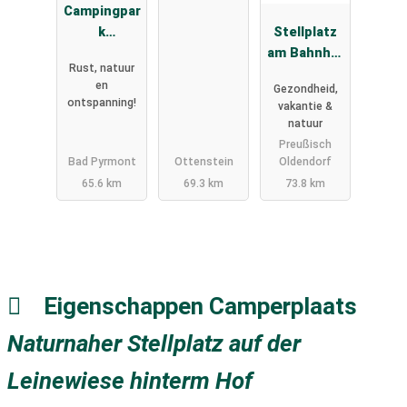
Campingpar
"Alte
k
Oberförster
Stellplatz
Schellental
ei"
am Bahnhof
Rust, natuur
Bad
en
Gezondheid,
Holzhausen
ontspanning!
vakantie &
natuur
Preußisch
Bad Pyrmont
Ottenstein
Oldendorf
65.6 km
69.3 km
73.8 km
Eigenschappen Camperplaats
Naturnaher Stellplatz auf der
Leinewiese hinterm Hof