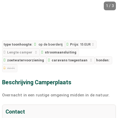
1 / 3
type toonhoogte:
op de boerderij
Prijs:
15 EUR
Lengte camper
stroomaansluiting
zoetwatervoorziening
caravans toegestaan
honden:
Wi-Fi
Beschrijving Camperplaats
Overnacht in een rustige omgeving midden in de natuur.
Contact