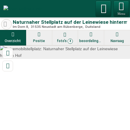
Menu
Naturnaher Stellplatz auf der Leinewiese hinterm
Im Dorn 8
31535
Neustadt am Rübenberge
Duitsland
Overzicht
Positie
foto's
beoordelingen
Navraag
3