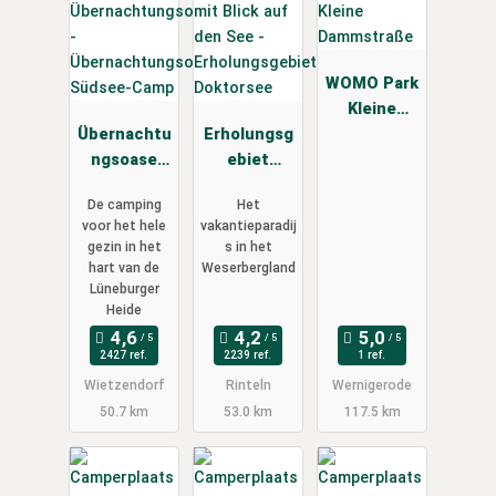
WOMO Park
Kleine
Übernachtu
Erholungsg
Dammstraß
ngsoase
ebiet
e
Südsee-
Doktorsee
De camping
Het
Camp
voor het hele
vakantieparadij
gezin in het
s in het
hart van de
Weserbergland
Lüneburger
Heide
2427 ref.
2239 ref.
1 ref.
Wietzendorf
Rinteln
Wernigerode
50.7 km
53.0 km
117.5 km