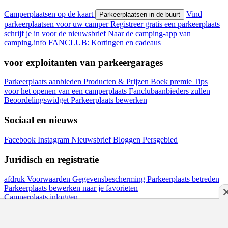
Camperplaatsen op de kaart
Vind
Parkeerplaatsen in de buurt
parkeerplaatsen voor uw camper
Registreer gratis een parkeerplaats
schrijf je in voor de nieuwsbrief
Naar de camping-app van
camping.info
FANCLUB: Kortingen en cadeaus
voor exploitanten van parkeergarages
Parkeerplaats aanbieden
Producten & Prijzen
Boek premie
Tips
voor het openen van een camperplaats
Fanclubaanbieders zullen
Beoordelingswidget
Parkeerplaats bewerken
Sociaal en nieuws
Facebook
Instagram
Nieuwsbrief
Bloggen
Persgebied
Juridisch en registratie
afdruk
Voorwaarden
Gegevensbescherming
Parkeerplaats betreden
Parkeerplaats bewerken
naar je favorieten
Camperplaats inloggen
Industrieportaalsoftware gemaakt in Duitsland
discoverize
Huidige versie: 14.13.0
omhoog