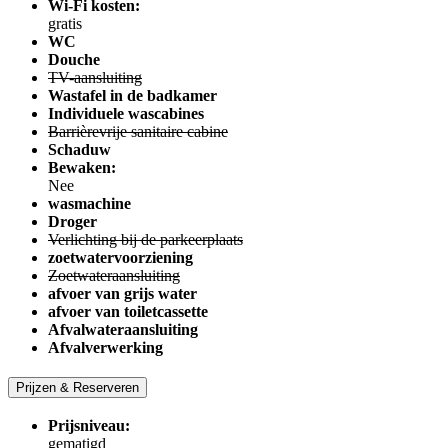
Wi-Fi kosten:
gratis
WC
Douche
TV-aansluiting
Wastafel in de badkamer
Individuele wascabines
Barrièrevrije sanitaire cabine
Schaduw
Bewaken:
Nee
wasmachine
Droger
Verlichting bij de parkeerplaats
zoetwatervoorziening
Zoetwateraansluiting
afvoer van grijs water
afvoer van toiletcassette
Afvalwateraansluiting
Afvalverwerking
Prijzen & Reserveren
Prijsniveau:
gematigd