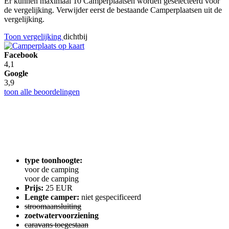
Er kunnen maximaal 10 Camperplaatsen worden geselecteerd voor
de vergelijking. Verwijder eerst de bestaande Camperplaatsen uit de
vergelijking.
Toon vergelijking
dichtbij
Facebook
4,1
Google
3,9
toon alle beoordelingen
type toonhoogte:
voor de camping
voor de camping
Prijs:
25 EUR
Lengte camper:
niet gespecificeerd
stroomaansluiting
zoetwatervoorziening
caravans toegestaan