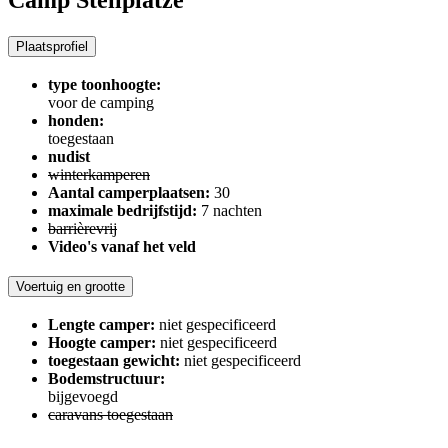
Camp Stellplätze
Plaatsprofiel
type toonhoogte:
voor de camping
honden:
toegestaan
nudist
winterkamperen
Aantal camperplaatsen:
30
maximale bedrijfstijd:
7 nachten
barrièrevrij
Video's vanaf het veld
Voertuig en grootte
Lengte camper:
niet gespecificeerd
Hoogte camper:
niet gespecificeerd
toegestaan ​​gewicht:
niet gespecificeerd
Bodemstructuur:
bijgevoegd
caravans toegestaan