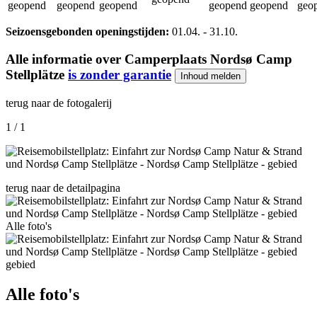
geopend
geopend
geopend
geopend
geopend
geo
Seizoensgebonden openingstijden:
01.04.
-
31.10.
Alle informatie over
Camperplaats Nordsø Camp
Stellplätze
is zonder garantie
Inhoud melden
terug naar de fotogalerij
1 / 1
terug naar de detailpagina
Alle foto's
gebied
Alle foto's