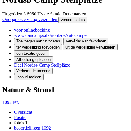
Tingodden 3
6960
Hvide Sande
Denemarken
Onopgeloste vraag verzenden
verdere acties
voor onlineboeking
www.dancamps.dk/nordsoe/autocamper
Toevoegen aan favorieten
Verwijder van favorieten
ter vergelijking toevoegen
uit de vergelijking verwijderen
een taxatie geven
Afbeelding uploaden
Deel Nordsø Camp Stellplätze
Verbeter de toegang
Inhoud melden
Natuur & Strand
1092 ref.
Overzicht
Positie
foto's
1
beoordelingen
1092