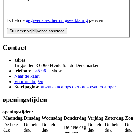
Ik heb de
gegevensbeschermingsverklaring
gelezen.
Stuur een vrijblijvende aanvraag
Contact
adres:
Tingodden 3
6960
Hvide Sande
Denemarken
telefoon:
+45 96 ...
show
Naar de kaart
Voor richtingen
Startpagina:
www.dancamps.dk/nordsoe/autocamper
openingstijden
openingstijden:
Maandag
Dinsdag
Woensdag
Donderdag
Vrijdag
Zaterdag
Zon
De hele
De hele
De hele
De hele
De hele
De h
De hele dag
dag
dag
dag
dag
dag
dag
geopend