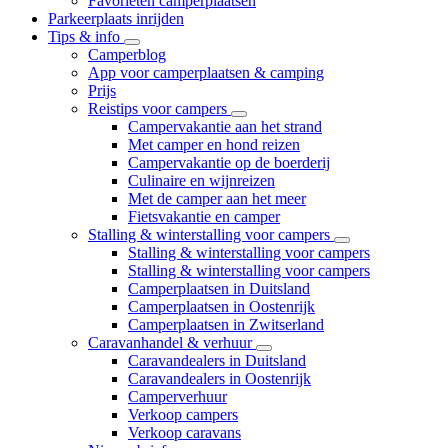
Favorieten camperplaatsen
Parkeerplaats inrijden
Tips & info
Camperblog
App voor camperplaatsen & camping
Prijs
Reistips voor campers
Campervakantie aan het strand
Met camper en hond reizen
Campervakantie op de boerderij
Culinaire en wijnreizen
Met de camper aan het meer
Fietsvakantie en camper
Stalling & winterstalling voor campers
Stalling & winterstalling voor campers
Stalling & winterstalling voor campers
Camperplaatsen in Duitsland
Camperplaatsen in Oostenrijk
Camperplaatsen in Zwitserland
Caravanhandel & verhuur
Caravandealers in Duitsland
Caravandealers in Oostenrijk
Camperverhuur
Verkoop campers
Verkoop caravans