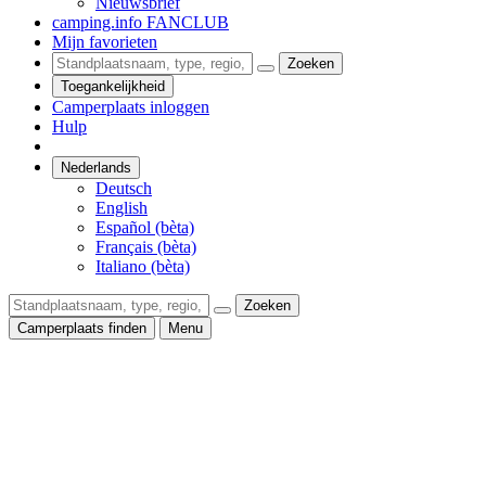
Nieuwsbrief
camping.info FANCLUB
Mijn favorieten
Zoeken
Toegankelijkheid
Camperplaats inloggen
Hulp
Nederlands
Deutsch
English
Español (bèta)
Français (bèta)
Italiano (bèta)
Zoeken
Camperplaats finden
Menu