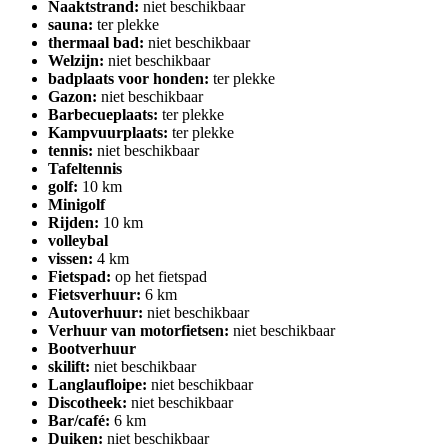
Naaktstrand:
niet beschikbaar
sauna:
ter plekke
thermaal bad:
niet beschikbaar
Welzijn:
niet beschikbaar
badplaats voor honden:
ter plekke
Gazon:
niet beschikbaar
Barbecueplaats:
ter plekke
Kampvuurplaats:
ter plekke
tennis:
niet beschikbaar
Tafeltennis
golf:
10 km
Minigolf
Rijden:
10 km
volleybal
vissen:
4 km
Fietspad:
op het fietspad
Fietsverhuur:
6 km
Autoverhuur:
niet beschikbaar
Verhuur van motorfietsen:
niet beschikbaar
Bootverhuur
skilift:
niet beschikbaar
Langlaufloipe:
niet beschikbaar
Discotheek:
niet beschikbaar
Bar/café:
6 km
Duiken:
niet beschikbaar