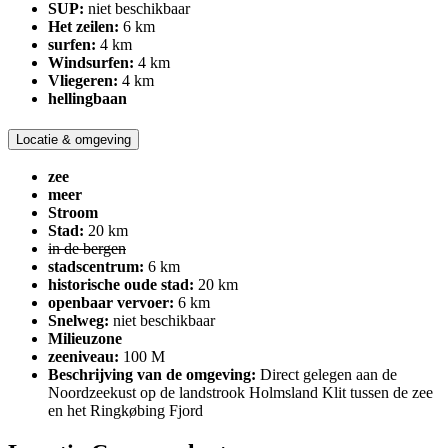
SUP:
niet beschikbaar
Het zeilen:
6 km
surfen:
4 km
Windsurfen:
4 km
Vliegeren:
4 km
hellingbaan
Locatie & omgeving
zee
meer
Stroom
Stad:
20 km
in de bergen
stadscentrum:
6 km
historische oude stad:
20 km
openbaar vervoer:
6 km
Snelweg:
niet beschikbaar
Milieuzone
zeeniveau:
100 M
Beschrijving van de omgeving:
Direct gelegen aan de
Noordzeekust op de landstrook Holmsland Klit tussen de zee
en het Ringkøbing Fjord