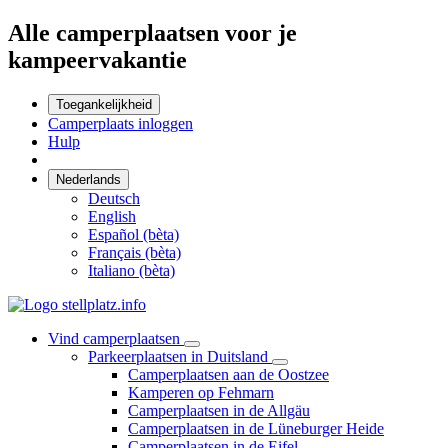
Alle camperplaatsen voor je
kampeervakantie
Toegankelijkheid
Camperplaats inloggen
Hulp
Nederlands
Deutsch
English
Español (bèta)
Français (bèta)
Italiano (bèta)
Vind camperplaatsen
Parkeerplaatsen in Duitsland
Camperplaatsen aan de Oostzee
Kamperen op Fehmarn
Camperplaatsen in de Allgäu
Camperplaatsen in de Lüneburger Heide
Camperplaatsen in de Eifel