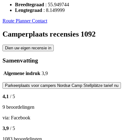
Breedtegraad
:
55.949744
Lengtegraad
:
8.149999
Route Planner
Contact
Camperplaats recensies
1092
Dien uw eigen recensie in
Samenvatting
Algemene indruk
3,9
Parkeerplaats voor campers
Nordsø Camp Stellplätze
tarief nu
4,1
/ 5
9 beoordelingen
via:
Facebook
3,9
/ 5
1083 beoordelingen