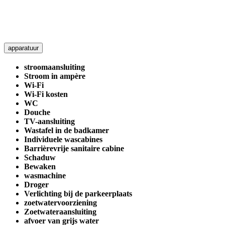
apparatuur
stroomaansluiting
Stroom in ampère
Wi-Fi
Wi-Fi kosten
WC
Douche
TV-aansluiting
Wastafel in de badkamer
Individuele wascabines
Barrièrevrije sanitaire cabine
Schaduw
Bewaken
wasmachine
Droger
Verlichting bij de parkeerplaats
zoetwatervoorziening
Zoetwateraansluiting
afvoer van grijs water