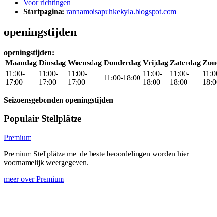
Voor richtingen
Startpagina:
rannamoisapuhkekyla.blogspot.com
openingstijden
openingstijden:
Maandag
Dinsdag
Woensdag
Donderdag
Vrijdag
Zaterdag
Zon
11:00-
11:00-
11:00-
11:00-
11:00-
11:0
11:00-18:00
17:00
17:00
17:00
18:00
18:00
18:0
Seizoensgebonden openingstijden
Populair Stellplätze
Premium
Premium Stellplätze met de beste beoordelingen worden hier
voornamelijk weergegeven.
meer over Premium