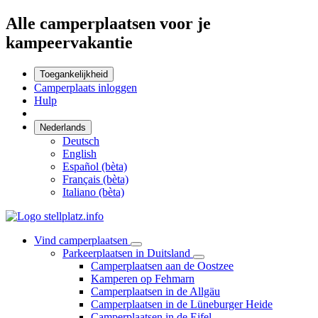
Alle camperplaatsen voor je
kampeervakantie
Toegankelijkheid
Camperplaats inloggen
Hulp
Nederlands
Deutsch
English
Español (bèta)
Français (bèta)
Italiano (bèta)
Vind camperplaatsen
Parkeerplaatsen in Duitsland
Camperplaatsen aan de Oostzee
Kamperen op Fehmarn
Camperplaatsen in de Allgäu
Camperplaatsen in de Lüneburger Heide
Camperplaatsen in de Eifel