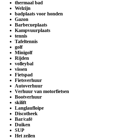
thermaal bad
Welzijn
badplaats voor honden
Gazon
Barbecueplaats
Kampvuurplaats
tennis
Tafeltennis
golf
Minigolf
Rijden
volleybal
vissen
Fietspad
Fietsverhuur
Autoverhuur
Verhuur van motorfietsen
Bootverhuur
skilift
Langlaufloipe
Discotheek
Bar/café
Duiken
SUP
Het zeilen