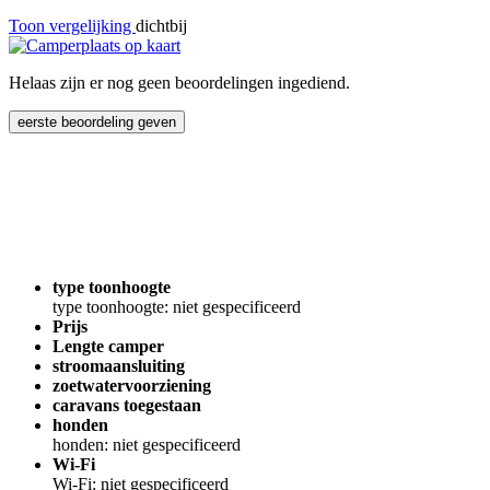
Toon vergelijking
dichtbij
Helaas zijn er nog geen beoordelingen ingediend.
eerste beoordeling geven
type toonhoogte
type toonhoogte: niet gespecificeerd
Prijs
Lengte camper
stroomaansluiting
zoetwatervoorziening
caravans toegestaan
honden
honden: niet gespecificeerd
Wi-Fi
Wi-Fi: niet gespecificeerd