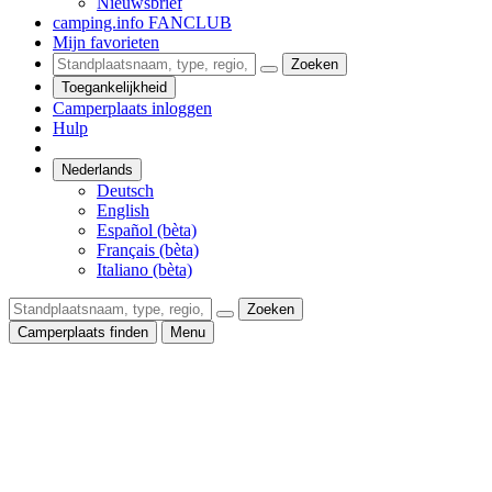
Nieuwsbrief
camping.info FANCLUB
Mijn favorieten
Zoeken
Toegankelijkheid
Camperplaats inloggen
Hulp
Nederlands
Deutsch
English
Español (bèta)
Français (bèta)
Italiano (bèta)
Zoeken
Camperplaats finden
Menu