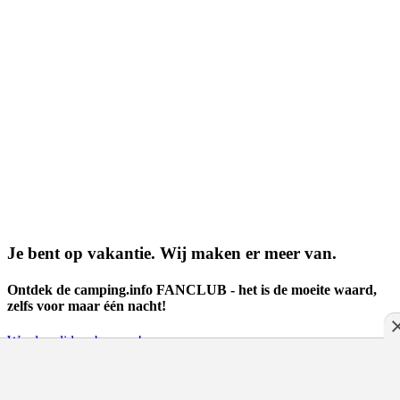
Je bent op vakantie. Wij maken er meer van.
Ontdek de camping.info FANCLUB - het is de moeite waard,
zelfs voor maar één nacht!
Word nu lid en bespaar!
stellplatz.info is het reisportaal voor camperchauffeurs