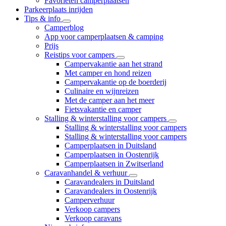
Favorieten camperplaatsen
Parkeerplaats inrijden
Tips & info
Camperblog
App voor camperplaatsen & camping
Prijs
Reistips voor campers
Campervakantie aan het strand
Met camper en hond reizen
Campervakantie op de boerderij
Culinaire en wijnreizen
Met de camper aan het meer
Fietsvakantie en camper
Stalling & winterstalling voor campers
Stalling & winterstalling voor campers
Stalling & winterstalling voor campers
Camperplaatsen in Duitsland
Camperplaatsen in Oostenrijk
Camperplaatsen in Zwitserland
Caravanhandel & verhuur
Caravandealers in Duitsland
Caravandealers in Oostenrijk
Camperverhuur
Verkoop campers
Verkoop caravans