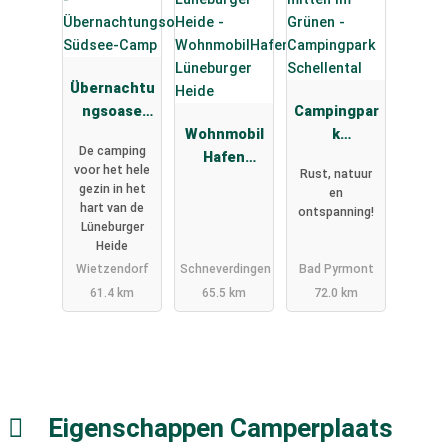
Übernachtu
ngsoase
Campingpar
Südsee-
Wohnmobil
k
De camping
Camp
Hafen
Schellental
voor het hele
Rust, natuur
Lüneburger
gezin in het
en
Heide
hart van de
ontspanning!
Lüneburger
Heide
Wietzendorf
Schneverdingen
Bad Pyrmont
61.4 km
65.5 km
72.0 km
Eigenschappen Camperplaats