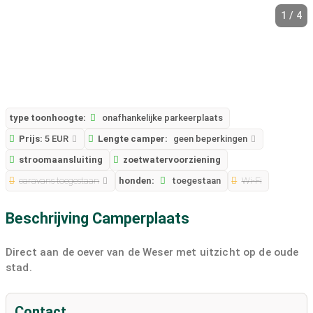
1 / 4
type toonhoogte:
onafhankelijke parkeerplaats
Prijs:
5 EUR
Lengte camper:
geen beperkingen
stroomaansluiting
zoetwatervoorziening
caravans toegestaan
honden:
toegestaan
Wi-Fi
Beschrijving Camperplaats
Direct aan de oever van de Weser met uitzicht op de oude
stad.
Contact