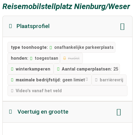
Reisemobilstellplatz Nienburg/Weser
Plaatsprofiel
type toonhoogte:
onafhankelijke parkeerplaats
honden:
toegestaan
nudist
winterkamperen
Aantal camperplaatsen:
25
maximale bedrijfstijd:
geen limiet
barrièrevrij
Video's vanaf het veld
Voertuig en grootte
Lengte camper:
geen beperkingen