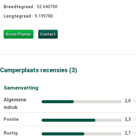
Breedtegraad
:
52.640700
Lengtegraad
:
9.199780
Route Planner
Contact
Camperplaats recensies
3
Samenvatting
Algemene
2,0
indruk
Positie
3,3
Rustig
2,7