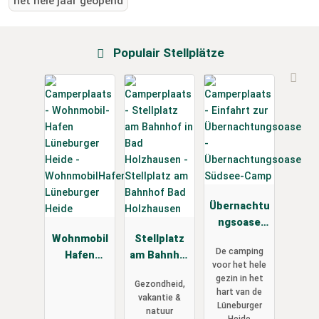
het hele jaar geopend
Populair Stellplätze
Übernachtu
ngsoase
Wohnmobil
Stellplatz
Südsee-
De camping
Hafen
am Bahnhof
Camp
voor het hele
Lüneburger
Bad
gezin in het
Gezondheid,
Heide
Holzhausen
hart van de
vakantie &
Lüneburger
natuur
Heide