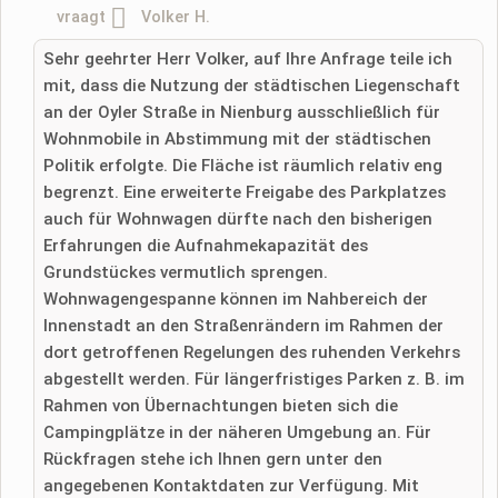
vraagt
​​Volker H.
Sehr geehrter Herr Volker, auf Ihre Anfrage teile ich
Ik accepteer hierbij de
algemene voorwaarden
.
mit, dass die Nutzung der städtischen Liegenschaft
an der Oyler Straße in Nienburg ausschließlich für
Ik heb de
gegevensbeschermingsverklaring
gelezen.
Wohnmobile in Abstimmung mit der städtischen
Politik erfolgte. Die Fläche ist räumlich relativ eng
stel een publieke vraag
Annuleren
begrenzt. Eine erweiterte Freigabe des Parkplatzes
auch für Wohnwagen dürfte nach den bisherigen
Let op:
openbare vragen zijn
voor alle bezoekers zichtbaar
.
Erfahrungen die Aufnahmekapazität des
Klik hier om een
​​individuele vraag
te stellen aan de
Grundstückes vermutlich sprengen.
Camperplaats-invoer
.
Wohnwagengespanne können im Nahbereich der
Innenstadt an den Straßenrändern im Rahmen der
dort getroffenen Regelungen des ruhenden Verkehrs
abgestellt werden. Für längerfristiges Parken z. B. im
Rahmen von Übernachtungen bieten sich die
Campingplätze in der näheren Umgebung an. Für
Rückfragen stehe ich Ihnen gern unter den
angegebenen Kontaktdaten zur Verfügung. Mit