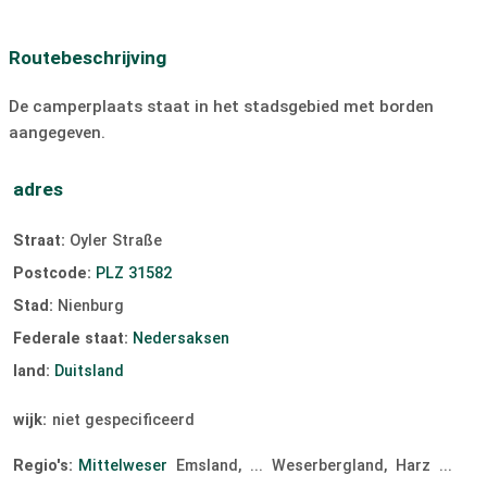
Fietsverhuur:
0.7 km
Autoverhuur:
2.5 km
Routebeschrijving
Verhuur van motorfietsen:
niet beschikbaar
skilift:
niet beschikbaar
De camperplaats staat in het stadsgebied met borden
aangegeven.
Langlaufloipe:
niet beschikbaar
Discotheek:
0.8 km
Bar/café:
0.5 km
Duiken:
1.6 km
SUP
adres
Het zeilen
surfen
Windsurfen
Straat:
Oyler Straße
Vliegeren
hellingbaan
Postcode:
PLZ 31582
Stad:
Nienburg
Federale staat:
Nedersaksen
land:
Duitsland
wijk:
niet gespecificeerd
Regio's:
Mittelweser
Emsland,
...
Weserbergland,
Harz
...