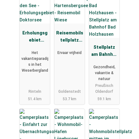
Erholungsg
Reisemobils
ebiet
tellplatz
Doktorsee
Hartensber
Stellplatz
Het
Ervaar vrijheid
gsee -
am Bahnhof
vakantieparadij
Reisemobil
Bad
s in het
Gezondheid,
Wiese
Holzhausen
Weserbergland
vakantie &
natuur
Preußisch
Rinteln
Goldenstedt
Oldendorf
51.4 km
53.7 km
59.1 km