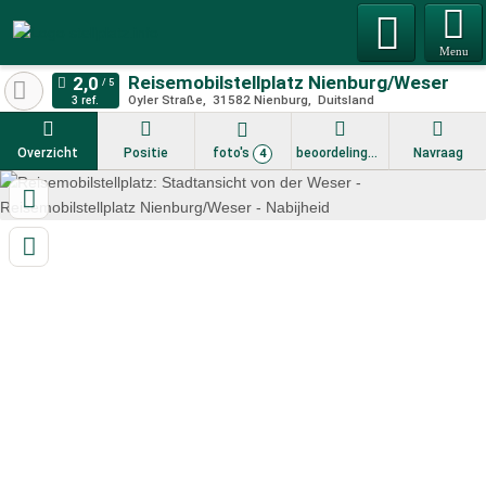
Menu
Reisemobilstellplatz Nienburg/Weser
Oyler Straße
31582
Nienburg
Duitsland
3 ref.
Overzicht
Positie
foto's
beoordelingen
Navraag
4