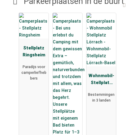
Parkeerplaatsen in de buurt
Stellplatz
Ringsheim
Paradijs voor
camperliefheb
Wohnmobil-
bers
Stellplatz
Lörrach-
Bestemmingen
Basel
in 3 landen