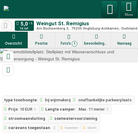
Menu
Weingut St. Remigius
Am Büchsenberg 3
79235
Vogtsburg-Achkarren
Duitsland
16 ref.
Overzicht
Positie
foto's
beoordelingen
Navraag
1
type toonhoogte:
bij wijnmakerij
onafhankelijke parkeerplaats
Prijs:
10 EUR
Lengte camper:
Max. 11 meter
stroomaansluiting
zoetwatervoorziening
caravans toegestaan
honden
Wi-Fi