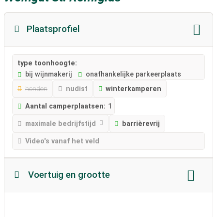
Plaatsprofiel
type toonhoogte:
bij wijnmakerij
onafhankelijke parkeerplaats
honden
nudist
winterkamperen
Aantal camperplaatsen:
1
maximale bedrijfstijd
barrièrevrij
Video's vanaf het veld
Voertuig en grootte
Lengte camper:
Max. 11 meter