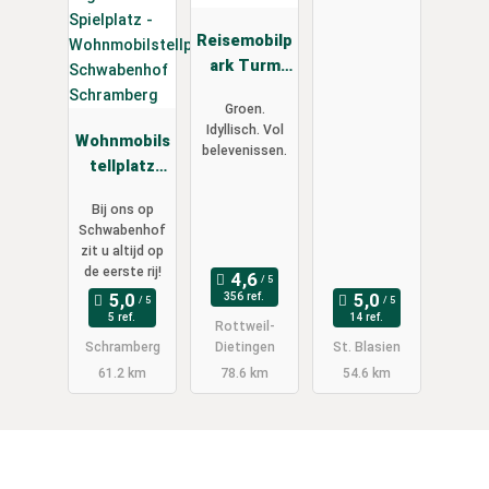
r
Reisemobilp
ark Turm
und
Groen.
Kristalle
Idyllisch. Vol
Wohnmobils
belevenissen.
tellplatz
Schwabenh
Bij ons op
of
Schwabenhof
Schramberg
zit u altijd op
de eerste rij!
356 ref.
5 ref.
14 ref.
Rottweil-
Schramberg
Dietingen
St. Blasien
61.2 km
78.6 km
54.6 km