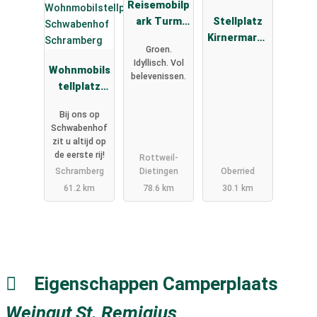
Reisemobilp
ark Turm
Stellplatz
und
Kirnermarte
Groen.
Kristalle
shof
Idyllisch. Vol
Wohnmobils
belevenissen.
tellplatz
Schwabenh
Bij ons op
of
Schwabenhof
Schramberg
zit u altijd op
de eerste rij!
Rottweil-
Schramberg
Dietingen
Oberried
61.2 km
78.6 km
30.1 km
Eigenschappen Camperplaats
Weingut St. Remigius