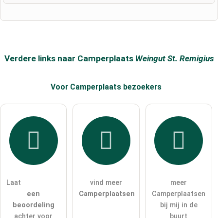
Voornaam
Achternaam
Verdere links naar Camperplaats
Weingut St. Remigius
Voor Camperplaats
bezoekers
E-mailadres (wordt niet gepubliceerd)
Ik accepteer hierbij de
algemene voorwaarden
.
Ik heb de
gegevensbeschermingsverklaring
gelezen.
Laat
vind meer
meer
stel een publieke vraag
Annuleren
een
Camperplaatsen
Camperplaatsen
beoordeling
bij mij in de
Let op:
openbare vragen zijn
voor alle bezoekers zichtbaar
.
achter voor
buurt