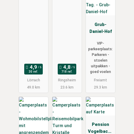
Grub-
Daniel-Hof
VIP-
parkeerplaats:
Parkeren -
stoelen
uitpakken -
goed voelen
30 ref.
718 ref.
Lörrach
Ringsheim
Freiamt
49.0 km
23.6 km
29.3 km
Pension
Vogelbache