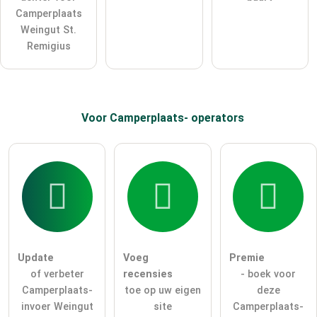
Klik hier om een
​​individuele vraag
te stellen aan de
Camperplaats
Camperplaats-invoer
.
Weingut St.
Remigius
Voor Camperplaats-
operators
Update
Voeg
Premie
of verbeter
recensies
- boek voor
Camperplaats-
toe op uw eigen
deze
invoer Weingut
site
Camperplaats-