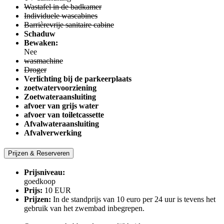
Wastafel in de badkamer
Individuele wascabines
Barrièrevrije sanitaire cabine
Schaduw
Bewaken:
Nee
wasmachine
Droger
Verlichting bij de parkeerplaats
zoetwatervoorziening
Zoetwateraansluiting
afvoer van grijs water
afvoer van toiletcassette
Afvalwateraansluiting
Afvalverwerking
Prijzen & Reserveren
Prijsniveau:
goedkoop
Prijs:
10 EUR
Prijzen:
In de standprijs van 10 euro per 24 uur is tevens het
gebruik van het zwembad inbegrepen.