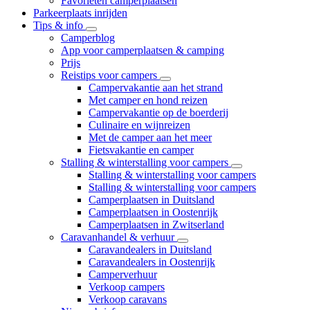
Favorieten camperplaatsen
Parkeerplaats inrijden
Tips & info
Camperblog
App voor camperplaatsen & camping
Prijs
Reistips voor campers
Campervakantie aan het strand
Met camper en hond reizen
Campervakantie op de boerderij
Culinaire en wijnreizen
Met de camper aan het meer
Fietsvakantie en camper
Stalling & winterstalling voor campers
Stalling & winterstalling voor campers
Stalling & winterstalling voor campers
Camperplaatsen in Duitsland
Camperplaatsen in Oostenrijk
Camperplaatsen in Zwitserland
Caravanhandel & verhuur
Caravandealers in Duitsland
Caravandealers in Oostenrijk
Camperverhuur
Verkoop campers
Verkoop caravans