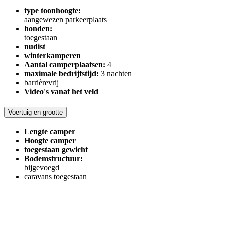
type toonhoogte:
aangewezen parkeerplaats
honden:
toegestaan
nudist
winterkamperen
Aantal camperplaatsen:
4
maximale bedrijfstijd:
3 nachten
barrièrevrij
Video's vanaf het veld
Voertuig en grootte
Lengte camper
Hoogte camper
toegestaan ​​gewicht
Bodemstructuur:
bijgevoegd
caravans toegestaan