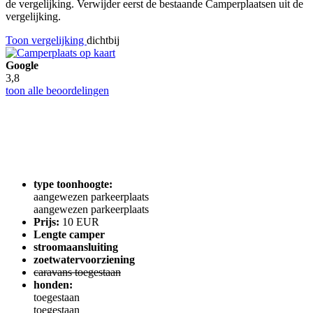
de vergelijking. Verwijder eerst de bestaande Camperplaatsen uit de
vergelijking.
Toon vergelijking
dichtbij
Google
3,8
toon alle beoordelingen
type toonhoogte:
aangewezen parkeerplaats
aangewezen parkeerplaats
Prijs:
10 EUR
Lengte camper
stroomaansluiting
zoetwatervoorziening
caravans toegestaan
honden:
toegestaan
toegestaan