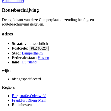
Route Planner
Routebeschrijving
De exploitant van deze Camperplaats-inzending heeft geen
routebeschrijving gegeven.
adres
Straat:
voraussichtlich
Postcode:
PLZ 68623
Stad:
Lampertheim
Federale staat:
Hessen
land:
Duitsland
wijk:
niet gespecificeerd
Regio's:
Bergstraße-Odenwald
Frankfurt Rhein-Main
Rheinhessen