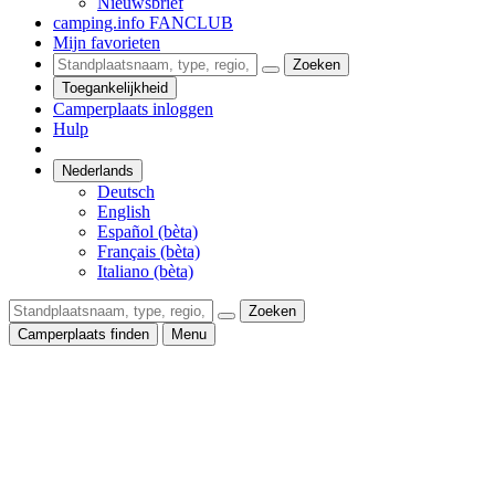
Nieuwsbrief
camping.info FANCLUB
Mijn favorieten
Zoeken
Toegankelijkheid
Camperplaats inloggen
Hulp
Nederlands
Deutsch
English
Español (bèta)
Français (bèta)
Italiano (bèta)
Zoeken
Camperplaats finden
Menu