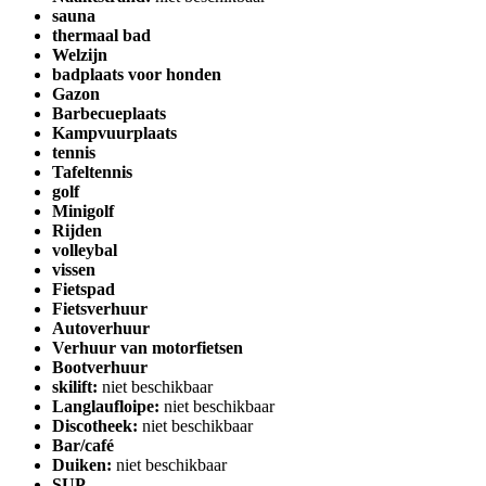
sauna
thermaal bad
Welzijn
badplaats voor honden
Gazon
Barbecueplaats
Kampvuurplaats
tennis
Tafeltennis
golf
Minigolf
Rijden
volleybal
vissen
Fietspad
Fietsverhuur
Autoverhuur
Verhuur van motorfietsen
Bootverhuur
skilift:
niet beschikbaar
Langlaufloipe:
niet beschikbaar
Discotheek:
niet beschikbaar
Bar/café
Duiken:
niet beschikbaar
SUP