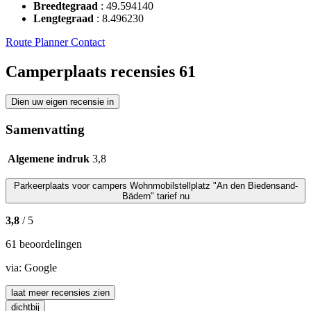
Breedtegraad
:
49.594140
Lengtegraad
:
8.496230
Route Planner
Contact
Camperplaats recensies
61
Dien uw eigen recensie in
Samenvatting
Algemene indruk
3,8
Parkeerplaats voor campers
Wohnmobilstellplatz "An den Biedensand-
Bädern"
tarief nu
3,8
/ 5
61 beoordelingen
via:
Google
laat meer recensies zien
dichtbij