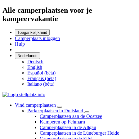
Alle camperplaatsen voor je
kampeervakantie
Toegankelijkheid
Camperplaats inloggen
Hulp
Nederlands
Deutsch
English
Español (bèta)
Français (bèta)
Italiano (bèta)
Vind camperplaatsen
Parkeerplaatsen in Duitsland
Camperplaatsen aan de Oostzee
Kamperen op Fehmarn
Camperplaatsen in de Allgäu
Camperplaatsen in de Lüneburger Heide
Camperplaatsen in de Eifel