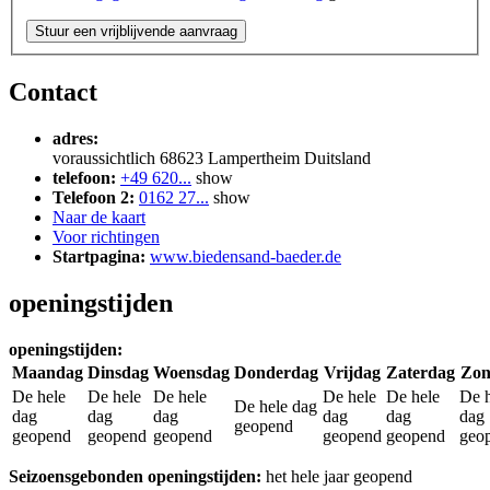
Stuur een vrijblijvende aanvraag
Contact
adres:
voraussichtlich
68623
Lampertheim
Duitsland
telefoon:
+49 620...
show
Telefoon 2:
0162 27...
show
Naar de kaart
Voor richtingen
Startpagina:
www.biedensand-baeder.de
openingstijden
openingstijden:
Maandag
Dinsdag
Woensdag
Donderdag
Vrijdag
Zaterdag
Zon
De hele
De hele
De hele
De hele
De hele
De h
De hele dag
dag
dag
dag
dag
dag
dag
geopend
geopend
geopend
geopend
geopend
geopend
geo
Seizoensgebonden openingstijden:
het hele jaar geopend