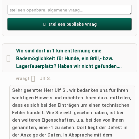
stel een publieke vraag
Voornaam
Wo sind dort in 1 km entfernung eine
Bademöglichkeit für Hunde, ein Grill,- bzw.
Lagerfeuerplatz? Haben wir nicht gefunden....
Achternaam
vraagt
​​Ulf S.
Sehr geehrter Herr Ulf S., wir bedanken uns für Ihren
E-mailadres (wordt niet gepubliceerd)
wichtigen Hinweis und möchten Ihnen dazu mitteilen,
dass es sich bei den Einträgen um einen technischen
Fehler handelt. Wie Sie evtl. gesehen haben, ist bei
den weiteren Eigenschaften, u.a. bei den von Ihnen
genannten, eine -1 zu sehen. Dort liegt der Defekt in
Ik accepteer hierbij de
algemene voorwaarden
.
der Anzeige der Daten. In Absprache mit dem