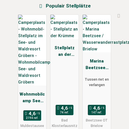
Populair Stellplätze
Stellplatz
an der
Krümme
Marina
Beetzsee /
Wasserwand
Tussen riet en
errastplatz
verlangen
Brielow
Wohnmobilc
amp See-
und
74 ref.
147 ref.
Waldresort
2194 ref.
Bad
Beetzsee OT
Gröbern
Muldestausee
Klosterlausnitz
Brielow