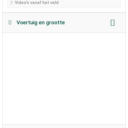
Video's vanaf het veld
Voertuig en grootte
Lengte camper:
Max. 6 meter
Hoogte camper:
geen beperkingen
toegestaan ​​gewicht:
onbeperkt
Bodemstructuur:
bijgevoegd
gedeeltelijk vastgemaakt
caravans toegestaan