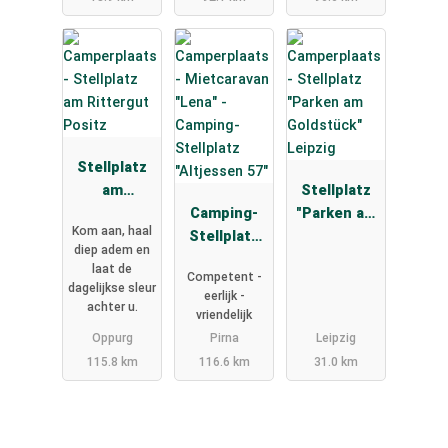
Gröbern
Stellplatz
am
Stellplatz
Rittergut
Camping-
"Parken am
Kom aan, haal
Positz
Stellplatz
Goldstück"
diep adem en
"Altjessen
Leipzig
laat de
Competent -
57"
dagelijkse sleur
eerlijk -
achter u.
vriendelijk
Oppurg
Pirna
Leipzig
115.8 km
116.6 km
31.0 km