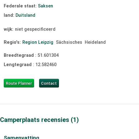
Federale staat:
Saksen
land:
Duitsland
wijk:
niet gespecificeerd
Regio's:
Region Leipzig
Sächsisches
Heideland
Breedtegraad
:
51.601304
Lengtegraad
:
12.582460
Route Planner
Contact
Camperplaats recensies
1
Samenvatting