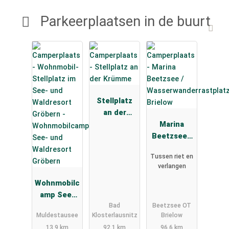
Parkeerplaatsen in de buurt
Stellplatz
an der
Krümme
Marina
Beetzsee /
Wasserwand
Tussen riet en
errastplatz
verlangen
Brielow
Wohnmobilc
amp See-
Bad
Beetzsee OT
und
Muldestausee
Klosterlausnitz
Brielow
Waldresort
13.9 km
92.1 km
96.6 km