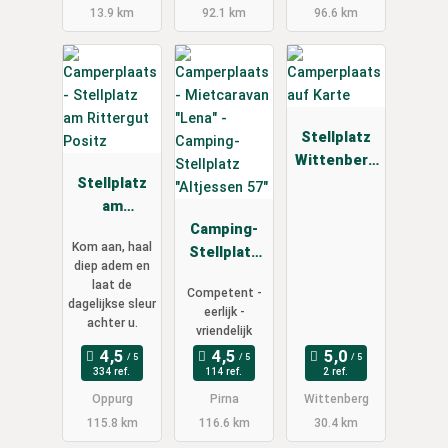
13.9 km
92.1 km
96.6 km
Stellplatz
Wittenberg
Stellplatz
OT
am
Piesteritz
Rittergut
Camping-
Kom aan, haal
Positz
Stellplatz
diep adem en
"Altjessen
laat de
Competent -
57"
dagelijkse sleur
eerlijk -
achter u.
vriendelijk
334 ref.
114 ref.
2 ref.
Oppurg
Pirna
Wittenberg
115.8 km
116.6 km
30.4 km