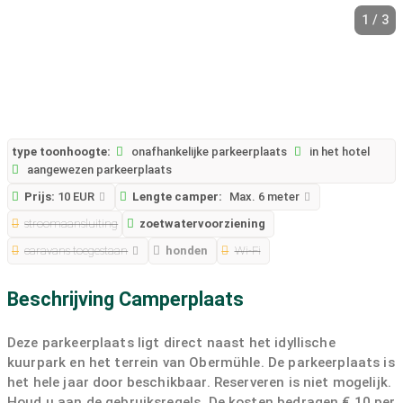
1 / 3
type toonhoogte:
onafhankelijke parkeerplaats
in het hotel
aangewezen parkeerplaats
Prijs:
10 EUR
Lengte camper:
Max. 6 meter
stroomaansluiting
zoetwatervoorziening
caravans toegestaan
honden
Wi-Fi
Beschrijving Camperplaats
Deze parkeerplaats ligt direct naast het idyllische
kuurpark en het terrein van Obermühle. De parkeerplaats is
het hele jaar door beschikbaar. Reserveren is niet mogelijk.
Houd u aan de gebruiksregels. De kosten bedragen € 10 per