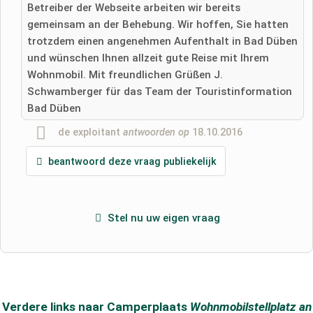
Betreiber der Webseite arbeiten wir bereits
Ik heb de
gegevensbeschermingsverklaring
gelezen.
gemeinsam an der Behebung. Wir hoffen, Sie hatten
stel een publieke vraag
Annuleren
trotzdem einen angenehmen Aufenthalt in Bad Düben
und wünschen Ihnen allzeit gute Reise mit Ihrem
Let op:
openbare vragen zijn
voor alle bezoekers zichtbaar
.
Wohnmobil. Mit freundlichen Grüßen J.
Klik hier om een
​​individuele vraag
te stellen aan de
Schwamberger für das Team der Touristinformation
Camperplaats-invoer
.
Bad Düben
de exploitant
antwoorden op
18.10.2016
beantwoord deze vraag publiekelijk
Stel nu uw eigen vraag
Verdere links naar Camperplaats
Wohnmobilstellplatz an