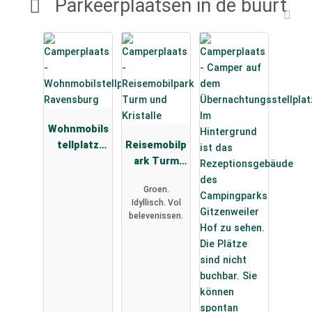
Parkeerplaatsen in de buurt
Wohnmobils
tellplatz
Reisemobilp
Ravensburg
ark Turm
und
Groen.
Kristalle
Idyllisch. Vol
belevenissen.