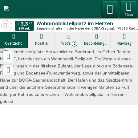
Menu
Wohnmobilstellplatz im Herzen
Zeppelinstraße (in der Nähe der BORA-Sauna)
78315
Radolfzell
200 ref.
Overzicht
Positie
foto's
beoordelingen
Navraag
2