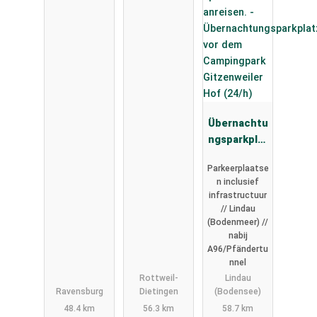
Übernachtu
ngsparkplat
z vor dem
Parkeerplaatse
Campingpar
n inclusief
k
infrastructuur
Gitzenweile
// Lindau
r Hof (24/h)
(Bodenmeer) //
nabij
A96/Pfändertu
nnel
Rottweil-
Lindau
Ravensburg
Dietingen
(Bodensee)
48.4 km
56.3 km
58.7 km