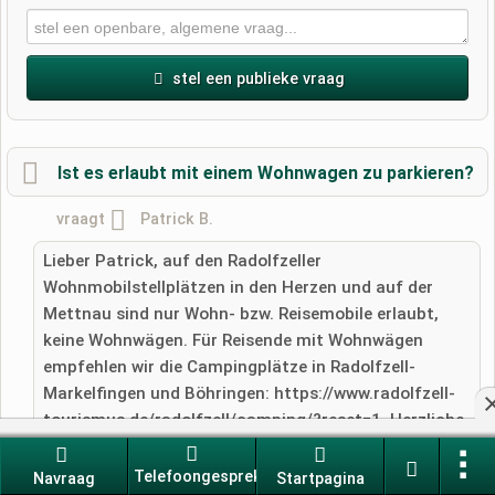
stel een publieke vraag
Voornaam
Ist es erlaubt mit einem Wohnwagen zu parkieren?
vraagt
​​Patrick B.
Achternaam
Lieber Patrick, auf den Radolfzeller
Wohnmobilstellplätzen in den Herzen und auf der
Mettnau sind nur Wohn- bzw. Reisemobile erlaubt,
E-mailadres (wordt niet gepubliceerd)
keine Wohnwägen. Für Reisende mit Wohnwägen
empfehlen wir die Campingplätze in Radolfzell-
Markelfingen und Böhringen: https://www.radolfzell-
tourismus.de/radolfzell/camping/?reset=1. Herzliche
Grüße Sabine Hellner Tourismus und Stadtmarketing
Ik accepteer hierbij de
algemene voorwaarden
.
Radolfzell GmbH
Telefoongesprek
Navraag
Startpagina