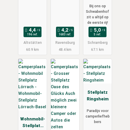
Schwabenh
Bij ons op
of
Schwabenhof
Schramberg
zit u altijd op
de eerste rij!
196 ref.
1683 ref.
5 ref.
Altstätten
Ravensburg
Schramberg
60.9 km
48.4 km
67.1 km
Stellplatz
Ringsheim
Paradijs voor
camperliefheb
Wohnmobil-
bers
Stellplatz