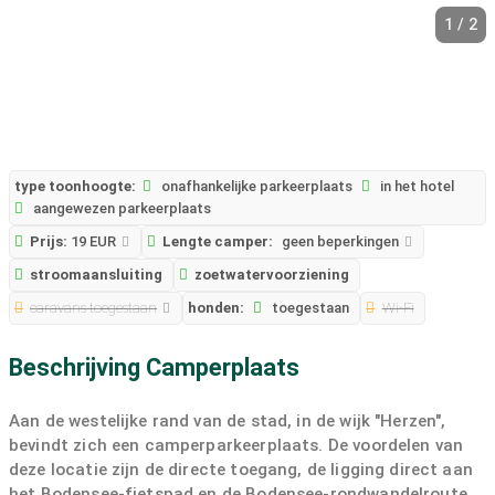
1 / 2
type toonhoogte:
onafhankelijke parkeerplaats
in het hotel
aangewezen parkeerplaats
Prijs:
19 EUR
Lengte camper:
geen beperkingen
stroomaansluiting
zoetwatervoorziening
caravans toegestaan
honden:
toegestaan
Wi-Fi
Beschrijving Camperplaats
Aan de westelijke rand van de stad, in de wijk "Herzen",
bevindt zich een camperparkeerplaats. De voordelen van
deze locatie zijn de directe toegang, de ligging direct aan
het Bodensee-fietspad en de Bodensee-rondwandelroute,