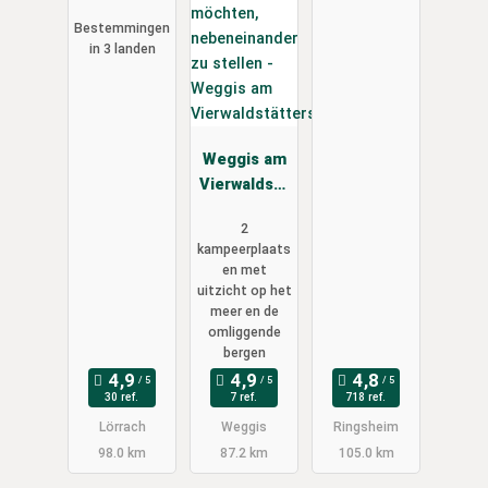
Lörrach-
Bestemmingen
Basel
in 3 landen
Weggis am
Vierwaldstä
ttersee
2
kampeerplaats
en met
uitzicht op het
meer en de
omliggende
bergen
30 ref.
7 ref.
718 ref.
Lörrach
Weggis
Ringsheim
98.0 km
87.2 km
105.0 km