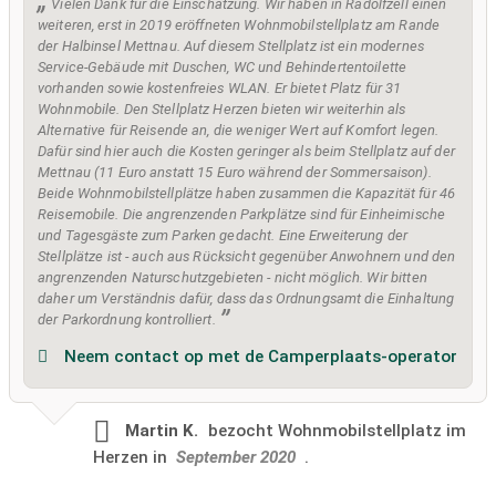
Vielen Dank für die Einschätzung. Wir haben in Radolfzell einen
weiteren, erst in 2019 eröffneten Wohnmobilstellplatz am Rande
der Halbinsel Mettnau. Auf diesem Stellplatz ist ein modernes
Service-Gebäude mit Duschen, WC und Behindertentoilette
vorhanden sowie kostenfreies WLAN. Er bietet Platz für 31
Wohnmobile. Den Stellplatz Herzen bieten wir weiterhin als
Alternative für Reisende an, die weniger Wert auf Komfort legen.
Dafür sind hier auch die Kosten geringer als beim Stellplatz auf der
Mettnau (11 Euro anstatt 15 Euro während der Sommersaison).
Beide Wohnmobilstellplätze haben zusammen die Kapazität für 46
Reisemobile. Die angrenzenden Parkplätze sind für Einheimische
und Tagesgäste zum Parken gedacht. Eine Erweiterung der
Stellplätze ist - auch aus Rücksicht gegenüber Anwohnern und den
angrenzenden Naturschutzgebieten - nicht möglich. Wir bitten
daher um Verständnis dafür, dass das Ordnungsamt die Einhaltung
der Parkordnung kontrolliert.
Neem contact op met de Camperplaats-operator
Martin K.
bezocht
Wohnmobilstellplatz im
Herzen in
September 2020
.