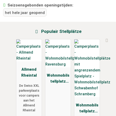
Seizoensgebonden openingstijden:
het hele jaar geopend
Populair Stellplätze
Allmend
Rheintal
Wohnmobils
tellplatz
De Swiss XXL
Ravensburg
parkeerplaats
voor campers
aan het
Wohnmobils
Allmend
Rheintal
tellplatz