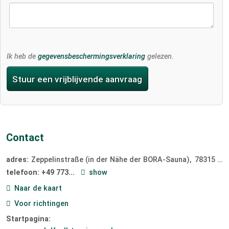
Ik heb de
gegevensbeschermingsverklaring
gelezen.
Stuur een vrijblijvende aanvraag
Contact
adres:
Zeppelinstraße (in der Nähe der BORA-Sauna)
78315
Rad
telefoon:
+49 773...
show
Naar de kaart
Voor richtingen
Startpagina: