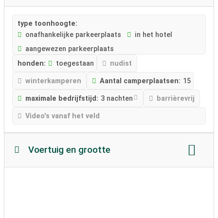
type toonhoogte:
onafhankelijke parkeerplaats
in het hotel
aangewezen parkeerplaats
honden:
toegestaan
nudist
winterkamperen
Aantal camperplaatsen:
15
maximale bedrijfstijd:
3 nachten
barrièrevrij
Video's vanaf het veld
Voertuig en grootte
Lengte camper:
geen beperkingen
Hoogte camper:
geen beperkingen
toegestaan ​​gewicht:
onbeperkt