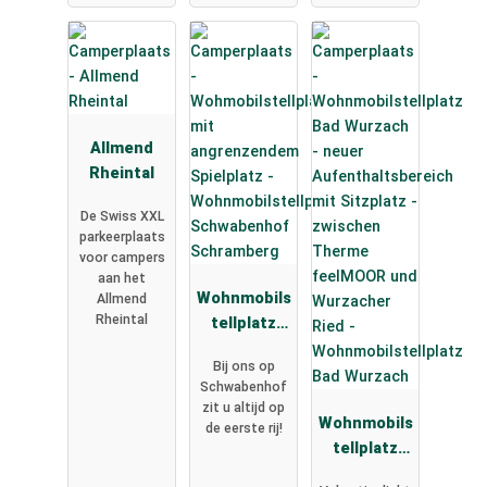
Allmend
Rheintal
De Swiss XXL
parkeerplaats
voor campers
aan het
Wohnmobils
Allmend
Rheintal
tellplatz
Schwabenh
Bij ons op
of
Schwabenhof
Schramberg
zit u altijd op
Wohnmobils
de eerste rij!
tellplatz
Bad