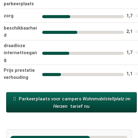
parkeerplaats
zorg
1,7
beschikbaarhei
2,1
d
draadloze
1,7
internettoegan
g
Prijs prestatie
1,1
verhouding
Parkeerplaats voor campers
Wohnmobilstellplatz im
Herzen
tarief nu