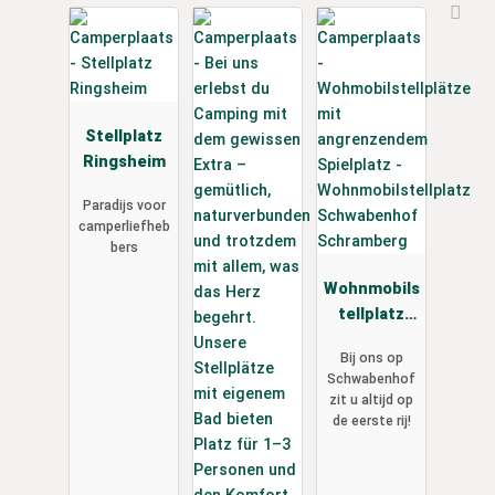
Stellplatz
Ringsheim
Paradijs voor
camperliefheb
bers
Wohnmobils
tellplatz
Schwabenh
Bij ons op
of
Schwabenhof
Schramberg
zit u altijd op
de eerste rij!