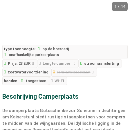
1 / 14
type toonhoogte:
op de boerderij
onafhankelijke parkeerplaats
Prijs:
23 EUR
Lengte camper
stroomaansluiting
zoetwatervoorziening
caravans toegestaan
honden:
toegestaan
Wi-Fi
Beschrijving Camperplaats
De camperplaats Gutsschenke zur Scheune in Jechtingen
am Kaiserstuhl biedt rustige staanplaatsen voor campers
te midden van de wijngaarden. De idyllische ligging in de
omgeving van Rossmattenhöfe maakt het een ideale