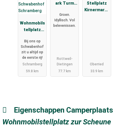
ark Turm
Stellplatz
und
Kirnermarte
Groen.
Kristalle
shof
Idyllisch. Vol
Wohnmobils
belevenissen.
tellplatz
Schwabenh
Bij ons op
of
Schwabenhof
Schramberg
zit u altijd op
de eerste rij!
Rottweil-
Schramberg
Dietingen
Oberried
59.8 km
77.7 km
33.9 km
Eigenschappen Camperplaats
Wohnmobilstellplatz zur Scheune