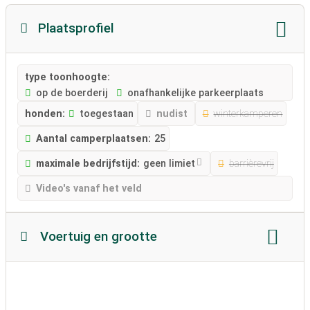
Plaatsprofiel
type toonhoogte:
op de boerderij
onafhankelijke parkeerplaats
honden:
toegestaan
nudist
winterkamperen
Aantal camperplaatsen:
25
maximale bedrijfstijd:
geen limiet
barrièrevrij
Video's vanaf het veld
Voertuig en grootte
Lengte camper
Hoogte camper
toegestaan ​​gewicht