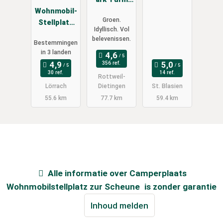
Wohnmobil-
und
Groen.
Stellplatz
Kristalle
Idyllisch. Vol
Lörrach-
belevenissen.
Bestemmingen
Basel
in 3 landen
356 ref.
30 ref.
14 ref.
Rottweil-
Lörrach
Dietingen
St. Blasien
55.6 km
77.7 km
59.4 km
Alle informatie over
Camperplaats
Wohnmobilstellplatz zur Scheune
is zonder garantie
Inhoud melden