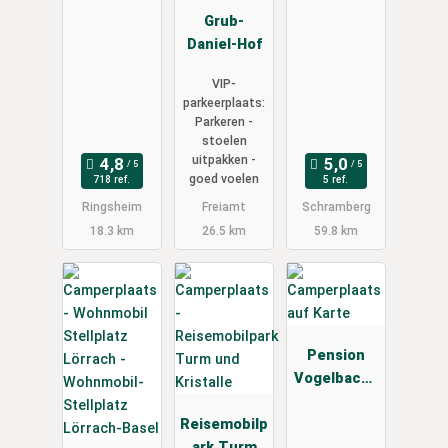
Grub-
Daniel-Hof
VIP-
parkeerplaats:
Parkeren -
stoelen
uitpakken -
goed voelen
718 ref.
5 ref.
Ringsheim
Freiamt
Schramberg
18.3 km
26.5 km
59.8 km
Pension
Vogelbache
r
Reisemobilp
ark Turm