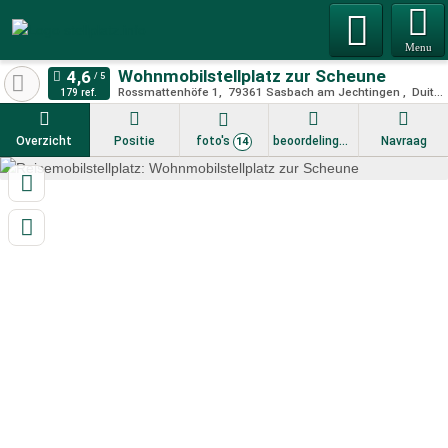
Menu
Wohnmobilstellplatz zur Scheune
Rossmattenhöfe 1
79361 Sasbach am
Jechtingen
Duitsland
179 ref.
Overzicht
Positie
foto's
beoordelingen
Navraag
14