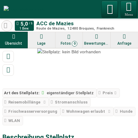
Menu
ACC de Mazies
Route de Mazies
12480
Broquies
Frankreich
1 Bew.
Übersicht
Lage
Fotos
Bewertungen
Anfrage
0
Art des Stellplatz:
eigenständiger Stellplatz
Preis
Reisemobillänge
Stromanschluss
Frischwasserversorgung
Wohnwagen erlaubt
Hunde
WLAN
Beschreibung Stellplatz