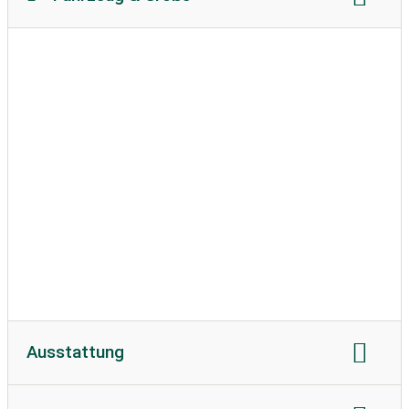
Reisemobillänge
Reisemobilhöhe
zulässiges Gewicht
Bodenbeschaffenheit
Wohnwagen erlaubt
Ausstattung
Stromanschluss
Strom in Ampere
WLAN