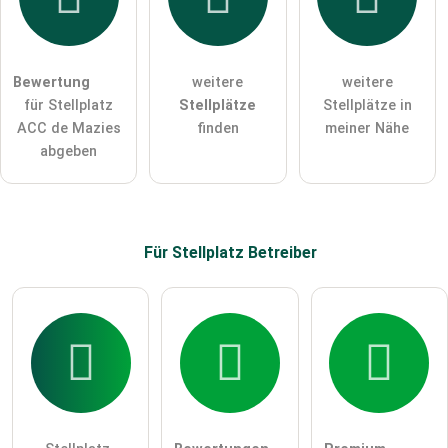
Hiermit akzeptiere ich die
AGB
.
Die
Datenschutzerklärung
habe ich zur Kenntnis genommen.
Bewertung
weitere
weitere
öffentliche Frage stellen
Abbrechen
für Stellplatz
Stellplätze
Stellplätze in
ACC de Mazies
finden
meiner Nähe
Hinweis:
Bitte beachten Sie, öffentliche Fragen sind
für alle
abgeben
Besucher sichtbar
.
Klicken Sie hier um eine
individuelle Frage
an den
Stellplatz-Eintrag zu stellen
.
Für Stellplatz
Betreiber