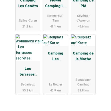
Camping
Flower
Camping Le
Les Genêts
Camping Le
Plô
Peyrelade
Rivière-sur-
Sévérac-
Salles-Curan
Tarn
d'Aveyron
21.2 km
41.1 km
45.6 km
Camping
Camping de
Les
la Mothe
Peupliers -
Les
Le Rozier
terrasses
Banassac-
secrètes
Bedarieux
Le Rozier
Canilhac
55.3 km
45.9 km
62.8 km