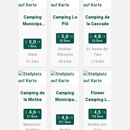
Camping
Camping Le
Camping de
Municipal
Plô
la Cascade
La Rabaudie
28 Bew.
50 Bew.
1 Bew.
Sévérac-
St. Rome-de-
Viane
d'Aveyron
Tarn
31.4 km
45.6 km
17.6 km
Camping de
Camping
Flower
la Mothe
Municipal
Camping Le
de Layoule
Peyrelade
31 Bew.
738 Bew.
331 Bew.
Banassac-
Rivière-sur-