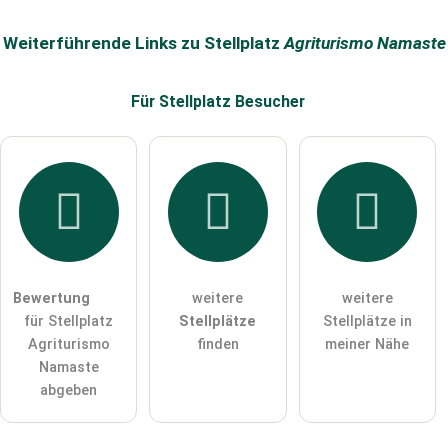
Name
Weiterführende Links zu Stellplatz
Agriturismo Namaste
Für Stellplatz
Besucher
E-Mail-Adresse (wird nicht veröffentlicht)
Hiermit akzeptiere ich die
AGB
.
Die
Datenschutzerklärung
habe ich zur Kenntnis genommen.
Bewertung
weitere
weitere
öffentliche Frage stellen
Abbrechen
für Stellplatz
Stellplätze
Stellplätze in
Agriturismo
finden
meiner Nähe
Hinweis:
Bitte beachten Sie, öffentliche Fragen sind
für alle
Namaste
Besucher sichtbar
.
abgeben
Klicken Sie hier um eine
individuelle Frage
an den
Stellplatz-Eintrag zu stellen
.