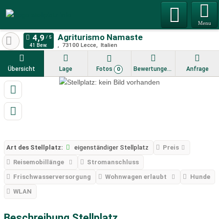
Menu
Agriturismo Namaste
73100
Lecce
Italien
41 Bew.
Übersicht
Lage
Fotos
Bewertungen
Anfrage
0
Art des Stellplatz:
eigenständiger Stellplatz
Preis
Reisemobillänge
Stromanschluss
Frischwasserversorgung
Wohnwagen erlaubt
Hunde
WLAN
Beschreibung Stellplatz