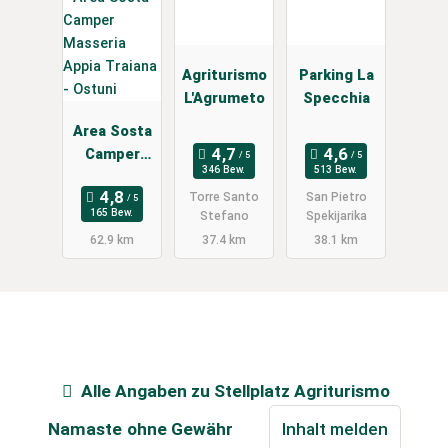
Agriturismo
Parking La
L'Agrumeto
Specchia
Area Sosta
Camper
346 Bew.
513 Bew.
Masseria
Torre Santo
San Pietro
Appia
165 Bew.
Stefano
Spekijarika
Traiana -
62.9 km
37.4 km
38.1 km
Ostuni
Alle Angaben zu
Stellplatz Agriturismo
Namaste
ohne Gewähr
Inhalt melden