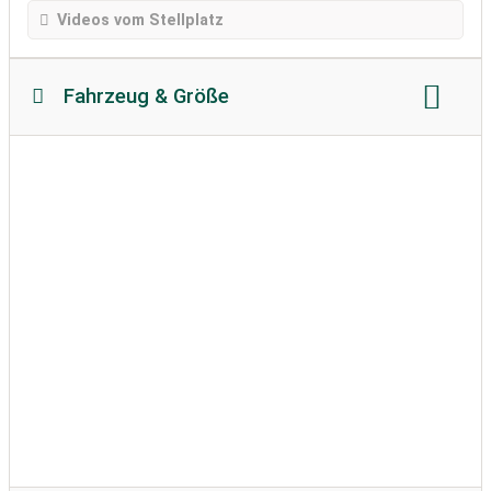
Videos vom Stellplatz
Fahrzeug & Größe
Reisemobillänge
Reisemobilhöhe
zulässiges Gewicht
Bodenbeschaffenheit
Wohnwagen erlaubt