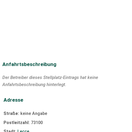
Langlaufloipe
Discothek
Bar/Pub
Tauchen
SUP
Segeln
Surfen
Windsurfen
Kiten
Slipanlage
Anfahrtsbeschreibung
Der Betreiber dieses Stellplatz-Eintrags hat keine
Anfahrtsbeschreibung hinterlegt.
Adresse
Straße:
keine Angabe
Postleitzahl:
73100
Stadt:
Lecce