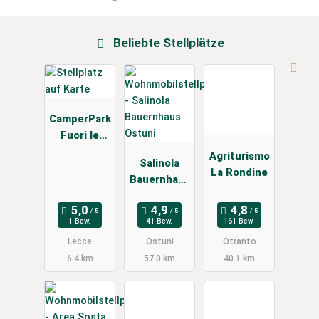
Beliebte Stellplätze
CamperPark
Fuori le
Mura
Agriturismo
Salinola
La Rondine
Bauernhaus
Ostuni
1 Bew.
41 Bew.
161 Bew.
Lecce
Ostuni
Otranto
6.4 km
57.0 km
40.1 km