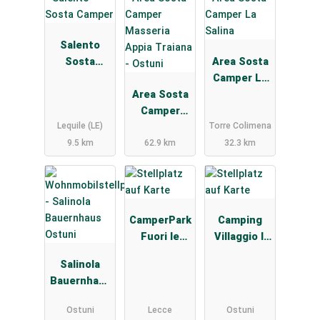
Salento
Sosta
Area Sosta
Camper
Camper La
Area Sosta
Salina
Camper
Lequile (LE)
Torre Colimena
Masseria
Appia
9.5 km
62.9 km
32.3 km
Traiana -
Ostuni
CamperPark
Camping
Fuori le
Villaggio Il
Mura
Pilone
Salinola
Bauernhaus
Ostuni
Ostuni
Lecce
Ostuni