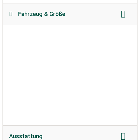
Fahrzeug & Größe
Reisemobillänge
Reisemobilhöhe
zulässiges Gewicht
Bodenbeschaffenheit
Wohnwagen erlaubt
Ausstattung