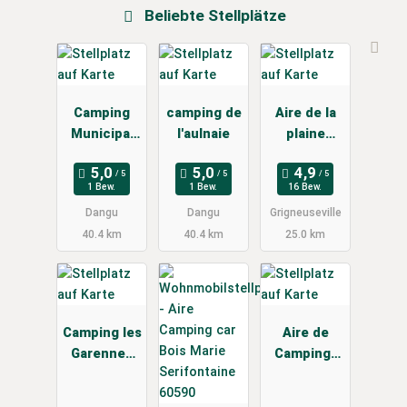
Beliebte Stellplätze
Camping
camping de
Aire de la
Municipal
l'aulnaie
plaine
de l'Aulnaie
d'Hermesnil
1 Bew.
1 Bew.
16 Bew.
Dangu
Dangu
Grigneuseville
40.4 km
40.4 km
25.0 km
Camping les
Aire de
Garennes
Camping-
de la Mer
Car
Camping la