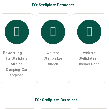
Für Stellplatz
Besucher
E-Mail-Adresse (wird nicht veröffentlicht)
Hiermit akzeptiere ich die
AGB
.
Die
Datenschutzerklärung
habe ich zur Kenntnis genommen.
Bewertung
weitere
weitere
öffentliche Frage stellen
Abbrechen
für Stellplatz
Stellplätze
Stellplätze in
Aire de
finden
meiner Nähe
Hinweis:
Bitte beachten Sie, öffentliche Fragen sind
für alle
Camping-Car
Besucher sichtbar
.
abgeben
Klicken Sie hier um eine
individuelle Frage
an den
Stellplatz-Eintrag zu stellen
.
Für Stellplatz
Betreiber