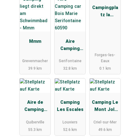
Campingpla
tz la
Minière
Mmm
Aire
Camping
Forges-les-
car Bois
Grevenmacher
Serifontaine
Eaux
Marie
39.9 km
32.8 km
0.1 km
Serifontain
e 60590
Aire de
Camping
Camping Le
Camping-
Les Escales
Mont Joli
Car
Bois
Quiberville
Louviers
Criel-sur-Mer
Camping la
55.3 km
52.6 km
49.6 km
Plage