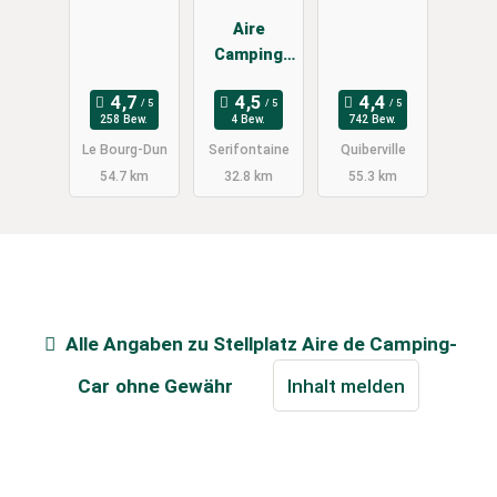
Plage
Aire
Camping
car Bois
Marie
258 Bew.
4 Bew.
742 Bew.
Serifontain
Le Bourg-Dun
Serifontaine
Quiberville
e 60590
54.7 km
32.8 km
55.3 km
Alle Angaben zu
Stellplatz Aire de Camping-
Car
ohne Gewähr
Inhalt melden