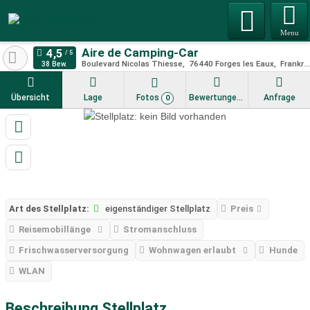
Menu
Aire de Camping-Car
Boulevard Nicolas Thiesse
76440
Forges les Eaux
Frankreich
38 Bew.
Übersicht
Lage
Fotos
Bewertungen
Anfrage
0
Art des Stellplatz:
eigenständiger Stellplatz
Preis
Reisemobillänge
Stromanschluss
Frischwasserversorgung
Wohnwagen erlaubt
Hunde
WLAN
Beschreibung Stellplatz