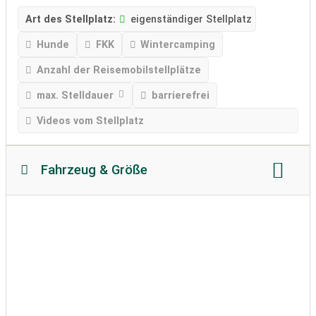
Art des Stellplatz:
eigenständiger Stellplatz
Hunde
FKK
Wintercamping
Anzahl der Reisemobilstellplätze
max. Stelldauer
barrierefrei
Videos vom Stellplatz
Fahrzeug & Größe
Reisemobillänge
Reisemobilhöhe
zulässiges Gewicht
Bodenbeschaffenheit
Wohnwagen erlaubt