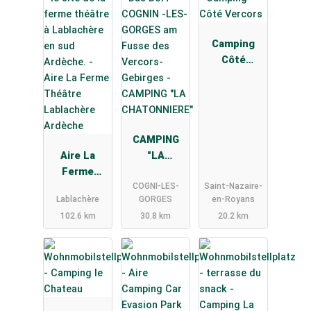
Camping
Côté
Vercors
CAMPING
Aire La
"LA
Ferme
CHATONNIE
COGNI-LES-
Saint-Nazaire-
Théâtre
RE"
Lablachère
GORGES
en-Royans
Lablachère
102.6 km
30.8 km
20.2 km
Ardèche