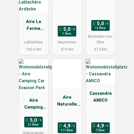
Aire La
Ferme
12 Bew.
1 Bew.
Théâtre
Bézaudun-sur-
Lablachère
Lablachère
Hauterives
Bîne
Ardèche
102.6 km
47.9 km
37.2 km
Cassandra
Aire
Aire
AMICO
Naturelle
Camping
De Grange
Car Evasion
Neuve
Park
21 Bew.
111 Bew.
7 Bew.
Chatuzange-