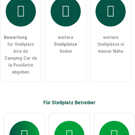
Hiermit akzeptiere ich die
AGB
.
Die
Datenschutzerklärung
habe ich zur Kenntnis genommen.
öffentliche Frage stellen
Abbrechen
Bewertung
weitere
weitere
für Stellplatz
Stellplätze
Stellplätze in
Hinweis:
Bitte beachten Sie, öffentliche Fragen sind
für alle
Aire de
finden
meiner Nähe
Besucher sichtbar
.
Camping Car de
Klicken Sie hier um eine
individuelle Frage
an den
la Pouillette
Stellplatz-Eintrag zu stellen
.
abgeben
Für Stellplatz
Betreiber