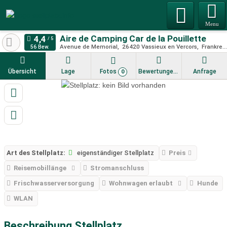
Menu
Aire de Camping Car de la Pouillette
Avenue de Memorial
26420
Vassieux en Vercors
Frankreich
56 Bew.
Übersicht
Lage
Fotos
Bewertungen
Anfrage
0
Art des Stellplatz:
eigenständiger Stellplatz
Preis
Reisemobillänge
Stromanschluss
Frischwasserversorgung
Wohnwagen erlaubt
Hunde
WLAN
Beschreibung Stellplatz