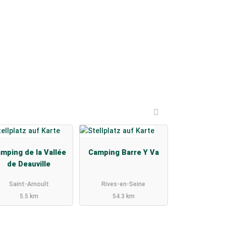
mping de la Vallée
Camping Barre Y Va
de Deauville
Saint-Arnoult
Rives-en-Seine
5.5 km
54.3 km