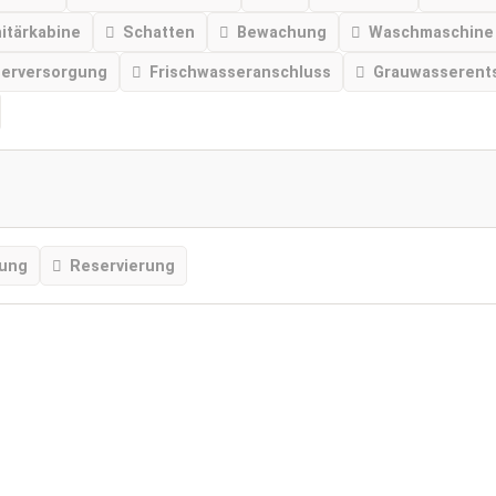
nitärkabine
Schatten
Bewachung
Waschmaschine
serversorgung
Frischwasseranschluss
Grauwasserent
tung
Reservierung