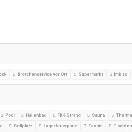
osk
Brötchenservice vor Ort
Supermarkt
Imbiss
Pool
Hallenbad
FKK-Strand
Sauna
Therm
se
Grillplatz
Lagerfeuerplatz
Tennis
Tischten