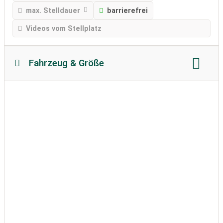
max. Stelldauer
barrierefrei
Videos vom Stellplatz
Fahrzeug & Größe
Reisemobillänge
Reisemobilhöhe
zulässiges Gewicht
Bodenbeschaffenheit:
befestigt
Wohnwagen erlaubt