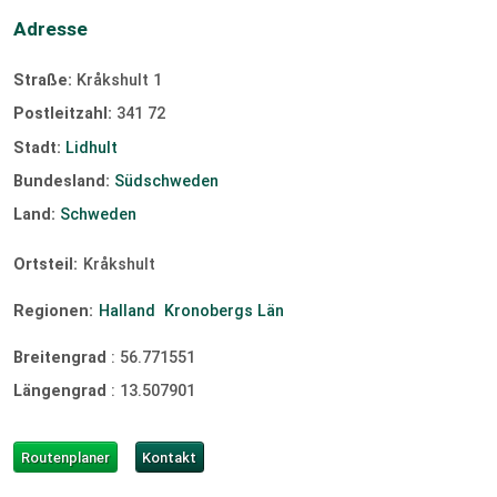
Adresse
Straße:
Kråkshult 1
Postleitzahl:
341 72
Stadt:
Lidhult
Bundesland:
Südschweden
Land:
Schweden
Ortsteil:
Kråkshult
Regionen:
Halland
Kronobergs Län
Breitengrad
:
56.771551
Längengrad
:
13.507901
Routenplaner
Kontakt