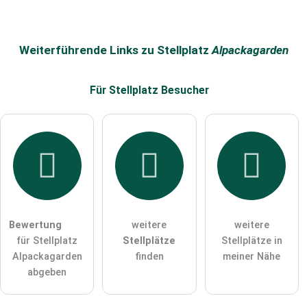
Name
Weiterführende Links zu Stellplatz
Alpackagarden
Für Stellplatz
Besucher
E-Mail-Adresse (wird nicht veröffentlicht)
Hiermit akzeptiere ich die
AGB
.
Die
Datenschutzerklärung
habe ich zur Kenntnis genommen.
Bewertung
weitere
weitere
öffentliche Frage stellen
Abbrechen
für Stellplatz
Stellplätze
Stellplätze in
Alpackagarden
finden
meiner Nähe
Hinweis:
Bitte beachten Sie, öffentliche Fragen sind
für alle
abgeben
Besucher sichtbar
.
Klicken Sie hier um eine
individuelle Frage
an den