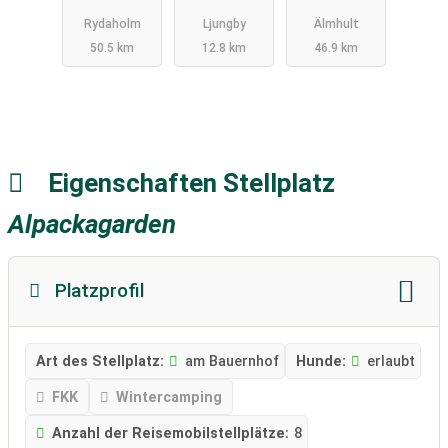
Fritid /
Rydaholm
Ljungby
Älmhult
Bolmens
50.5 km
12.8 km
46.9 km
Camping
Eigenschaften Stellplatz
Alpackagarden
Platzprofil
Art des Stellplatz:
am Bauernhof
Hunde:
erlaubt
FKK
Wintercamping
Anzahl der Reisemobilstellplätze:
8