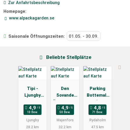
Zur Anfahrtsbeschreibung
Homepage:
www.alpackagarden.se
Saisonale Öffnungszeiten:
01.05.
-
30.09.
Beliebte Stellplätze
Tipi -
Den
Parking
Ljungby
Sovande
Bottemala
Semesterby
Älgen - B&B
Gård
and
10 Bew.
50 Bew.
71 Bew.
Camping
Ljungby
Majenfors
Rydaholm
28.2 km
32.2 km
47.5 km