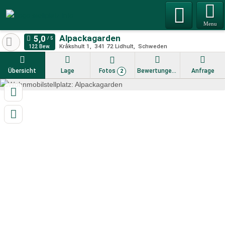
Menu
Alpackagarden
Kråkshult 1
341 72
Lidhult
Schweden
122 Bew.
Übersicht
Lage
Fotos
Bewertungen
Anfrage
2