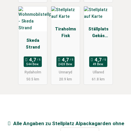
Tiraholms
Ställplats
Fisk
Gekås
Skeda
Ullared
Strand
544 Bew.
2420 Bew.
49 Bew.
Rydaholm
Unnaryd
Ullared
50.5 km
20.9 km
61.8 km
Alle Angaben zu
Stellplatz Alpackagarden
ohne