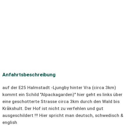
Beschreibung der Umgebung:
Radweg:
am Radweg
Fahrradverleih
Ruhige Lage auf einem Alpakahof im Wald mit schönen
Autovermietung
Motorradvermietung
Wanderwegen
Bootsverleih
Skilift
Langlaufloipe
Discothek
Bar/Pub
Tauchen
SUP
Segeln
Surfen
Windsurfen
Kiten
Slipanlage
Anfahrtsbeschreibung
auf der E25 Halmstadt -Ljungby hinter Vra (circa 3km)
kommt ein Schild "Alpackagarden)" hier geht es links über
eine geschotterte Strasse circa 3km durch den Wald bis
Kråkshult. Der Hof ist nicht zu verfehlen und gut
ausgeschildert !!! Hier spricht man deutsch, schwedisch &
english