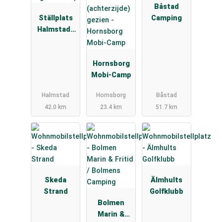
Båstad
Ställplats
Camping
Halmstads
Segelsällsk
ap
Hornsborg
Mobi-Camp
Halmstad
Hornsborg
Båstad
42.0 km
23.4 km
51.7 km
Skeda
Älmhults
Strand
Golfklubb
Bolmen
Marin &