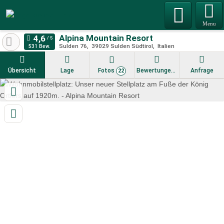
Menu
Alpina Mountain Resort
Sulden 76
39029
Sulden Südtirol
Italien
531 Bew.
Übersicht
Lage
Fotos
Bewertungen
Anfrage
22