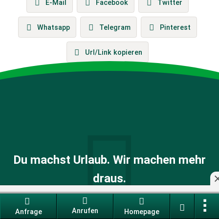
E-Mail
Facebook
Twitter
Whatsapp
Telegram
Pinterest
Url/Link kopieren
Du machst Urlaub. Wir machen mehr
draus.
Entdecke den camping.info FANCLUB - es lohnt sich
Anrufen
Anfrage
Homepage
schon ab einer Nacht