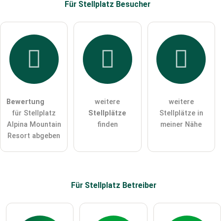
Für Stellplatz
Besucher
Hiermit akzeptiere ich die
AGB
.
Die
Datenschutzerklärung
habe ich zur Kenntnis genommen.
öffentliche Frage stellen
Abbrechen
Bewertung
weitere
weitere
für Stellplatz
Stellplätze
Stellplätze in
Hinweis:
Bitte beachten Sie, öffentliche Fragen sind
für alle
Alpina Mountain
finden
meiner Nähe
Besucher sichtbar
.
Resort abgeben
Klicken Sie hier um eine
individuelle Frage
an den
Stellplatz-Eintrag zu stellen
.
Für Stellplatz
Betreiber