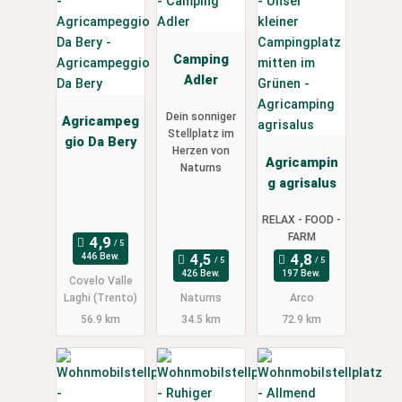
Camping
Adler
Dein sonniger
Agricampeg
Stellplatz im
gio Da Bery
Herzen von
Agricampin
Naturns
g agrisalus
RELAX - FOOD -
FARM
446 Bew.
426 Bew.
197 Bew.
Covelo Valle
Laghi (Trento)
Naturns
Arco
56.9 km
34.5 km
72.9 km