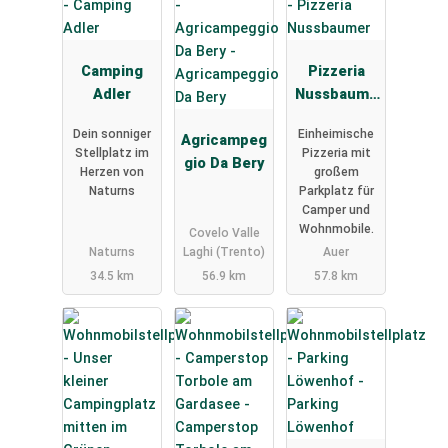
Camping
Pizzeria
Adler
Nussbaume
r
Dein sonniger
Einheimische
Agricampeg
Stellplatz im
Pizzeria mit
gio Da Bery
Herzen von
großem
Naturns
Parkplatz für
Camper und
Wohnmobile.
Covelo Valle
Naturns
Laghi (Trento)
Auer
34.5 km
56.9 km
57.8 km