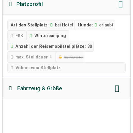
Platzprofil
Art des Stellplatz:
bei Hotel
Hunde:
erlaubt
FKK
Wintercamping
Anzahl der Reisemobilstellplätze:
30
max. Stelldauer
barrierefrei
Videos vom Stellplatz
Fahrzeug & Größe
Reisemobillänge
Reisemobilhöhe
zulässiges Gewicht
Bodenbeschaffenheit:
befestigt