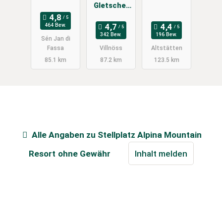
Gletscher
Hons
464 Bew.
342 Bew.
196 Bew.
Sén Jan di
Fassa
Villnöss
Altstätten
85.1 km
87.2 km
123.5 km
Alle Angaben zu
Stellplatz Alpina Mountain
Resort
ohne Gewähr
Inhalt melden