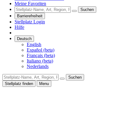
Meine Favoriten
Suchen
Barrierefreiheit
Stellplatz Login
Hilfe
Deutsch
English
Español (beta)
Français (beta)
Italiano (beta)
Nederlands
Suchen
Stellplatz finden
Menu