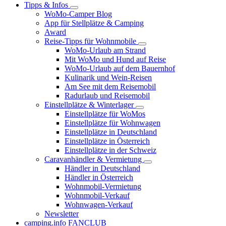
Tipps & Infos
WoMo-Camper Blog
App für Stellplätze & Camping
Award
Reise-Tipps für Wohnmobile
WoMo-Urlaub am Strand
Mit WoMo und Hund auf Reise
WoMo-Urlaub auf dem Bauernhof
Kulinarik und Wein-Reisen
Am See mit dem Reisemobil
Radurlaub und Reisemobil
Einstellplätze & Winterlager
Einstellplätze für WoMos
Einstellplätze für Wohnwagen
Einstellplätze in Deutschland
Einstellplätze in Österreich
Einstellplätze in der Schweiz
Caravanhändler & Vermietung
Händler in Deutschland
Händler in Österreich
Wohnmobil-Vermietung
Wohnmobil-Verkauf
Wohnwagen-Verkauf
Newsletter
camping.info FANCLUB