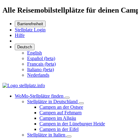
Alle Reisemobilstellplätze für deinen Cam
Barrierefreiheit
Stellplatz Login
Hilfe
Deutsch
English
Español (beta)
Français (beta)
Italiano (beta)
Nederlands
WoMo-Stellplätze finden
Stellplätze in Deutschland
Campen an der Ostsee
Campen auf Fehmarn
Campen im Allgäu
Campen in der Lüneburger Heide
Campen in der Eifel
Stellplätze in Italien