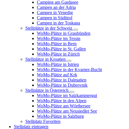
Camping am Gardasee
Campen an der Adria
Campen in Venedig
Campen in Südtirol
Campen in der Toskana
Stellplätze in der Schweiz
WoMo-Plätze in Graubünden
WoMo-Plätze im Tessin
WoMo-Plätze in Bern
WoMo-Plätze in St. Gallen
WoMo-Plätze in Zürich
Stellplätze in Kroatien
WoMo-Plätze in Istrien
WoMo-Plätze in der Kvarner-Bucht
WoMo-Plätze auf Krk
WoMo-Plätze in Dalmatien
WoMo-Plätze in Dubrovnik
Stellplätze in Österreich
WoMo-Plätze im Salzkammergut
WoMo-Plätze in den Alpen
WoMo-Plätze am Wörthersee
WoMo-Plätze am Neusiedler See
WoMo-Plätze in Salzburg
Stellplatz Favoriten
Stellplatz eintragen