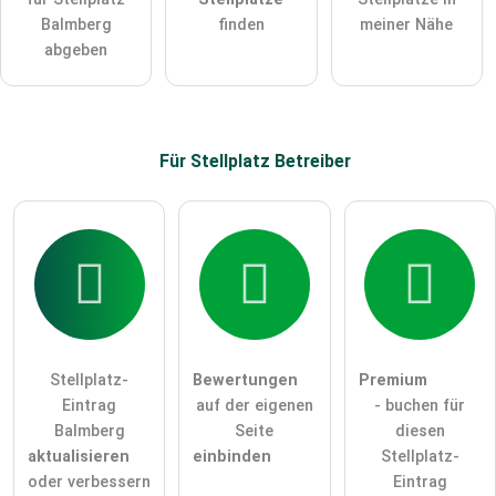
Balmberg
finden
meiner Nähe
Hinweis:
Bitte beachten Sie, öffentliche Fragen sind
für alle
abgeben
Besucher sichtbar
.
Klicken Sie hier um eine
individuelle Frage
an den
Stellplatz-Eintrag zu stellen
.
Für Stellplatz
Betreiber
Stellplatz-
Bewertungen
Premium
Eintrag
auf der eigenen
- buchen für
Balmberg
Seite
diesen
aktualisieren
einbinden
Stellplatz-
oder verbessern
Eintrag