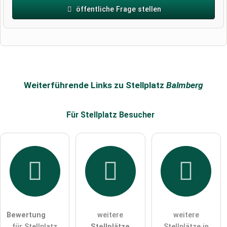
öffentliche Frage stellen
Vorname
Name
Weiterführende Links zu Stellplatz
Balmberg
Für Stellplatz
Besucher
E-Mail-Adresse (wird nicht veröffentlicht)
Hiermit akzeptiere ich die
AGB
.
Die
Datenschutzerklärung
habe ich zur Kenntnis genommen.
Bewertung
weitere
weitere
öffentliche Frage stellen
Abbrechen
für Stellplatz
Stellplätze
Stellplätze in