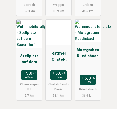
Lörrach
Weggis
Graben
86.3 km
80.9 km
46.6 km
Mutzgraben
Rathvel
Stellplatz
Rüedisbach
Châtel-
auf dem
Saint-Denis
Bauernhof
4 Bew.
1 Bew.
6 Bew.
Oberwangen
Châtel-Saint-
BE
Denis
Rüedisbach
5.7 km
51.1 km
36.6 km