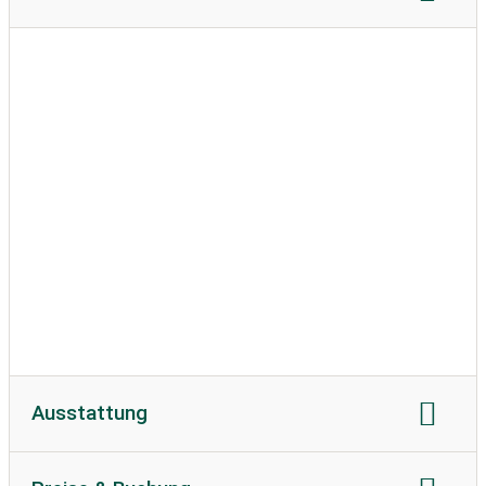
Reisemobillänge:
max. 8 Meter
Reisemobilhöhe
zulässiges Gewicht
Bodenbeschaffenheit:
unbefestigt
Wohnwagen erlaubt
Ausstattung
Stromanschluss
Strom in Ampere:
13