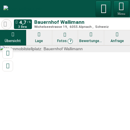
Menu
Bauernhof Wallimann
Wichelseestrasse 19
6055
Alpnach
Schweiz
3 Bew.
Übersicht
Lage
Fotos
Bewertungen
Anfrage
7