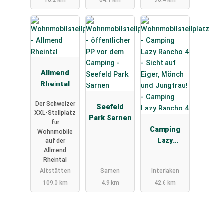
18.2 km
84.1 km
90.4 km
Allmend
Rheintal
Der Schweizer
Seefeld
XXL-Stellplatz
Park Sarnen
für
Camping
Wohnmobile
Lazy
auf der
Allmend
Rancho 4
Rheintal
Altstätten
Sarnen
Interlaken
109.0 km
4.9 km
42.6 km