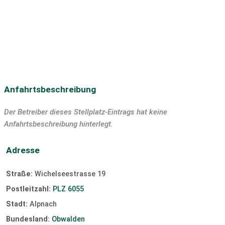
Motorradvermietung
Bootsverleih
Skilift:
10 km
Langlaufloipe:
10 km
Discothek
Bar/Pub:
3 km
Tauchen
SUP
Segeln
Surfen:
5 km
Windsurfen
Kiten
Slipanlage
Anfahrtsbeschreibung
Der Betreiber dieses Stellplatz-Eintrags hat keine
Anfahrtsbeschreibung hinterlegt.
Adresse
Straße:
Wichelseestrasse 19
Postleitzahl:
PLZ 6055
Stadt:
Alpnach
Bundesland:
Obwalden