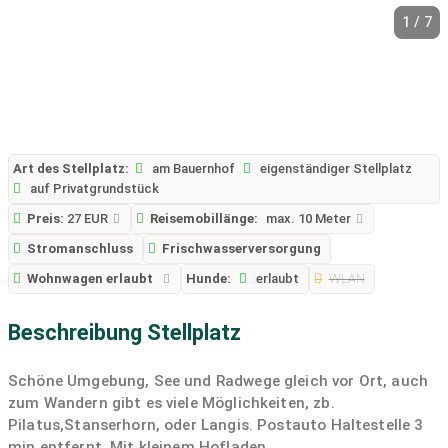
1 / 7
Art des Stellplatz:
am Bauernhof
eigenständiger Stellplatz
auf Privatgrundstück
Preis:
27 EUR
Reisemobillänge:
max. 10 Meter
Stromanschluss
Frischwasserversorgung
Wohnwagen erlaubt
Hunde:
erlaubt
WLAN
Beschreibung Stellplatz
Schöne Umgebung, See und Radwege gleich vor Ort, auch
zum Wandern gibt es viele Möglichkeiten, zb.
Pilatus,Stanserhorn, oder Langis. Postauto Haltestelle 3
min entfernt. Mit kleinem Hofladen