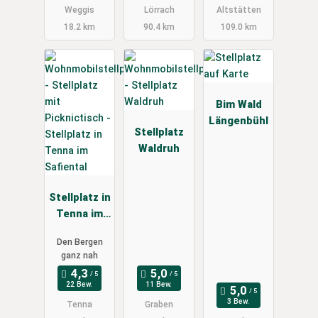
Weggis
Lörrach
Altstätten
18.2 km
90.4 km
109.0 km
Bim Wald
Längenbühl
Stellplatz
Waldruh
Stellplatz in
Tenna im
Safiental
Den Bergen
ganz nah
22 Bew.
11 Bew.
3 Bew.
Tenna
Graben