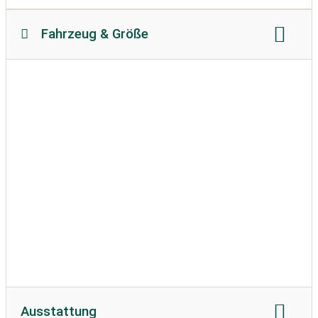
Fahrzeug & Größe
Reisemobillänge:
max. 10 Meter
Reisemobilhöhe:
keine Beschränkung
zulässiges Gewicht
Bodenbeschaffenheit:
befestigt
teilweise befestigt
Wohnwagen erlaubt
Ausstattung