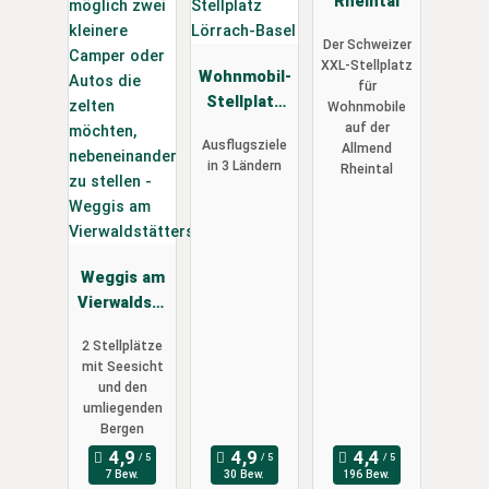
Rheintal
Der Schweizer
XXL-Stellplatz
Wohnmobil-
für
Stellplatz
Wohnmobile
Lörrach-
auf der
Ausflugsziele
Allmend
Basel
in 3 Ländern
Rheintal
Weggis am
Vierwaldstä
ttersee
2 Stellplätze
mit Seesicht
und den
umliegenden
Bergen
7 Bew.
30 Bew.
196 Bew.