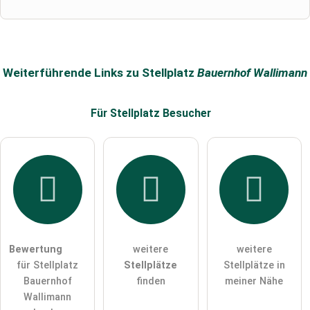
Die
Datenschutzerklärung
habe ich zur Kenntnis genommen.
öffentliche Frage stellen
Abbrechen
Weiterführende Links zu Stellplatz
Bauernhof Wallimann
Hinweis:
Bitte beachten Sie, öffentliche Fragen sind
für alle
Besucher sichtbar
.
Für Stellplatz
Besucher
Klicken Sie hier um eine
individuelle Frage
an den
Stellplatz-Eintrag zu stellen
.
Bewertung
weitere
weitere
für Stellplatz
Stellplätze
Stellplätze in
Bauernhof
finden
meiner Nähe
Wallimann