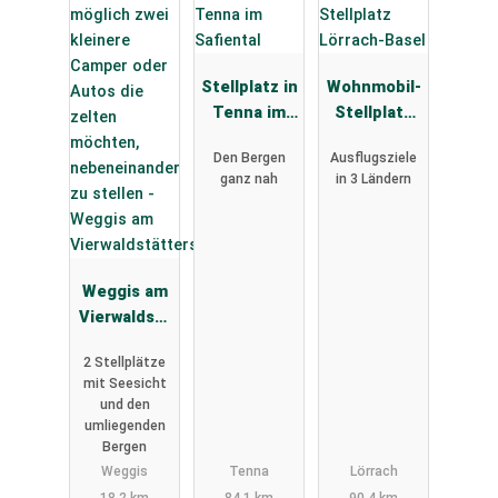
Stellplatz in
Wohnmobil-
Tenna im
Stellplatz
Safiental
Lörrach-
Den Bergen
Ausflugsziele
Basel
ganz nah
in 3 Ländern
Weggis am
Vierwaldstä
ttersee
2 Stellplätze
mit Seesicht
und den
umliegenden
Bergen
Weggis
Tenna
Lörrach