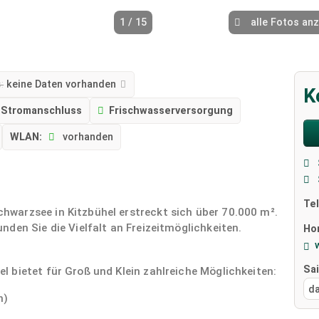
1 / 15
alle Fotos an
:
keine Daten vorhanden
K
Stromanschluss
Frischwasserversorgung
WLAN:
vorhanden
Te
warzsee in Kitzbühel erstreckt sich über 70.000 m².
den Sie die Vielfalt an Freizeitmöglichkeiten.
Ho
Sa
 bietet für Groß und Klein zahlreiche Möglichkeiten:
d
n)