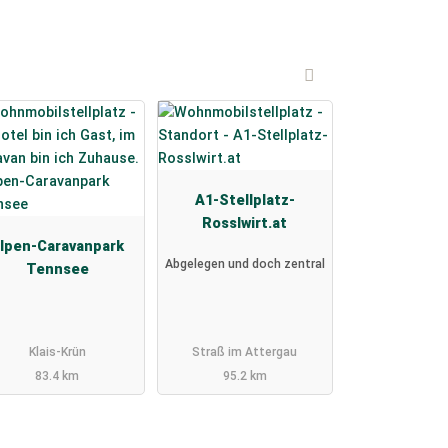
A1-Stellplatz-
Rosslwirt.at
lpen-Caravanpark
Abgelegen und doch zentral
Tennsee
Klais-Krün
Straß im Attergau
83.4 km
95.2 km