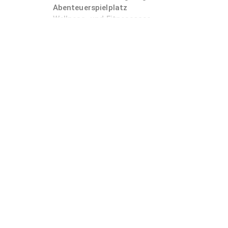
Abenteuerspielplatz
Wellness- und Fitnessoase
CamperClean Station
E-Ladestation
Restaurant mit internationaler Küche
Bar
Minigolfanlage
Pit-Patanlage
JETZ NEU: Aktiv Programm mit Lisa für Jung u
und vieles mehr