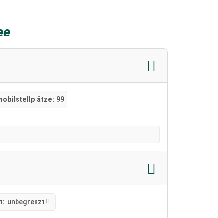
ee
obilstellplätze:
99
t:
unbegrenzt