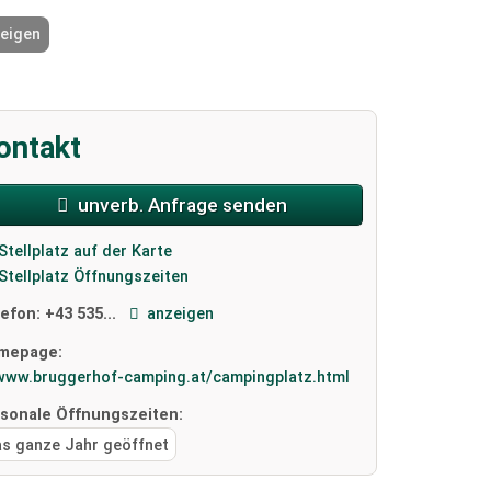
zeigen
2 / 15
ontakt
unverb. Anfrage senden
Stellplatz auf der Karte
Stellplatz Öffnungszeiten
lefon:
+43 535...
anzeigen
mepage:
www.bruggerhof-camping.at/campingplatz.html
isonale Öffnungszeiten:
as ganze Jahr geöffnet