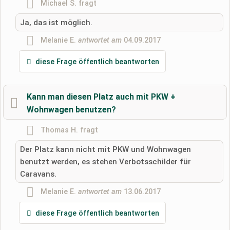
Michael S.
fragt
Ja, das ist möglich.
E-Mail-Adresse (wird nicht veröffentlicht)
Melanie E.
antwortet am
04.09.2017
diese Frage öffentlich beantworten
Hiermit akzeptiere ich die
AGB
.
Kann man diesen Platz auch mit PKW +
Wohnwagen benutzen?
Die
Datenschutzerklärung
habe ich zur Kenntnis genommen.
Thomas H.
fragt
öffentliche Frage stellen
Abbrechen
Der Platz kann nicht mit PKW und Wohnwagen
Hinweis:
Bitte beachten Sie, öffentliche Fragen sind
für alle
benutzt werden, es stehen Verbotsschilder für
Besucher sichtbar
.
Caravans.
Klicken Sie hier um eine
individuelle Frage
an den
Melanie E.
antwortet am
13.06.2017
Stellplatz-Eintrag zu stellen
.
diese Frage öffentlich beantworten