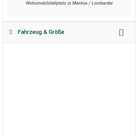
Wohnmobilstellplatz in Mantua / Lombardei
Fahrzeug & Größe
Reisemobillänge
Reisemobilhöhe
zulässiges Gewicht
Bodenbeschaffenheit:
teilweise befestigt
unbefestigt
Wohnwagen erlaubt