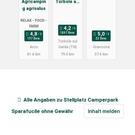
Agricampin
Torbole am
g agrisalus
Gardasee
RELAX - FOOD -
FARM
1897 Bew.
197 Bew.
23 Bew.
Torbole sul
Arco
Garda (TN)
Grancona
81.6 km
79.0 km
57.6 km
Alle Angaben zu
Stellplatz Camperpark
Sparafucile
ohne Gewähr
Inhalt melden