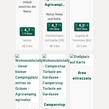
Urlaub
Agricampin
inmitten der
g GARDA
Natur
Natur, Relax
NATURA
und Ruhe.
184 Bew.
1863 Bew.
174 Bew.
Costermano
Lugana di
lazise
sul Garda (VR)
Sirmione (Bs)
38.5 km
48.4 km
35.5 km
Area
attrezzata
Camperstop