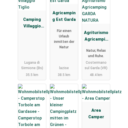
Agricampin
Camping
g Est Garda
Villaggio
Für einen
Tiglio
Agriturismo
Urlaub
Agricampin
inmitten der
g GARDA
Natur
Natur, Relax
NATURA
und Ruhe.
Lugana di
Costermano
Sirmione (Bs)
lazise
sul Garda (VR)
35.5 km
38.5 km
48.4 km
Area
Camper