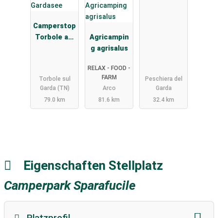
Camperstop
Torbole am
Agricampin
Gardasee
g agrisalus
RELAX - FOOD -
FARM
Torbole sul
Peschiera del
Garda (TN)
Arco
Garda
79.0 km
81.6 km
32.4 km
Eigenschaften Stellplatz
Camperpark Sparafucile
Platzprofil