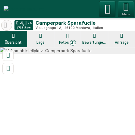
Menu
Camperpark Sparafucile
Via Legnago 1A
46100
Mantova
Italien
1738 Bew.
Übersicht
Lage
Fotos
Bewertungen
Anfrage
21