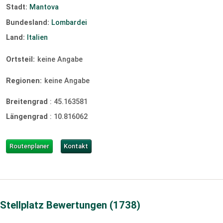
Bar/Pub:
nicht vorhanden
Stadt:
Mantova
Tauchen:
nicht vorhanden
SUP:
nicht vorhanden
Bundesland:
Lombardei
Land:
Italien
Segeln:
nicht vorhanden
Surfen:
nicht vorhanden
Windsurfen:
nicht vorhanden
Ortsteil:
keine Angabe
Kiten:
nicht vorhanden
Slipanlage
Regionen:
keine Angabe
Breitengrad
:
45.163581
Längengrad
:
10.816062
Routenplaner
Kontakt
Stellplatz Bewertungen
1738