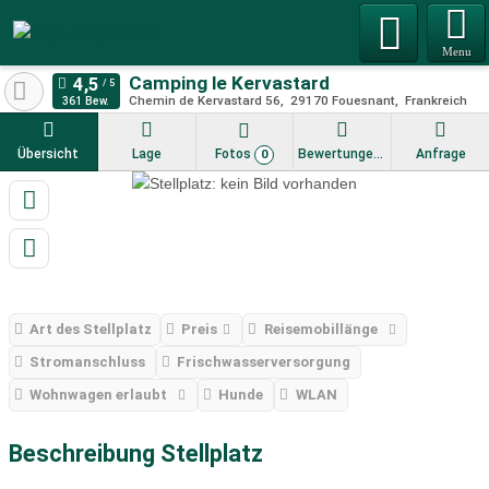
Menu
Camping le Kervastard
Chemin de Kervastard 56
29170
Fouesnant
Frankreich
361 Bew.
Übersicht
Lage
Fotos
Bewertungen
Anfrage
0
Art des Stellplatz
Preis
Reisemobillänge
Stromanschluss
Frischwasserversorgung
Wohnwagen erlaubt
Hunde
WLAN
Beschreibung Stellplatz