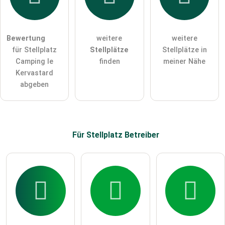
Die
Datenschutzerklärung
habe ich zur Kenntnis genommen.
öffentliche Frage stellen
Abbrechen
Bewertung
weitere
weitere
für Stellplatz
Stellplätze
Stellplätze in
Hinweis:
Bitte beachten Sie, öffentliche Fragen sind
für alle
Camping le
finden
meiner Nähe
Besucher sichtbar
.
Kervastard
Klicken Sie hier um eine
individuelle Frage
an den
abgeben
Stellplatz-Eintrag zu stellen
.
Für Stellplatz
Betreiber