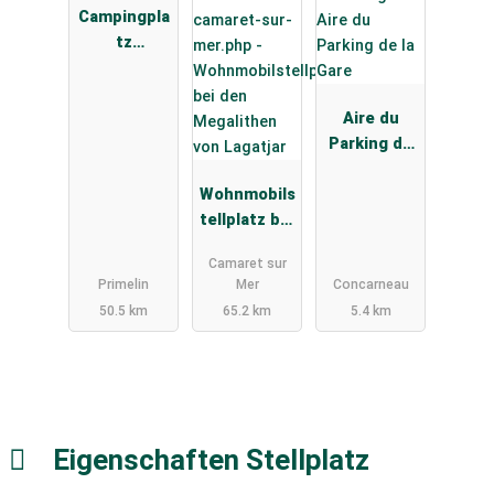
Campingpla
tz
Kermalero
Aire du
Parking de
la Gare
Wohnmobils
tellplatz bei
den
Camaret sur
Megalithen
Primelin
Mer
Concarneau
von Lagatjar
50.5 km
65.2 km
5.4 km
Eigenschaften Stellplatz