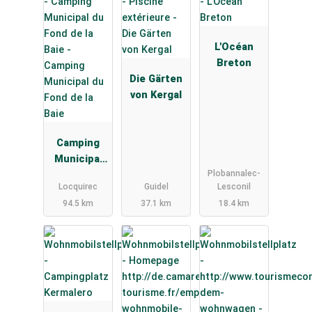
L'Océan
Breton
Die Gärten
von Kergal
Camping
Municipal
Plobannalec-
du Fond de
Locquirec
Guidel
Lesconil
la Baie
94.5 km
37.1 km
18.4 km