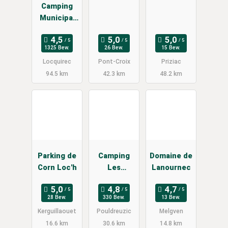
Camping
Municipal
du Fond de
la Baie
1325 Bew.
26 Bew.
15 Bew.
Locquirec
Pont-Croix
Priziac
94.5 km
42.3 km
48.2 km
Parking de
Camping
Domaine de
Corn Loc'h
Les
Lanournec
Peupliers
28 Bew.
330 Bew.
13 Bew.
Kerguillaouet
Pouldreuzic
Melgven
16.6 km
30.6 km
14.8 km