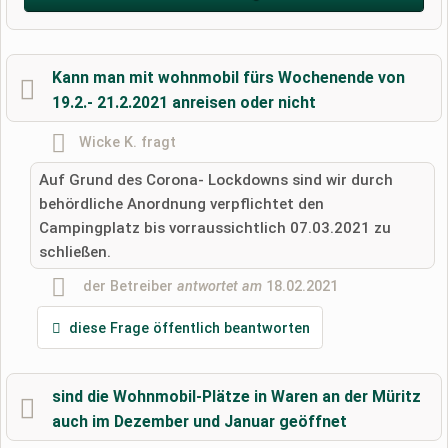
Vorname
Kann man mit wohnmobil fürs Wochenende von
19.2.- 21.2.2021 anreisen oder nicht
Name
Wicke K.
fragt
Auf Grund des Corona- Lockdowns sind wir durch
behördliche Anordnung verpflichtet den
E-Mail-Adresse (wird nicht veröffentlicht)
Campingplatz bis vorraussichtlich 07.03.2021 zu
schließen.
der Betreiber
antwortet am
18.02.2021
Hiermit akzeptiere ich die
AGB
.
diese Frage öffentlich beantworten
Die
Datenschutzerklärung
habe ich zur Kenntnis genommen.
sind die Wohnmobil-Plätze in Waren an der Müritz
öffentliche Frage stellen
Abbrechen
auch im Dezember und Januar geöffnet