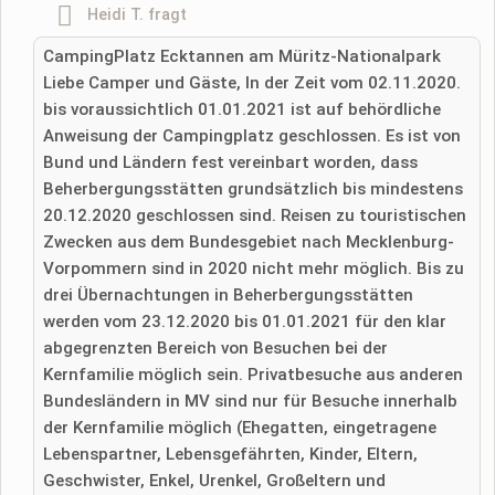
Hinweis:
Bitte beachten Sie, öffentliche Fragen sind
für alle
Heidi T.
fragt
Besucher sichtbar
.
CampingPlatz Ecktannen am Müritz-Nationalpark
Klicken Sie hier um eine
individuelle Frage
an den
Liebe Camper und Gäste, In der Zeit vom 02.11.2020.
Stellplatz-Eintrag zu stellen
.
bis voraussichtlich 01.01.2021 ist auf behördliche
Anweisung der Campingplatz geschlossen. Es ist von
Bund und Ländern fest vereinbart worden, dass
Beherbergungsstätten grundsätzlich bis mindestens
20.12.2020 geschlossen sind. Reisen zu touristischen
Zwecken aus dem Bundesgebiet nach Mecklenburg-
Vorpommern sind in 2020 nicht mehr möglich. Bis zu
drei Übernachtungen in Beherbergungsstätten
werden vom 23.12.2020 bis 01.01.2021 für den klar
abgegrenzten Bereich von Besuchen bei der
Kernfamilie möglich sein. Privatbesuche aus anderen
Bundesländern in MV sind nur für Besuche innerhalb
der Kernfamilie möglich (Ehegatten, eingetragene
Lebenspartner, Lebensgefährten, Kinder, Eltern,
Geschwister, Enkel, Urenkel, Großeltern und