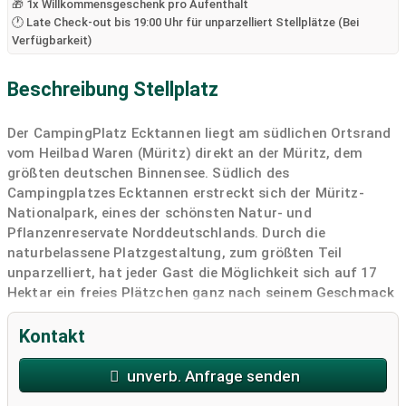
🎁 1x Willkommensgeschenk pro Aufenthalt
🕐 Late Check-out bis 19:00 Uhr für unparzelliert Stellplätze (Bei
Verfügbarkeit)
Beschreibung Stellplatz
Der CampingPlatz Ecktannen liegt am südlichen Ortsrand
vom Heilbad Waren (Müritz) direkt an der Müritz, dem
größten deutschen Binnensee. Südlich des
Campingplatzes Ecktannen erstreckt sich der Müritz-
Nationalpark, eines der schönsten Natur- und
Pflanzenreservate Norddeutschlands. Durch die
naturbelassene Platzgestaltung, zum größten Teil
unparzelliert, hat jeder Gast die Möglichkeit sich auf 17
Hektar ein freies Plätzchen ganz nach seinem Geschmack
auszuwählen.
Kontakt
Ganzjährig geöffnet
Wohnmobilstellplatz vor der Schranke: je Übernachtung
unverb. Anfrage senden
(Saisonabhängig) ab 17,00 €, inkl. 1 Person, inkl.