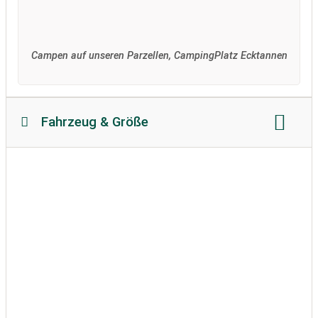
Campen auf unseren Parzellen, CampingPlatz Ecktannen
Fahrzeug & Größe
Reisemobillänge:
keine Beschränkung
Reisemobilhöhe:
keine Beschränkung
zulässiges Gewicht:
unbegrenzt
Bodenbeschaffenheit:
teilweise befestigt
Wohnwagen erlaubt