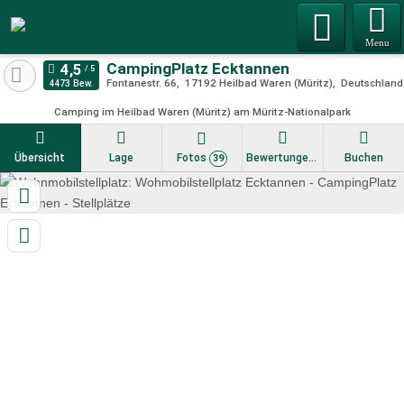
Menu
CampingPlatz Ecktannen
Fontanestr. 66
17192
Heilbad Waren (Müritz)
Deutschland
4473 Bew.
Camping im Heilbad Waren (Müritz) am Müritz-Nationalpark
Übersicht
Lage
Fotos
Bewertungen
Buchen
39