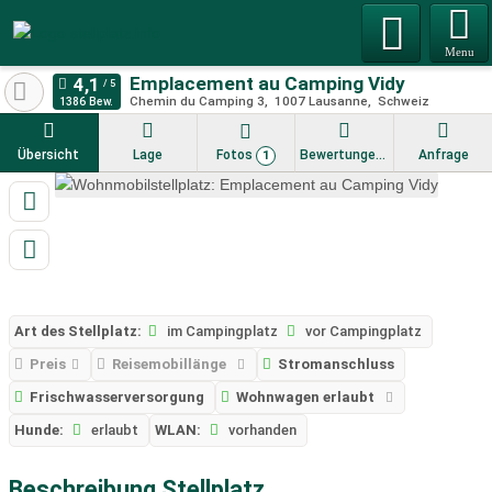
Menu
Emplacement au Camping Vidy
Chemin du Camping 3
1007
Lausanne
Schweiz
1386 Bew.
Übersicht
Lage
Fotos
Bewertungen
Anfrage
1
Art des Stellplatz:
im Campingplatz
vor Campingplatz
Preis
Reisemobillänge
Stromanschluss
Frischwasserversorgung
Wohnwagen erlaubt
Hunde:
erlaubt
WLAN:
vorhanden
Beschreibung Stellplatz