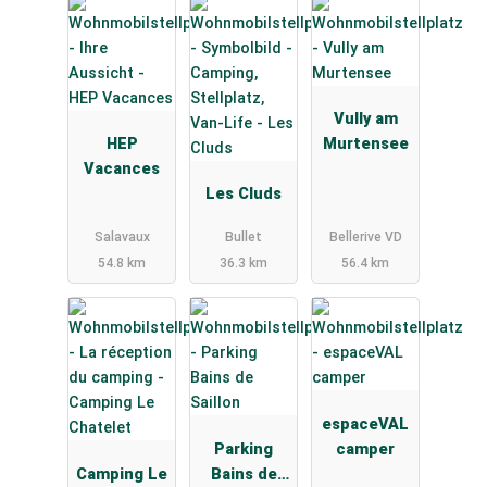
Vully am
HEP
Murtensee
Vacances
Les Cluds
Salavaux
Bullet
Bellerive VD
54.8 km
36.3 km
56.4 km
espaceVAL
Parking
camper
Camping Le
Bains de