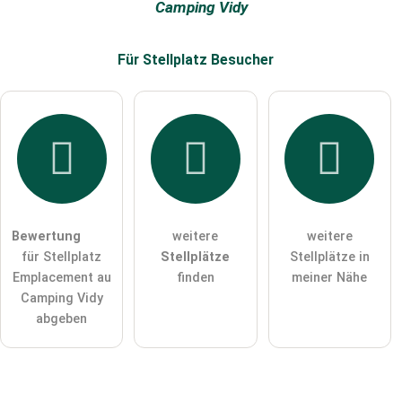
Camping Vidy
E-Mail-Adresse (wird nicht veröffentlicht)
Für Stellplatz
Besucher
Hiermit akzeptiere ich die
AGB
.
Die
Datenschutzerklärung
habe ich zur Kenntnis genommen.
öffentliche Frage stellen
Abbrechen
Bewertung
weitere
weitere
für Stellplatz
Stellplätze
Stellplätze in
Hinweis:
Bitte beachten Sie, öffentliche Fragen sind
für alle
Emplacement au
finden
meiner Nähe
Besucher sichtbar
.
Camping Vidy
Klicken Sie hier um eine
individuelle Frage
an den
abgeben
Stellplatz-Eintrag zu stellen
.