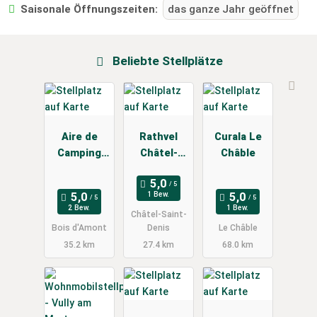
Saisonale Öffnungszeiten:
das ganze Jahr geöffnet
Beliebte Stellplätze
Aire de
Rathvel
Curala Le
Camping
Châtel-
Châble
Car
Saint-Denis
1 Bew.
2 Bew.
1 Bew.
Châtel-Saint-
Bois d'Amont
Denis
Le Châble
35.2 km
27.4 km
68.0 km