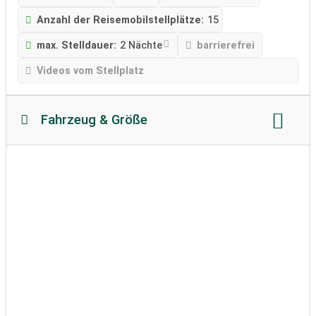
Anzahl der Reisemobilstellplätze:
15
max. Stelldauer:
2 Nächte
barrierefrei
Videos vom Stellplatz
Fahrzeug & Größe
Reisemobillänge
Reisemobilhöhe
zulässiges Gewicht
Bodenbeschaffenheit
Wohnwagen erlaubt