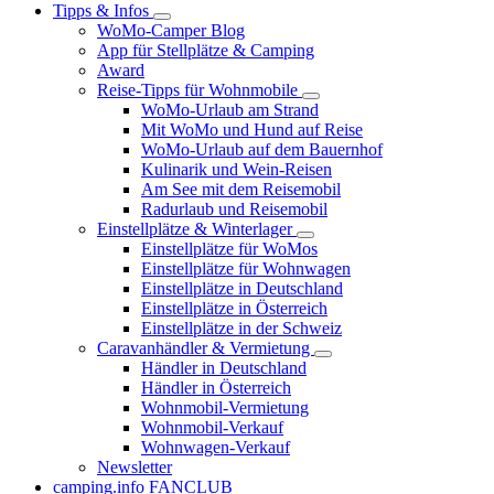
Tipps & Infos
WoMo-Camper Blog
App für Stellplätze & Camping
Award
Reise-Tipps für Wohnmobile
WoMo-Urlaub am Strand
Mit WoMo und Hund auf Reise
WoMo-Urlaub auf dem Bauernhof
Kulinarik und Wein-Reisen
Am See mit dem Reisemobil
Radurlaub und Reisemobil
Einstellplätze & Winterlager
Einstellplätze für WoMos
Einstellplätze für Wohnwagen
Einstellplätze in Deutschland
Einstellplätze in Österreich
Einstellplätze in der Schweiz
Caravanhändler & Vermietung
Händler in Deutschland
Händler in Österreich
Wohnmobil-Vermietung
Wohnmobil-Verkauf
Wohnwagen-Verkauf
Newsletter
camping.info FANCLUB