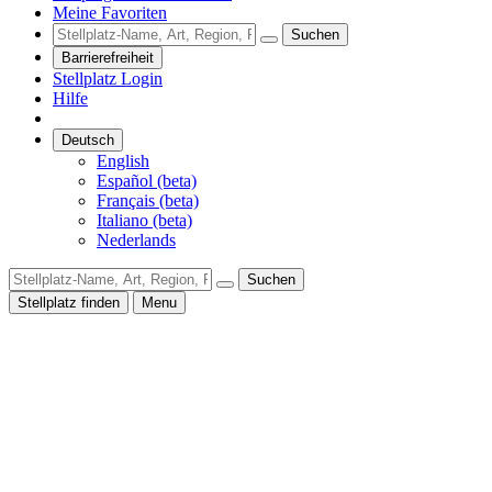
Meine Favoriten
Suchen
Barrierefreiheit
Stellplatz Login
Hilfe
Deutsch
English
Español (beta)
Français (beta)
Italiano (beta)
Nederlands
Suchen
Stellplatz finden
Menu