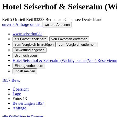
Hotel Seiserhof & Seiseralm (Wi
Reit 5 Ortsteil Reit
83233
Bernau am Chiemsee
Deutschland
unverb. Anfrage senden
weitere Aktionen
www.seiserhof.de
als Favorit speichern
von Favoriten entfernen
zum Vergleich hinzufügen
vom Vergleich entfernen
Bewertung abgeben
Bild hochladen
Hotel Seiserhof & Seiseralm (Wichtig: keine (Vor-) Reservierun
Eintrag verbessern
Inhalt melden
1857 Bew.
Übersicht
Lage
Fotos
13
Bewertungen
1857
Anfrage
alle Stellplätze in Bayern