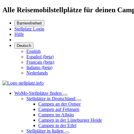
Alle Reisemobilstellplätze für deinen Cam
Barrierefreiheit
Stellplatz Login
Hilfe
Deutsch
English
Español (beta)
Français (beta)
Italiano (beta)
Nederlands
WoMo-Stellplätze finden
Stellplätze in Deutschland
Campen an der Ostsee
Campen auf Fehmarn
Campen im Allgäu
Campen in der Lüneburger Heide
Campen in der Eifel
Stellplätze in Italien