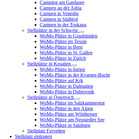
Camping am Gardasee
Campen an der Adria
Campen in Venedig
Campen in Südtirol
Campen in der Toskana
Stellplätze in der Schweiz
WoMo-Plätze in Graubünden
WoMo-Plätze im Tessin
WoMo-Plätze in Bern
WoMo-Plätze in St. Gallen
WoMo-Plätze in Zürich
Stellplätze in Kroatien
WoMo-Plätze in Istrien
WoMo-Plätze in der Kvarner-Bucht
WoMo-Plätze auf Krk
WoMo-Plätze in Dalmatien
WoMo-Plätze in Dubrovnik
Stellplätze in Österreich
WoMo-Plätze im Salzkammergut
WoMo-Plätze in den Alpen
WoMo-Plätze am Wörthersee
WoMo-Plätze am Neusiedler See
WoMo-Plätze in Salzburg
Stellplatz Favoriten
Stellplatz eintragen