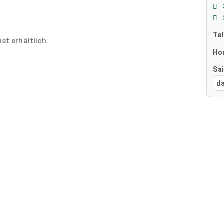
Te
st erhältlich.
Ho
Sa
d