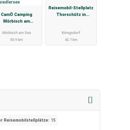
Reisemobil-Stellplatz
CamÖ Camping
Thorschütz in
Mörbisch am
Königsdorf
Neusiedlersee
Mörbisch am See
Königsdorf
50.9 km
42.7 km
r Reisemobilstellplätze:
15