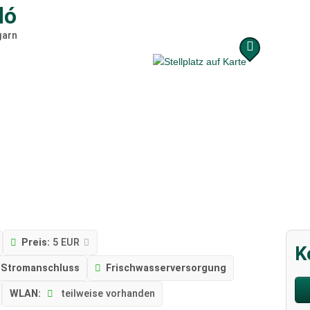
dó
garn
Preis:
5 EUR
K
Stromanschluss
Frischwasserversorgung
WLAN:
teilweise vorhanden