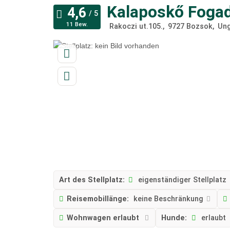
Kalaposkő Foga
11 Bew.
Rakoczi ut.105.
9727
Bozsok
Un
Art des Stellplatz:
eigenständiger Stellplatz
Reisemobillänge:
keine Beschränkung
Wohnwagen erlaubt
Hunde:
erlaubt