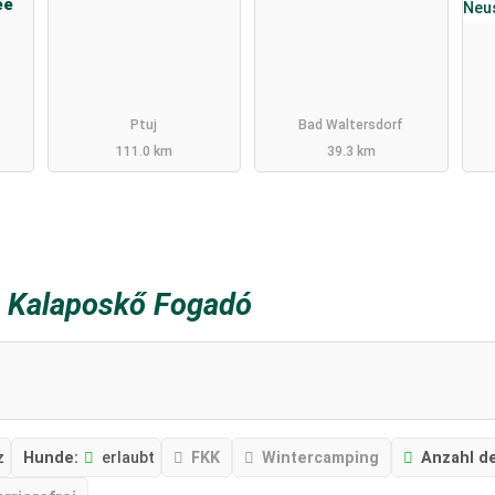
ee
Ptuj
Bad Waltersdorf
111.0 km
39.3 km
z
Kalaposkő Fogadó
z
Hunde:
erlaubt
FKK
Wintercamping
Anzahl de