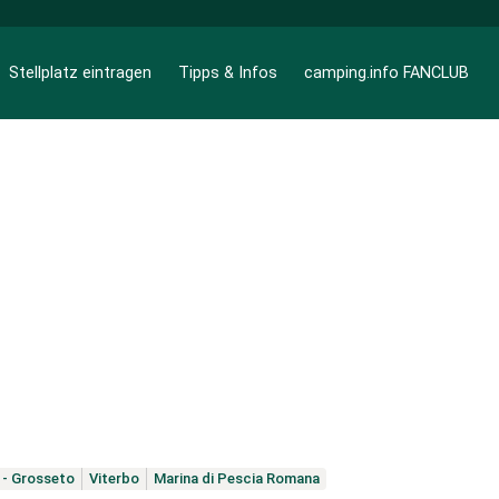
Stellplatz eintragen
Tipps & Infos
camping.info FANCLUB
- Grosseto
Viterbo
Marina di Pescia Romana