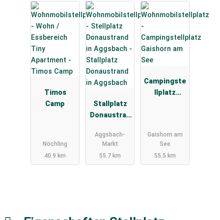
Campingste
Timos
llplatz
Camp
Stallplatz
Gaishorn am
Donaustran
See
d in
Aggsbach-
Gaishorn am
Aggsbach
Nöchling
Markt
See
40.9 km
55.7 km
55.5 km