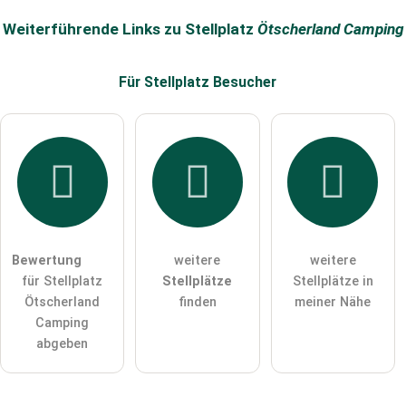
Name
Weiterführende Links zu Stellplatz
Ötscherland Camping
Für Stellplatz
Besucher
E-Mail-Adresse (wird nicht veröffentlicht)
Hiermit akzeptiere ich die
AGB
.
Die
Datenschutzerklärung
habe ich zur Kenntnis genommen.
Bewertung
weitere
weitere
öffentliche Frage stellen
Abbrechen
für Stellplatz
Stellplätze
Stellplätze in
Ötscherland
finden
meiner Nähe
Hinweis:
Bitte beachten Sie, öffentliche Fragen sind
für alle
Camping
Besucher sichtbar
.
abgeben
Klicken Sie hier um eine
individuelle Frage
an den
Stellplatz-Eintrag zu stellen
.