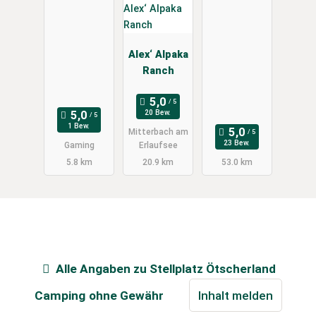
Alex‘ Alpaka
Ranch
20 Bew.
1 Bew.
Mitterbach am
23 Bew.
Gaming
Erlaufsee
5.8 km
20.9 km
53.0 km
Alle Angaben zu
Stellplatz Ötscherland
Camping
ohne Gewähr
Inhalt melden