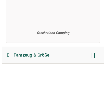
Ötscherland Camping
Fahrzeug & Größe
Reisemobillänge:
max. 8 Meter
Reisemobilhöhe:
keine Beschränkung
zulässiges Gewicht:
unbegrenzt
Bodenbeschaffenheit:
befestigt
Wohnwagen erlaubt