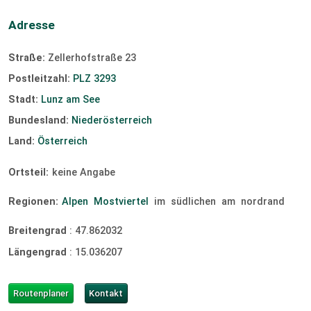
Kiten:
nicht vorhanden
Slipanlage
Adresse
Straße:
Zellerhofstraße 23
Postleitzahl:
PLZ 3293
Stadt:
Lunz am See
Bundesland:
Niederösterreich
Land:
Österreich
Ortsteil:
keine Angabe
Regionen:
Alpen
Mostviertel
im
südlichen
am
nordrand
Breitengrad
:
47.862032
Längengrad
:
15.036207
Routenplaner
Kontakt