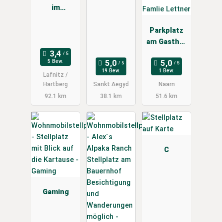
im
Ramsargebi
et
Parkplatz
Lafnitztal
am Gasthof
zur Post
5 Bew.
der Famlie
19 Bew.
1 Bew.
Lafnitz /
Lettner
Hartberg
Sankt Aegyd
Naarn
92.1 km
38.1 km
51.6 km
C
Gaming