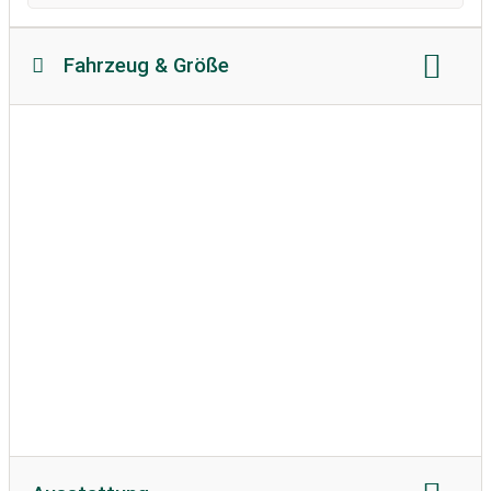
Fahrzeug & Größe
Reisemobillänge
Reisemobilhöhe
zulässiges Gewicht
Bodenbeschaffenheit
Wohnwagen erlaubt