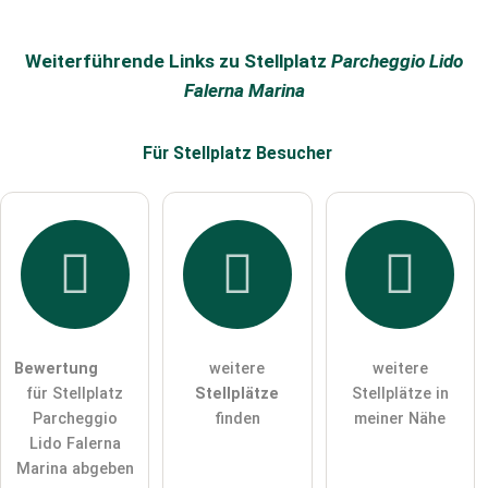
Name
Weiterführende Links zu Stellplatz
Parcheggio Lido
Falerna Marina
E-Mail-Adresse (wird nicht veröffentlicht)
Für Stellplatz
Besucher
Hiermit akzeptiere ich die
AGB
.
Die
Datenschutzerklärung
habe ich zur Kenntnis genommen.
öffentliche Frage stellen
Abbrechen
Bewertung
weitere
weitere
für Stellplatz
Stellplätze
Stellplätze in
Hinweis:
Bitte beachten Sie, öffentliche Fragen sind
für alle
Parcheggio
finden
meiner Nähe
Besucher sichtbar
.
Lido Falerna
Klicken Sie hier um eine
individuelle Frage
an den
Marina abgeben