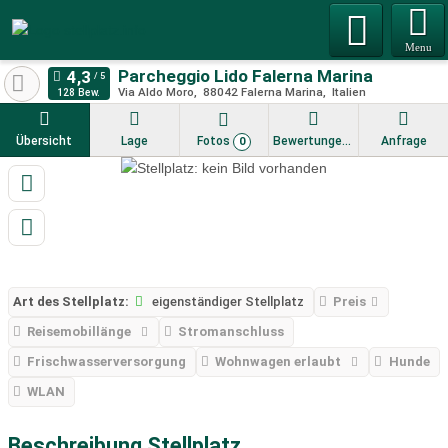
Menu
Parcheggio Lido Falerna Marina
Via Aldo Moro
88042
Falerna Marina
Italien
128 Bew.
Übersicht
Lage
Fotos
Bewertungen
Anfrage
0
Art des Stellplatz:
eigenständiger Stellplatz
Preis
Reisemobillänge
Stromanschluss
Frischwasserversorgung
Wohnwagen erlaubt
Hunde
WLAN
Beschreibung Stellplatz