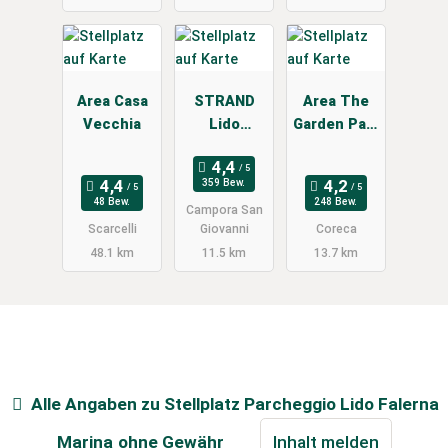
Area Casa
STRAND
Area The
Vecchia
Lido
Garden Park
Tirreno
Caterina
359 Bew.
48 Bew.
248 Bew.
Campora San
Scarcelli
Giovanni
Coreca
48.1 km
11.5 km
13.7 km
Alle Angaben zu
Stellplatz Parcheggio Lido Falerna
Marina
ohne Gewähr
Inhalt melden