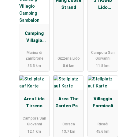
Hang Loose
STRAND
Strand
Lido
Tirreno
Camping
Villagio
Camping
Marina di
Campora San
Sambalon
Zambrone
Gizzeria Lido
Giovanni
33.5 km
5.6 km
11.5 km
Area Lido
Area The
Villaggio
Tirreno
Garden Park
Formicoli
Caterina
Campora San
Giovanni
Coreca
Ricadi
12.1 km
13.7 km
45.6 km