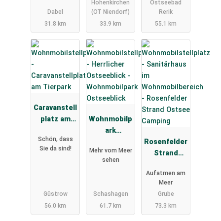
Hohenkirchen
Ostseebad
Dabel
(OT Niendorf)
Rerik
31.8 km
33.9 km
55.1 km
Caravanstell
platz am
Wohnmobilp
Tierpark
ark
Schön, dass
Ostseeblick
Rosenfelder
Sie da sind!
Mehr vom Meer
Strand
sehen
Ostsee
Aufatmen am
Camping
Meer
Güstrow
Schashagen
Grube
56.0 km
61.7 km
73.3 km