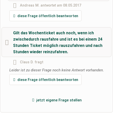
Andreas M.
antwortet am
08.05.2017
diese Frage öffentlich beantworten
Hiermit akzeptiere ich die
AGB
.
Gilt das Wochenticket auch noch, wenn ich
Die
Datenschutzerklärung
habe ich zur Kenntnis genommen.
zwischedurch rausfahre und ist es bei einem 24
öffentliche Frage stellen
Abbrechen
Stunden Ticket möglich rauszufahren und nach
Stunden wieder reinzufahren.
Hinweis:
Bitte beachten Sie, öffentliche Fragen sind
für alle
Besucher sichtbar
.
Claus D.
fragt
Klicken Sie hier um eine
individuelle Frage
an den
Leider ist zu dieser Frage noch keine Antwort vorhanden.
Stellplatz-Eintrag zu stellen
.
diese Frage öffentlich beantworten
jetzt eigene Frage stellen