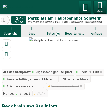
Menu
Parkplatz am Hauptbahnhof Schwerin
Wismarsche Straße 194
19055
Schwerin
Deutschland
20 Bew.
Übersicht
Lage
Fotos
Bewertungen
Anfrage
0
Art des Stellplatz:
eigenständiger Stellplatz
Preis:
10 EUR
Reisemobillänge:
max. 8 Meter
Stromanschluss
Frischwasserversorgung
Wohnwagen erlaubt
Hunde:
erlaubt
WLAN
Beschreibung Stellplatz