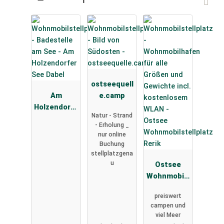
ostseequell
Am
e.camp
Holzendorfe
Natur - Strand
r See Dabel
- Erholung _
nur online
Buchung
stellplatzgena
u
Ostsee
Wohnmobils
tellplatz
preiswert
Rerik
campen und
viel Meer