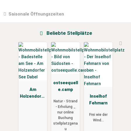
Saisonale Öffnungszeiten
Beliebte Stellplätze
ostseequell
Am
e.camp
Holzendorfe
Inselhof
Natur - Strand
r See Dabel
Fehmarn
- Erholung _
nur online
Frei wie der
Buchung
Wind...
stellplatzgena
u