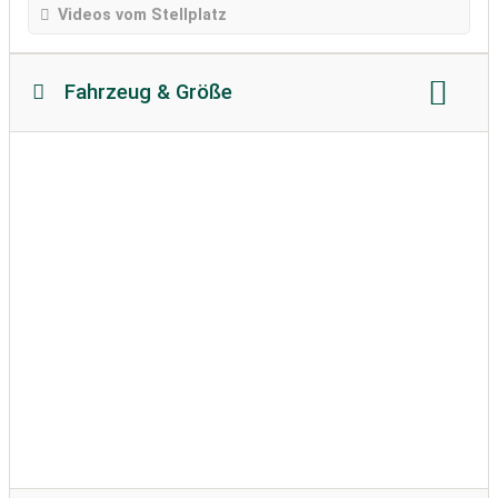
Videos vom Stellplatz
Fahrzeug & Größe
Reisemobillänge:
max. 8 Meter
Reisemobilhöhe:
keine Beschränkung
zulässiges Gewicht:
max. 7.5 Tonnen
Bodenbeschaffenheit:
befestigt
Wohnwagen erlaubt