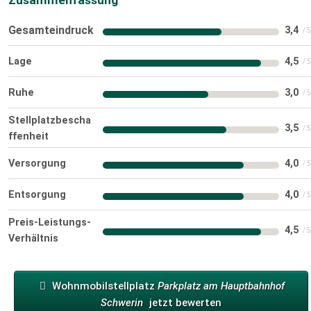
Zusammenfassung
Gesamteindruck
3,4
Lage
4,5
Ruhe
3,0
Stellplatzbescha
3,5
ffenheit
Versorgung
4,0
Entsorgung
4,0
Preis-Leistungs-
4,5
Verhältnis
Wohnmobilstellplatz
Parkplatz am Hauptbahnhof
Schwerin
jetzt bewerten