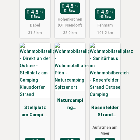
51 Bew.
15 Bew.
143 Bew.
Hohenkirchen
Dabel
(OT Niendorf)
Fehmarn
31.8 km
33.9 km
101.2 km
Naturcampi
Stellplatz
ng
Rosenfelder
am Camping
Spitzenort
Strand
Klausdorfer
Ostsee
Aufatmen am
Strand
Camping
Meer