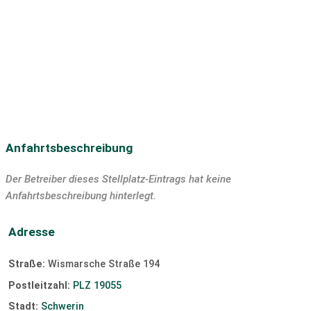
Langlaufloipe
Discothek
Bar/Pub
Hauptstraßenkreuzung.
Tauchen
SUP
Segeln
Surfen
Windsurfen
Kiten
Slipanlage
Anfahrtsbeschreibung
Der Betreiber dieses Stellplatz-Eintrags hat keine
Anfahrtsbeschreibung hinterlegt.
Adresse
Straße:
Wismarsche Straße 194
Postleitzahl:
PLZ 19055
Stadt:
Schwerin