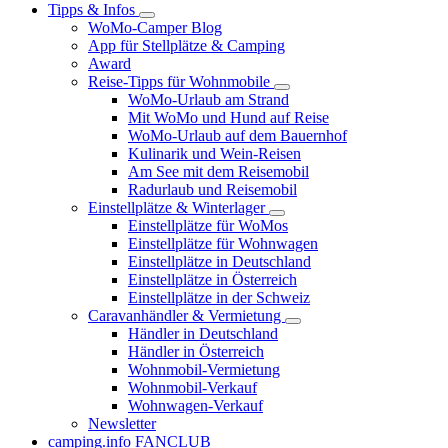
Tipps & Infos
WoMo-Camper Blog
App für Stellplätze & Camping
Award
Reise-Tipps für Wohnmobile
WoMo-Urlaub am Strand
Mit WoMo und Hund auf Reise
WoMo-Urlaub auf dem Bauernhof
Kulinarik und Wein-Reisen
Am See mit dem Reisemobil
Radurlaub und Reisemobil
Einstellplätze & Winterlager
Einstellplätze für WoMos
Einstellplätze für Wohnwagen
Einstellplätze in Deutschland
Einstellplätze in Österreich
Einstellplätze in der Schweiz
Caravanhändler & Vermietung
Händler in Deutschland
Händler in Österreich
Wohnmobil-Vermietung
Wohnmobil-Verkauf
Wohnwagen-Verkauf
Newsletter
camping.info FANCLUB