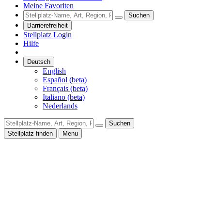
Meine Favoriten
Suchen
Barrierefreiheit
Stellplatz Login
Hilfe
Deutsch
English
Español (beta)
Français (beta)
Italiano (beta)
Nederlands
Suchen
Stellplatz finden
Menu