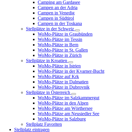
Camping am Gardasee
Campen an der Adria
Campen in Venedig
Campen in Südtirol
Campen in der Toskana
Stellplätze in der Schweiz
WoMo-Plätze in Graubünden
WoMo-Plätze im Tessin
WoMo-Plätze in Bern
WoMo-Plätze in St. Gallen
WoMo-Plätze in Zürich
Stellplätze in Kroatien
WoMo-Plätze in Istrien
WoMo-Plätze in der Kvarner-Bucht
WoMo-Plätze auf Krk
WoMo-Plätze in Dalmatien
WoMo-Plätze in Dubrovnik
Stellplätze in Österreich
WoMo-Plätze im Salzkammergut
WoMo-Plätze in den Alpen
WoMo-Plätze am Wörthersee
WoMo-Plätze am Neusiedler See
WoMo-Plätze in Salzburg
Stellplatz Favoriten
Stellplatz eintragen