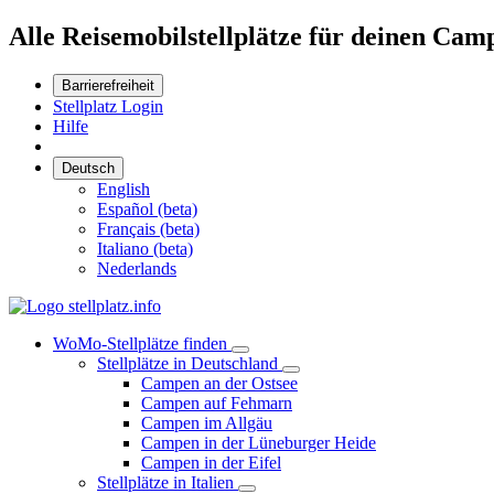
Alle Reisemobilstellplätze für deinen Cam
Barrierefreiheit
Stellplatz Login
Hilfe
Deutsch
English
Español (beta)
Français (beta)
Italiano (beta)
Nederlands
WoMo-Stellplätze finden
Stellplätze in Deutschland
Campen an der Ostsee
Campen auf Fehmarn
Campen im Allgäu
Campen in der Lüneburger Heide
Campen in der Eifel
Stellplätze in Italien