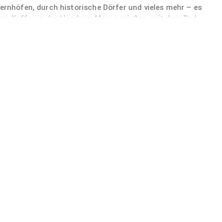
uernhöfen, durch historische Dörfer und vieles mehr – es
nem Kaffee in der Hand am Meer genießen, mit dem Rad
d ein Fischbrötchen direkt vom Kutter essen? Besser
Fedderwardersiel