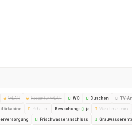
WLAN
Kosten für WLAN
WC
Duschen
TV-An
nitärkabine
Schatten
Bewachung:
ja
Waschmaschine
serversorgung
Frischwasseranschluss
Grauwasserent