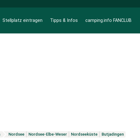
Stellplatz eintragen
Tipps & Infos
camping.info FANCLUB
n
Nordsee
Nordsee-Elbe-Weser
Nordseeküste
Butjadingen