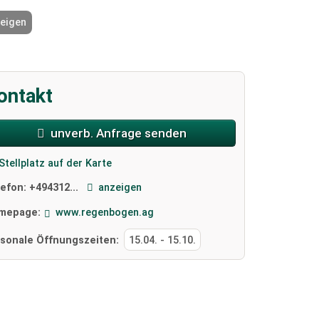
zeigen
2 / 5
ontakt
unverb. Anfrage senden
Stellplatz auf der Karte
lefon:
+494312...
anzeigen
mepage:
www.regenbogen.ag
isonale Öffnungszeiten:
15.04.
-
15.10.