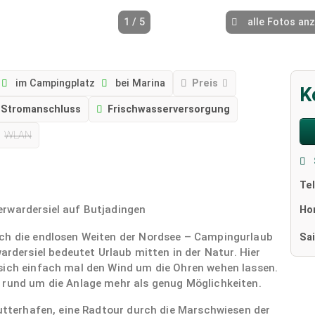
1 / 5
alle Fotos an
im Campingplatz
bei Marina
Preis
K
Stromanschluss
Frischwasserversorgung
WLAN
Te
erwardersiel auf Butjadingen
Ho
ich die endlosen Weiten der Nordsee – Campingurlaub
Sa
ersiel bedeutet Urlaub mitten in der Natur. Hier
sich einfach mal den Wind um die Ohren wehen lassen.
 rund um die Anlage mehr als genug Möglichkeiten.
Kutterhafen, eine Radtour durch die Marschwiesen der