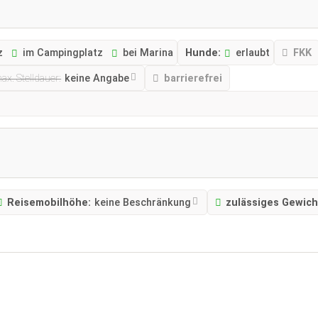
z
im Campingplatz
bei Marina
Hunde:
erlaubt
FKK
ax. Stelldauer:
keine Angabe
barrierefrei
Reisemobilhöhe:
keine Beschränkung
zulässiges Gewich