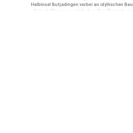
Halbinsel Butjadingen vorbei an idyllischen Ba
gibt jede Menge zu entdecken. Den Tag mit ei
die traumhafte Natur erfahren und anschließen
kann ein Nordseeurlaub nicht sein.
Herzlich willkommen auf dem Wohnmobilhafen 