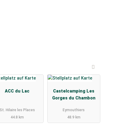
ACC du Lac
Castelcamping Les
Gorges du Chambon
St. Hilaire les Places
Eymouthiers
44.8 km
48.9 km