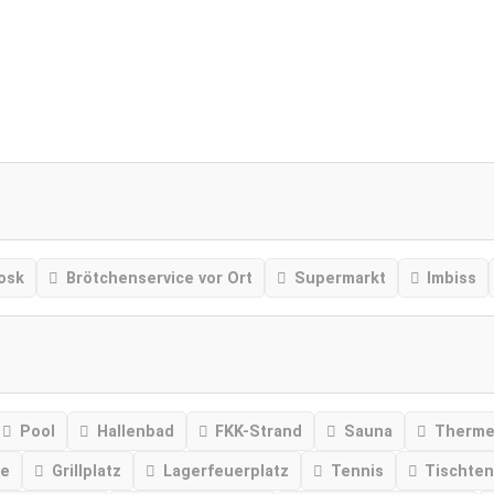
osk
Brötchenservice vor Ort
Supermarkt
Imbiss
Pool
Hallenbad
FKK-Strand
Sauna
Therm
se
Grillplatz
Lagerfeuerplatz
Tennis
Tischten