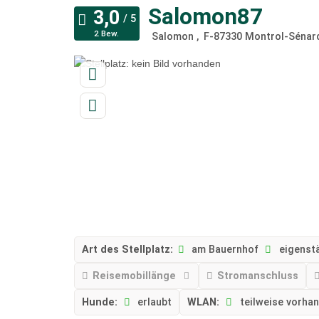
Salomon87
2 Bew.
Salomon
F-87330
Montrol-Sénar
Art des Stellplatz:
am Bauernhof
eigenstä
Reisemobillänge
Stromanschluss
Hunde:
erlaubt
WLAN:
teilweise vorha