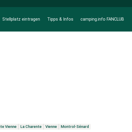
Stellplatz eintragen
Tipps & Infos
camping.info FANCLUB
te Vienne
La Charente
Vienne
Montrol-Sénard