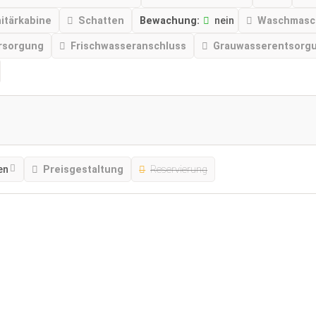
nitärkabine
Schatten
Bewachung:
nein
Waschmasc
rsorgung
Frischwasseranschluss
Grauwasserentsorg
en
Preisgestaltung
Reservierung