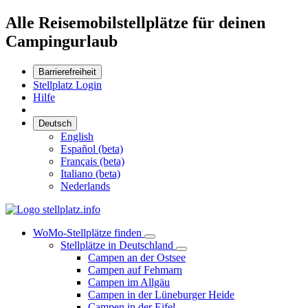
Alle Reisemobilstellplätze für deinen
Campingurlaub
Barrierefreiheit
Stellplatz Login
Hilfe
Deutsch
English
Español (beta)
Français (beta)
Italiano (beta)
Nederlands
WoMo-Stellplätze finden
Stellplätze in Deutschland
Campen an der Ostsee
Campen auf Fehmarn
Campen im Allgäu
Campen in der Lüneburger Heide
Campen in der Eifel