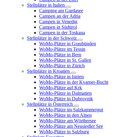
Stellplätze in Italien
Camping am Gardasee
Campen an der Adria
Campen in Venedig
Campen in Südtirol
Campen in der Toskana
Stellplätze in der Schweiz
WoMo-Plätze in Graubünden
WoMo-Plätze im Tessin
WoMo-Plätze in Bern
WoMo-Plätze in St. Gallen
WoMo-Plätze in Zürich
Stellplätze in Kroatien
WoMo-Plätze in Istrien
WoMo-Plätze in der Kvarner-Bucht
WoMo-Plätze auf Krk
WoMo-Plätze in Dalmatien
WoMo-Plätze in Dubrovnik
Stellplätze in Österreich
WoMo-Plätze im Salzkammergut
WoMo-Plätze in den Alpen
WoMo-Plätze am Wörthersee
WoMo-Plätze am Neusiedler See
WoMo-Plätze in Salzburg