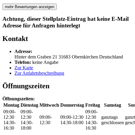
mehr Bewertungen anzeigen
Achtung, dieser Stellplatz-Eintrag hat keine E-Mail
Adresse für Anfragen hinterlegt
Kontakt
Adresse:
Hinter dem Graben 21
31683
Obernkirchen
Deutschland
Telefon:
keine Angabe
Zur Karte
Zur Anfahrtsbeschreibung
Öffnungszeiten
Öffnungszeiten:
Montag
Dienstag
Mittwoch
Donnerstag
Freitag
Samstag
So
09:00-
09:00-
09:00-
12:30
12:30
09:00-
09:00-12:30
12:30
ganztags
ganz
14:30-
14:30-
12:30
14:30-18:00
14:30-
geschlossen
gesc
16:30
18:00
16:30