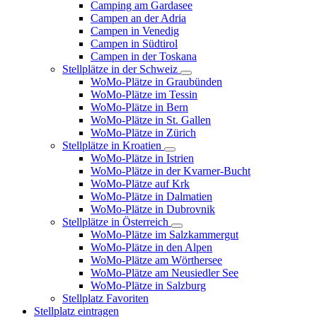
Camping am Gardasee
Campen an der Adria
Campen in Venedig
Campen in Südtirol
Campen in der Toskana
Stellplätze in der Schweiz
WoMo-Plätze in Graubünden
WoMo-Plätze im Tessin
WoMo-Plätze in Bern
WoMo-Plätze in St. Gallen
WoMo-Plätze in Zürich
Stellplätze in Kroatien
WoMo-Plätze in Istrien
WoMo-Plätze in der Kvarner-Bucht
WoMo-Plätze auf Krk
WoMo-Plätze in Dalmatien
WoMo-Plätze in Dubrovnik
Stellplätze in Österreich
WoMo-Plätze im Salzkammergut
WoMo-Plätze in den Alpen
WoMo-Plätze am Wörthersee
WoMo-Plätze am Neusiedler See
WoMo-Plätze in Salzburg
Stellplatz Favoriten
Stellplatz eintragen