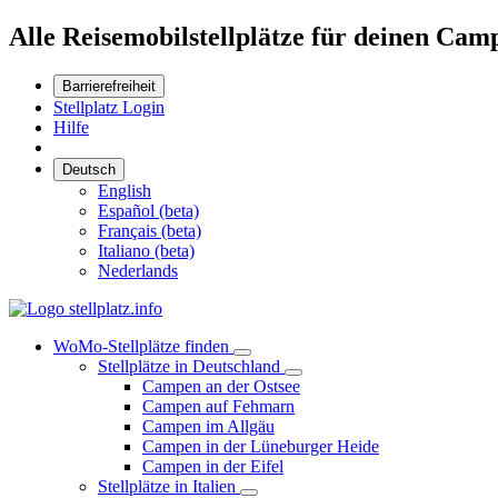
Alle Reisemobilstellplätze für deinen Cam
Barrierefreiheit
Stellplatz Login
Hilfe
Deutsch
English
Español (beta)
Français (beta)
Italiano (beta)
Nederlands
WoMo-Stellplätze finden
Stellplätze in Deutschland
Campen an der Ostsee
Campen auf Fehmarn
Campen im Allgäu
Campen in der Lüneburger Heide
Campen in der Eifel
Stellplätze in Italien