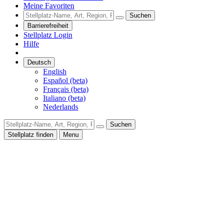
Meine Favoriten
Suchen
Barrierefreiheit
Stellplatz Login
Hilfe
Deutsch
English
Español (beta)
Français (beta)
Italiano (beta)
Nederlands
Suchen
Stellplatz finden
Menu