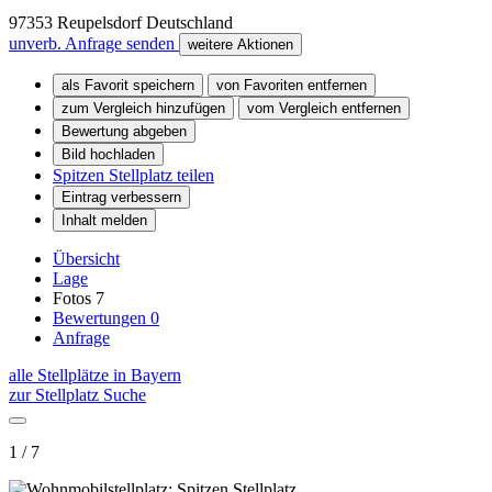
97353
Reupelsdorf
Deutschland
unverb. Anfrage senden
weitere Aktionen
als Favorit speichern
von Favoriten entfernen
zum Vergleich hinzufügen
vom Vergleich entfernen
Bewertung abgeben
Bild hochladen
Spitzen Stellplatz teilen
Eintrag verbessern
Inhalt melden
Übersicht
Lage
Fotos
7
Bewertungen
0
Anfrage
alle Stellplätze in Bayern
zur Stellplatz Suche
1 / 7