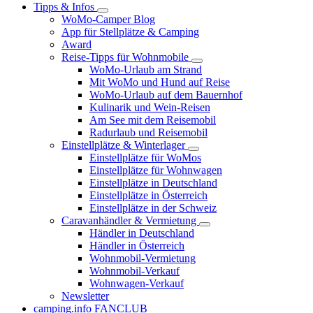
Tipps & Infos
WoMo-Camper Blog
App für Stellplätze & Camping
Award
Reise-Tipps für Wohnmobile
WoMo-Urlaub am Strand
Mit WoMo und Hund auf Reise
WoMo-Urlaub auf dem Bauernhof
Kulinarik und Wein-Reisen
Am See mit dem Reisemobil
Radurlaub und Reisemobil
Einstellplätze & Winterlager
Einstellplätze für WoMos
Einstellplätze für Wohnwagen
Einstellplätze in Deutschland
Einstellplätze in Österreich
Einstellplätze in der Schweiz
Caravanhändler & Vermietung
Händler in Deutschland
Händler in Österreich
Wohnmobil-Vermietung
Wohnmobil-Verkauf
Wohnwagen-Verkauf
Newsletter
camping.info FANCLUB