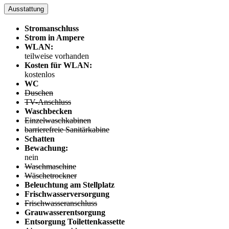
Ausstattung
Stromanschluss
Strom in Ampere
WLAN:
teilweise vorhanden
Kosten für WLAN:
kostenlos
WC
Duschen
TV-Anschluss
Waschbecken
Einzelwaschkabinen
barrierefreie Sanitärkabine
Schatten
Bewachung:
nein
Waschmaschine
Wäschetrockner
Beleuchtung am Stellplatz
Frischwasserversorgung
Frischwasseranschluss
Grauwasserentsorgung
Entsorgung Toilettenkassette